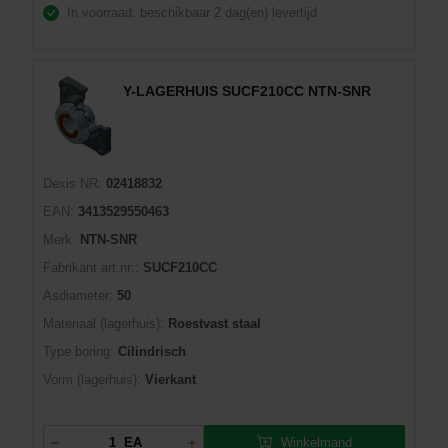
In voorraad: beschikbaar
2 dag(en) levertijd
Y-LAGERHUIS SUCF210CC NTN-SNR
Dexis NR:
02418832
EAN:
3413529550463
Merk:
NTN-SNR
Fabrikant art.nr::
SUCF210CC
Asdiameter:
50
Materiaal (lagerhuis):
Roestvast staal
Type boring:
Cilindrisch
Vorm (lagerhuis):
Vierkant
Winkelmand
EA