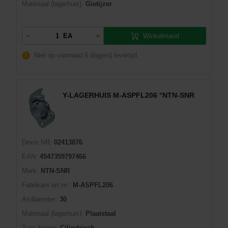
Materiaal (lagerhuis):
Gietijzer
Winkelmand
EA
Niet op voorraad
6 dag(en) levertijd
Y-LAGERHUIS M-ASPFL206 °NTN-SNR
Dexis NR:
02413876
EAN:
4547359797466
Merk:
NTN-SNR
Fabrikant art.nr::
M-ASPFL206
Asdiameter:
30
Materiaal (lagerhuis):
Plaatstaal
Type boring:
Cilindrisch