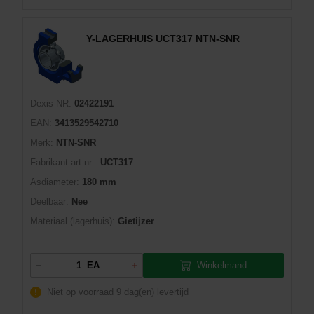
Y-LAGERHUIS UCT317 NTN-SNR
Dexis NR:
02422191
EAN:
3413529542710
Merk:
NTN-SNR
Fabrikant art.nr::
UCT317
Asdiameter:
180 mm
Deelbaar:
Nee
Materiaal (lagerhuis):
Gietijzer
Winkelmand
EA
Niet op voorraad
9 dag(en) levertijd