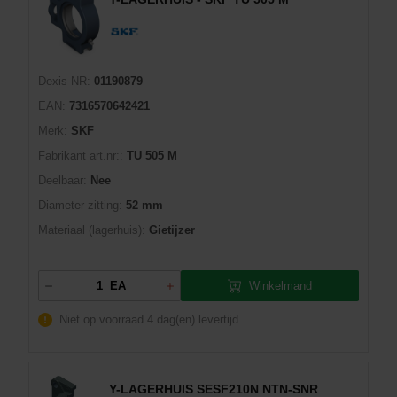
Dexis NR:
01190879
EAN:
7316570642421
Merk:
SKF
Fabrikant art.nr::
TU 505 M
Deelbaar:
Nee
Diameter zitting:
52 mm
Materiaal (lagerhuis):
Gietijzer
Winkelmand
EA
Niet op voorraad
4 dag(en) levertijd
Y-LAGERHUIS SESF210N NTN-SNR