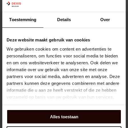
Toestemming
Details
Over
Y-LAGERHUIS - SKF SY 513 M
Deze website maakt gebruik van cookies
Dexis NR:
01190874
We gebruiken cookies om content en advertenties te
EAN:
7316577060808
personaliseren, om functies voor social media te bieden
en om ons websiteverkeer te analyseren. Ook delen we
Merk:
SKF
informatie over uw gebruik van onze site met onze
Fabrikant art.nr::
SY 513 M
partners voor social media, adverteren en analyse. Deze
Diameter zitting:
120 mm
partners kunnen deze gegevens combineren met andere
Materiaal (lagerhuis):
Gietijzer
informatie die u aan ze heeft verstrekt of die ze hebben
verzameld op basis van uw gebruik van hun services.
Winkelmand
EA
Niet op voorraad
3 dag(en) levertijd
Alles toestaan