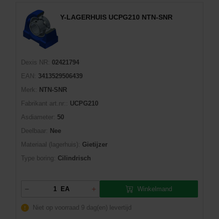
Y-LAGERHUIS UCPG210 NTN-SNR
Dexis NR:
02421794
EAN:
3413529506439
Merk:
NTN-SNR
Fabrikant art.nr::
UCPG210
Asdiameter:
50
Deelbaar:
Nee
Materiaal (lagerhuis):
Gietijzer
Type boring:
Cilindrisch
Winkelmand
EA
Niet op voorraad
9 dag(en) levertijd