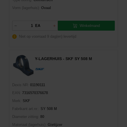
Vorm (lagerhuis):
Ovaal
Winkelmand
EA
Niet op voorraad
9 dag(en) levertijd
Y-LAGERHUIS - SKF SY 508 M
Dexis NR:
01190111
EAN:
7316570376678
Merk:
SKF
Fabrikant art.nr::
SY 508 M
Diameter zitting:
80
Materiaal (lagerhuis):
Gietijzer