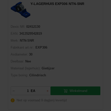
Y-LAGERHUIS EXP306 NTN-SNR
Dexis NR:
02412130
EAN:
3413529542819
Merk:
NTN-SNR
Fabrikant art.nr::
EXP306
Asdiameter:
30
Deelbaar:
Nee
Materiaal (lagerhuis):
Gietijzer
Type boring:
Cilindrisch
Winkelmand
EA
Niet op voorraad
9 dag(en) levertijd