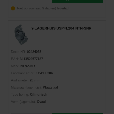
Niet op voorraad
9 dag(en) levertijd
Y-LAGERHUIS USPFL204 NTN-SNR
Dexis NR:
02424058
EAN:
3413529577187
Merk:
NTN-SNR
Fabrikant art.nr::
USPFL204
Asdiameter:
20 mm
Materiaal (lagerhuis):
Plaatstaal
Type boring:
Cilindrisch
Vorm (lagerhuis):
Ovaal