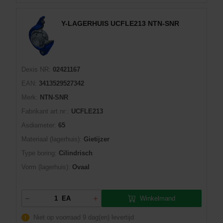
Y-LAGERHUIS UCFLE213 NTN-SNR
Dexis NR:
02421167
EAN:
3413529527342
Merk:
NTN-SNR
Fabrikant art.nr::
UCFLE213
Asdiameter:
65
Materiaal (lagerhuis):
Gietijzer
Type boring:
Cilindrisch
Vorm (lagerhuis):
Ovaal
Winkelmand
EA
Niet op voorraad
9 dag(en) levertijd