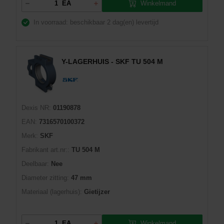
Winkelmand
EA
In voorraad: beschikbaar
2 dag(en) levertijd
Y-LAGERHUIS - SKF TU 504 M
Dexis NR:
01190878
EAN:
7316570100372
Merk:
SKF
Fabrikant art.nr::
TU 504 M
Deelbaar:
Nee
Diameter zitting:
47 mm
Materiaal (lagerhuis):
Gietijzer
Winkelmand
EA