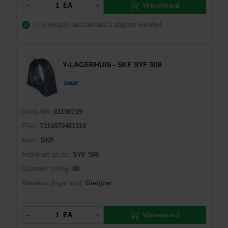
Winkelmand
EA
In voorraad: beschikbaar
2 dag(en) levertijd
Y-LAGERHUIS - SKF SYF 508
Dexis NR:
01190739
EAN:
7316570481310
Merk:
SKF
Fabrikant art.nr::
SYF 508
Diameter zitting:
80
Materiaal (lagerhuis):
Gietijzer
Winkelmand
EA