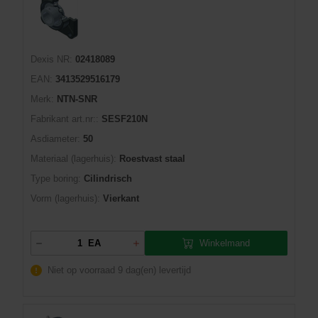
Dexis NR:
02418089
EAN:
3413529516179
Merk:
NTN-SNR
Fabrikant art.nr::
SESF210N
Asdiameter:
50
Materiaal (lagerhuis):
Roestvast staal
Type boring:
Cilindrisch
Vorm (lagerhuis):
Vierkant
Winkelmand
EA
Niet op voorraad
9 dag(en) levertijd