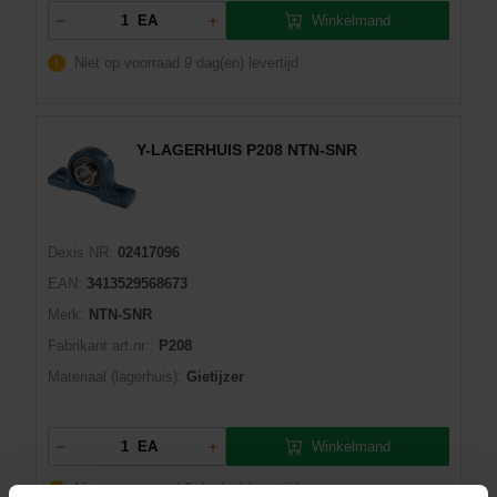
Winkelmand
EA
Niet op voorraad
9 dag(en) levertijd
Y-LAGERHUIS P208 NTN-SNR
Dexis NR:
02417096
EAN:
3413529568673
Merk:
NTN-SNR
Fabrikant art.nr::
P208
Materiaal (lagerhuis):
Gietijzer
Winkelmand
EA
Niet op voorraad
9 dag(en) levertijd