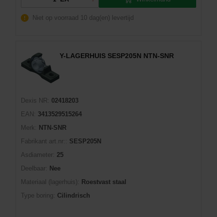
Niet op voorraad
10 dag(en) levertijd
Y-LAGERHUIS SESP205N NTN-SNR
Dexis NR:
02418203
EAN:
3413529515264
Merk:
NTN-SNR
Fabrikant art.nr::
SESP205N
Asdiameter:
25
Deelbaar:
Nee
Materiaal (lagerhuis):
Roestvast staal
Type boring:
Cilindrisch