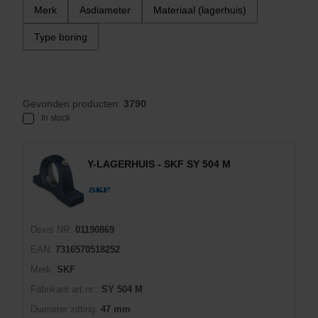
Merk
Asdiameter
Materiaal (lagerhuis)
Type boring
Gevonden producten:
3790
In stock
Y-LAGERHUIS - SKF SY 504 M
Dexis NR:
01190869
EAN:
7316570518252
Merk:
SKF
Fabrikant art.nr::
SY 504 M
Diameter zitting:
47 mm