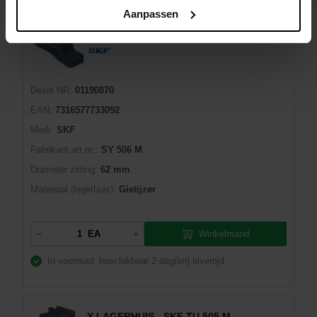
Aanpassen
Y-LAGERHUIS - SKF SY 506 M
Dexis NR:
01190870
EAN:
7316577733092
Merk:
SKF
Fabrikant art.nr::
SY 506 M
Diameter zitting:
62 mm
Materiaal (lagerhuis):
Gietijzer
Winkelmand
EA
In voorraad: beschikbaar
2 dag(en) levertijd
Y-LAGERHUIS - SKF TU 505 M