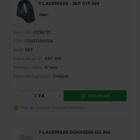
Y-LAGERHUIS - SKF SYF 504
Dexis NR:
01190735
EAN:
7316571005300
Merk:
SKF
Fabrikant art.nr::
SYF 504
Diameter zitting:
47 mm
Materiaal (lagerhuis):
Gietijzer
Winkelmand
EA
Niet op voorraad
3 dag(en) levertijd
Y-LAGERHUIS GGHASE08-GG INA