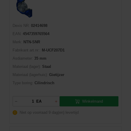
Dexis NR:
02414698
EAN:
4547359765564
Merk:
NTN-SNR
Fabrikant art.nr::
M-UCF207D1
Asdiameter:
35 mm
Materiaal (lager):
Staal
Materiaal (lagerhuis):
Gietijzer
Type boring:
Cilindrisch
Winkelmand
EA
Niet op voorraad
9 dag(en) levertijd