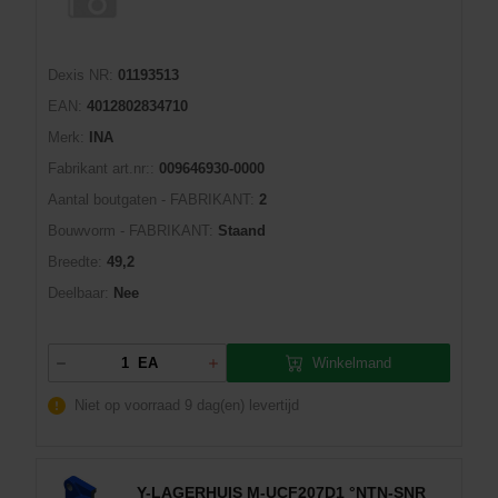
Dexis NR:
01193513
EAN:
4012802834710
Merk:
INA
Fabrikant art.nr::
009646930-0000
Aantal boutgaten - FABRIKANT:
2
Bouwvorm - FABRIKANT:
Staand
Breedte:
49,2
Deelbaar:
Nee
Winkelmand
EA
Niet op voorraad
9 dag(en) levertijd
Y-LAGERHUIS M-UCF207D1 °NTN-SNR