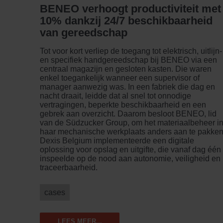
BENEO verhoogt productiviteit met
10% dankzij 24/7 beschikbaarheid
van gereedschap
Tot voor kort verliep de toegang tot elektrisch, uitlijn-
en specifiek hand­gereedschap bij BENEO via een
centraal magazijn en gesloten kasten. Die waren
enkel toegankelijk wanneer een supervisor of
manager aanwezig was. In een fabriek die dag en
nacht draait, leidde dat al snel tot onnodige
vertragingen, beperkte beschikbaarheid en een
gebrek aan overzicht. Daarom besloot BENEO, lid
van de Südzucker Group, om het materiaalbeheer i
haar mechanische werkplaats anders aan te pakken
Dexis Belgium implementeerde een digitale
oplossing voor opslag en uitgifte, die vanaf dag één
inspeelde op de nood aan autonomie, veiligheid en
traceerbaarheid.
cases
LEES MEER...