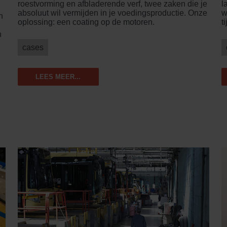
roestvorming en afbladerende verf, twee zaken die je
l
absoluut wil vermijden in je voedingsproductie. Onze
w
n
oplossing: een coating op de motoren.
t
n
cases
LEES MEER...