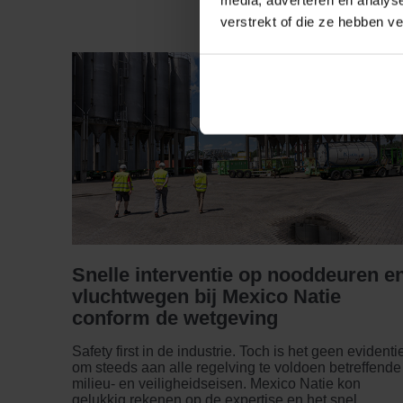
media, adverteren en analys
verstrekt of die ze hebben v
Snelle interventie op nooddeuren e
vluchtwegen bij Mexico Natie
conform de wetgeving
Safety first in de industrie. Toch is het geen evidenti
om steeds aan alle regelving te voldoen betreffende
milieu- en veiligheidseisen. Mexico Natie kon
gelukkig rekenen op de expertise en het snel