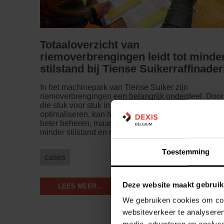
Totaaloverzicht van
riemoverbrengingen leidt tot minde
stilstand bij Tiense Suikerraffinader
In het machinepark van Tiense Suiker zijn
riemoverbrengingen een belangrijk onderdeel. Door
die stuk voor stuk in kaart te brengen en eventueel t
optimaliseren, kan het bedrijf niet alleen z'n voorraa
beter beheren, maar ook efficiënter werken. Gevolg:
minder stilstand en minder brandjes om te blussen.
Toestemming
cases
Deze website maakt gebruik
LEES MEER...
We gebruiken cookies om cont
websiteverkeer te analyseren