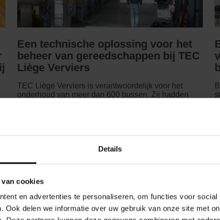
Een technische oplossing voor het
B
r
beheer van gereedschappen bij TEC
v
ij
Liège Verviers
b
TEC Liège Verviers is verantwoordelijk voor het
B
onderhoud van meer dan 600 bussen. Zij hadden
s
e
problemen met het verlies en de opvolging van
a
d
gereedschappen bij de monteurs. Ze zochten een
n
technische oplossing bij verschillende leveranciers
s
en koos uiteindelijk voor Dexis Belgium. Dit systeem
E
is gepersonaliseerd en maakt gebruik van
s
persoonlijke badges van de medewerkers.
S
Details
cases
 van cookies
ent en advertenties te personaliseren, om functies voor social
LEES MEER...
. Ook delen we informatie over uw gebruik van onze site met on