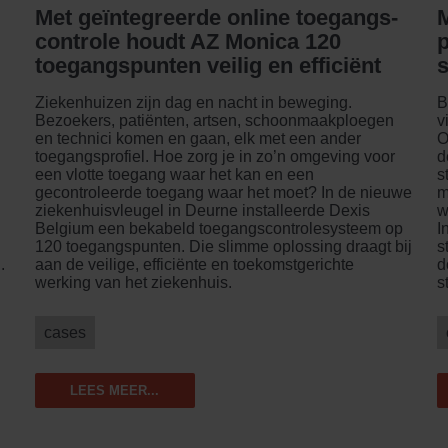
Met geïntegreerde online toegangs­­
controle houdt AZ Monica 120
p
toegangs­punten veilig en efficiënt
s
Ziekenhuizen zijn dag en nacht in beweging.
B
Bezoekers, patiënten, artsen, schoonmaakploegen
v
en technici komen en gaan, elk met een ander
O
toegangsprofiel. Hoe zorg je in zo’n omgeving voor
d
een vlotte toegang waar het kan en een
s
gecontroleerde toegang waar het moet? In de nieuwe
m
ziekenhuisvleugel in Deurne installeerde Dexis
w
Belgium een bekabeld toegangscontrolesysteem op
I
n
120 toegangspunten. Die slimme oplossing draagt bij
s
.
aan de veilige, efficiënte en toekomstgerichte
d
werking van het ziekenhuis.
s
cases
LEES MEER...