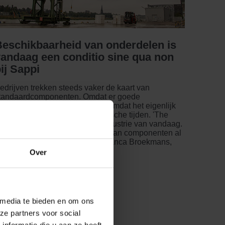
eschikbaarheid van on­der­delen is
andaag een con­di­tio sine qua non
ij Sappi
edrijven trekken steeds vaker de kaart van
tandaard­componenten. Omdat er goede
rgumenten voor zijn, maar ook omdat het eigenlijk
iet anders kan in deze economische tijden. 'The
how must go on', zeker in de industrie van vandaag.
n dan komt de standaardisatie van componenten al
nel om de hoek kijken, aldus Bianca Broekmans,
enior Buyer bij Sappi.
Over
cases
 media te bieden en om ons
LEES MEER...
ze partners voor social