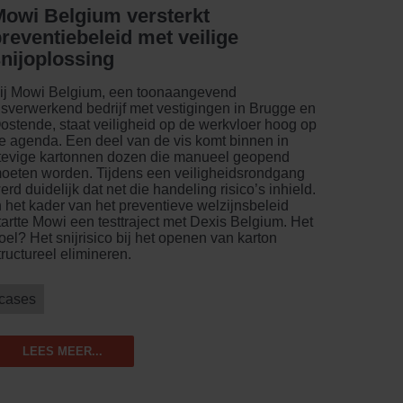
Mowi Belgium versterkt
reventiebeleid met veilige
nijoplossing
ij Mowi Belgium, een toonaangevend
isverwerkend bedrijf met vestigingen in Brugge en
ostende, staat veiligheid op de werkvloer hoog op
e agenda. Een deel van de vis komt binnen in
tevige kartonnen dozen die manueel geopend
oeten worden. Tijdens een veiligheidsrondgang
erd duidelijk dat net die handeling risico’s inhield.
n het kader van het preventieve welzijnsbeleid
tartte Mowi een testtraject met Dexis Belgium. Het
oel? Het snijrisico bij het openen van karton
tructureel elimineren.
cases
LEES MEER...