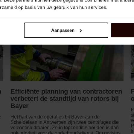
e. Deze partners kunnen deze gegevens combineren met andere i
erzameld op basis van uw gebruik van hun services.
Aanpassen
n
Efficiënte planning van contractoren
verbetert de standtijd van rotors bij
o
Bayer
E
s
e
Het hart van de operaties bij Bayer aan de
v
Scheldelaan in Antwerpen zijn twee centrifuges die
P
volcontinu draaien. Ze in topconditie houden is dan
h
ook prioriteit voor de onderhoudsdienst. Om revisies