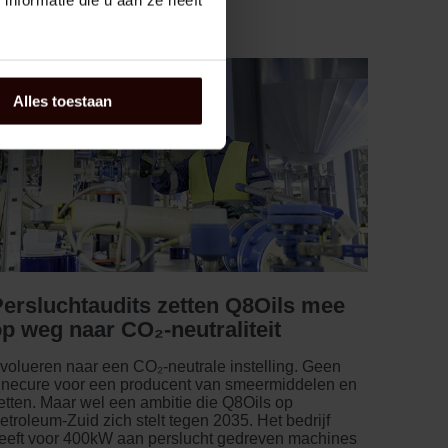
nformatie die u aan ze heeft
Alles toestaan
Persluchtaudits zetten Q8Oils mee
p weg naar CO₂-neutraliteit
volueren naar een CO₂-neutrale instelling. Geen
inecure voor een producent van smeermiddelen en
etten. Maar wel een ambitie die Q8Oils op
etroleum-Zuid zich stelt tegen 2035. Het bedrijf
eeft voor 400kW aan perslucht gedreven machines