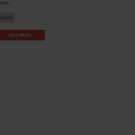
taan.
cases
LEES MEER...