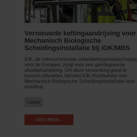
Vernieuwde ketting­aandrijving voor
Mechanisch Biologische
Scheidings­installatie bij IOK/MBS
IOK, de intercommunale ontwikkelings­maatschappij
voor de Kempen, zorgt voor een geïntegreerde
afvalbehandeling. Om deze verwerking goed te
kunnen uit­voeren, beheert IOK Afvalbeheer een
Mechanisch Biologische Scheidings­installatie voor
restafval.
cases
LEES MEER...