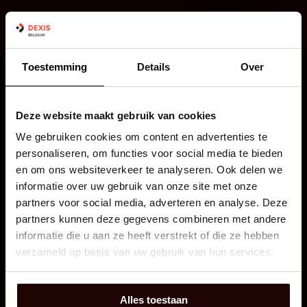
Toestemming
Details
Over
Deze website maakt gebruik van cookies
Continuïteit
We gebruiken cookies om content en advertenties te
personaliseren, om functies voor social media te bieden
op ieder moment
en om ons websiteverkeer te analyseren. Ook delen we
in elke schakel.
informatie over uw gebruik van onze site met onze
partners voor social media, adverteren en analyse. Deze
partners kunnen deze gegevens combineren met andere
Geïntegreerde totaaloplossingen voor de bouw en
informatie die u aan ze heeft verstrekt of die ze hebben
industrie, die zorgen voor een veilige en
verzameld op basis van uw gebruik van hun services.
ononderbroken productie, met een lagere
operationele kost en een hoger duurzaam rendement.
Alles toestaan