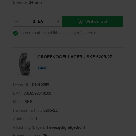
Breedte:
14 mm
Winkelmand
EA
In voorraad: beschikbaar
1 dag(en) levertijd
GROEFKOGELLAGER - SKF 6205-2Z
Dexis NR:
01010209
EAN:
7316570540109
Merk:
SKF
Fabrikant art.nr::
6205-2Z
Aantal rijen:
1
Afdichting (Lager):
Tweezijdig afgedicht
Binnendiameter:
25