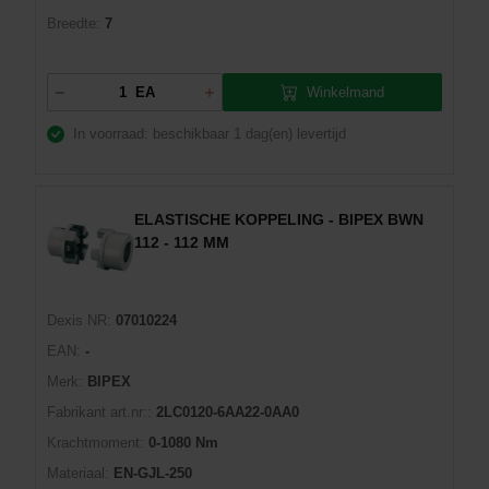
Breedte:
7
Winkelmand
EA
In voorraad: beschikbaar
1 dag(en) levertijd
ELASTISCHE KOPPELING - BIPEX BWN
112 - 112 MM
Dexis NR:
07010224
EAN:
-
Merk:
BIPEX
Fabrikant art.nr::
2LC0120-6AA22-0AA0
Krachtmoment:
0-1080 Nm
Materiaal:
EN-GJL-250