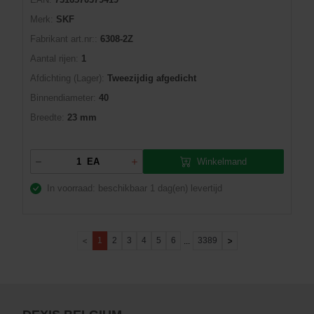
Merk:
SKF
Fabrikant art.nr::
6308-2Z
Aantal rijen:
1
Afdichting (Lager):
Tweezijdig afgedicht
Binnendiameter:
40
Breedte:
23 mm
Winkelmand
EA
In voorraad: beschikbaar
1 dag(en) levertijd
1
2
3
4
5
6
3389
...