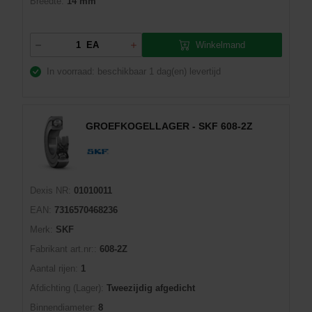
Breedte:
14 mm
Winkelmand
EA
In voorraad: beschikbaar
1 dag(en) levertijd
GROEFKOGELLAGER - SKF 608-2Z
Dexis NR:
01010011
EAN:
7316570468236
Merk:
SKF
Fabrikant art.nr::
608-2Z
Aantal rijen:
1
Afdichting (Lager):
Tweezijdig afgedicht
Binnendiameter:
8