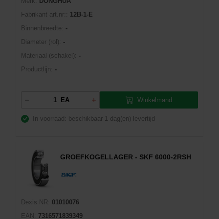
Merk:
DONGHUA
Fabrikant art.nr::
12B-1-E
Binnenbreedte:
-
Diameter (rol):
-
Materiaal (schakel):
-
Productlijn:
-
Winkelmand
EA
In voorraad: beschikbaar
1 dag(en) levertijd
GROEFKOGELLAGER - SKF 6000-2RSH
Dexis NR:
01010076
EAN:
7316571839349