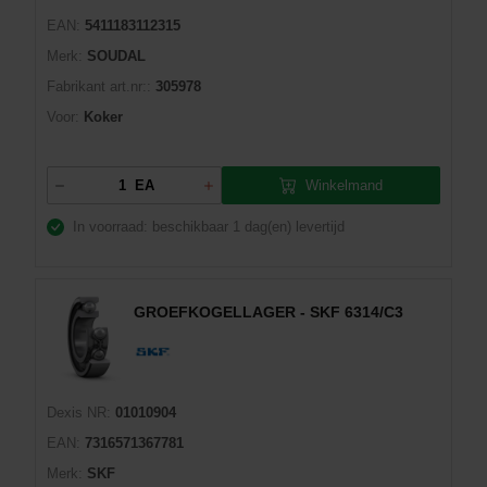
EAN:
5411183112315
Merk:
SOUDAL
Fabrikant art.nr::
305978
Voor:
Koker
Winkelmand
EA
In voorraad: beschikbaar
1 dag(en) levertijd
GROEFKOGELLAGER - SKF 6314/C3
Dexis NR:
01010904
EAN:
7316571367781
Merk:
SKF