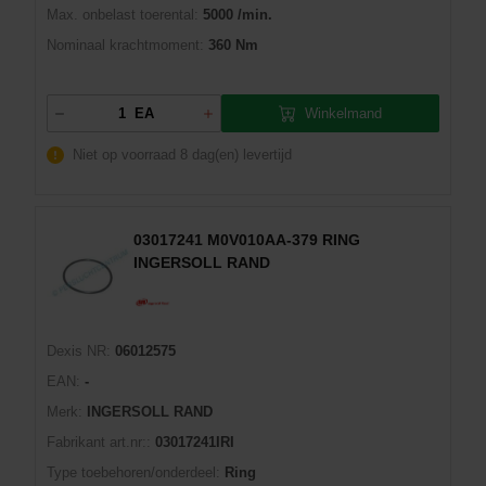
Max. onbelast toerental:
5000 /min.
Nominaal krachtmoment:
360 Nm
Winkelmand
EA
Niet op voorraad
8 dag(en) levertijd
03017241 M0V010AA-379 RING
INGERSOLL RAND
Dexis NR:
06012575
EAN:
-
Merk:
INGERSOLL RAND
Fabrikant art.nr::
03017241IRI
Type toebehoren/onderdeel:
Ring