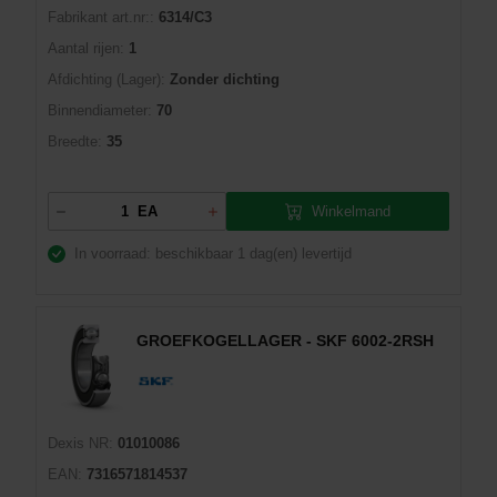
Fabrikant art.nr::
6314/C3
Aantal rijen:
1
Afdichting (Lager):
Zonder dichting
Binnendiameter:
70
Breedte:
35
Winkelmand
EA
In voorraad: beschikbaar
1 dag(en) levertijd
GROEFKOGELLAGER - SKF 6002-2RSH
Dexis NR:
01010086
EAN:
7316571814537