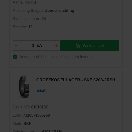
Aantal rijen:
1
Afdichting (Lager):
Zonder dichting
Binnendiameter:
25
Breedte:
12
Winkelmand
EA
In voorraad: beschikbaar
1 dag(en) levertijd
GROEFKOGELLAGER - SKF 6203-2RSH
Dexis NR:
01010197
EAN:
7316571855769
Merk:
SKF
Fabrikant art.nr::
6203-2RSH