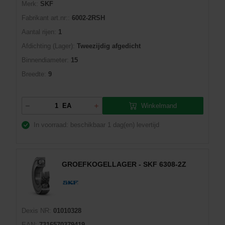
Merk:
SKF
Fabrikant art.nr::
6002-2RSH
Aantal rijen:
1
Afdichting (Lager):
Tweezijdig afgedicht
Binnendiameter:
15
Breedte:
9
Winkelmand
EA
In voorraad: beschikbaar
1 dag(en) levertijd
GROEFKOGELLAGER - SKF 6308-2Z
Dexis NR:
01010328
EAN:
7316570379419