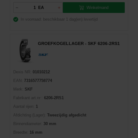
Winkelmand
EA
In voorraad: beschikbaar
1 dag(en) levertijd
GROEFKOGELLAGER - SKF 6206-2RS1
Dexis NR:
01010212
EAN:
7316577758774
Merk:
SKF
Fabrikant art.nr::
6206-2RS1
Aantal rijen:
1
Afdichting (Lager):
Tweezijdig afgedicht
Binnendiameter:
30 mm
Breedte:
16 mm