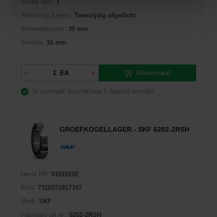
Aantal rijen:
1
Afdichting (Lager):
Tweezijdig afgedicht
Binnendiameter:
30 mm
Breedte:
16 mm
Winkelmand
EA
In voorraad: beschikbaar
1 dag(en) levertijd
GROEFKOGELLAGER - SKF 6202-2RSH
Dexis NR:
01010192
EAN:
7316571817347
Merk:
SKF
Fabrikant art.nr::
6202-2RSH