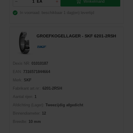
Winkelmand
EA
In voorraad: beschikbaar
1 dag(en) levertijd
GROEFKOGELLAGER - SKF 6201-2RSH
Dexis NR:
01010187
EAN:
7316571844664
Merk:
SKF
Fabrikant art.nr::
6201-2RSH
Aantal rijen:
1
Afdichting (Lager):
Tweezijdig afgedicht
Binnendiameter:
12
Breedte:
10 mm