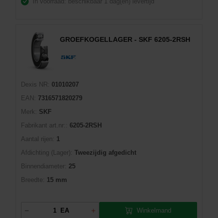
In voorraad: beschikbaar
1 dag(en) levertijd
GROEFKOGELLAGER - SKF 6205-2RSH
Dexis NR:
01010207
EAN:
7316571820279
Merk:
SKF
Fabrikant art.nr::
6205-2RSH
Aantal rijen:
1
Afdichting (Lager):
Tweezijdig afgedicht
Binnendiameter:
25
Breedte:
15 mm
Winkelmand
EA