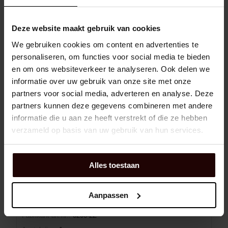
Maat (koppelingsnaaf):
19
Materiaal (naaf):
Gesinterd staal
Deze website maakt gebruik van cookies
Uitvoering (naaf):
-
We gebruiken cookies om content en advertenties te
personaliseren, om functies voor social media te bieden
Winkelmand
EA
en om ons websiteverkeer te analyseren. Ook delen we
informatie over uw gebruik van onze site met onze
Niet op voorraad
8 dag(en) levertijd
partners voor social media, adverteren en analyse. Deze
partners kunnen deze gegevens combineren met andere
informatie die u aan ze heeft verstrekt of die ze hebben
GROEFKOGELLAGER - SKF 6206-2Z
verzameld op basis van uw gebruik van hun services.
Alles toestaan
Dexis NR:
01010214
EAN:
7316571403359
Aanpassen
Merk:
SKF
Fabrikant art.nr::
6206-2Z