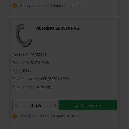
Niet op voorraad
10 dag(en) levertijd
VILTRING EFS516 FAG
Dexis NR:
08077127
EAN:
4064327020048
Merk:
FAG
Fabrikant art.nr::
096342501-0000
Type dichting:
Viltring
Winkelmand
EA
Niet op voorraad
10 dag(en) levertijd