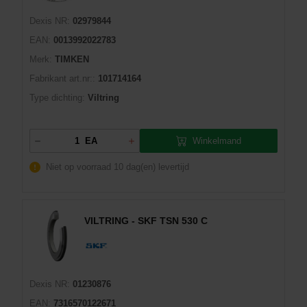
Dexis NR:
02979844
EAN:
0013992022783
Merk:
TIMKEN
Fabrikant art.nr::
101714164
Type dichting:
Viltring
Winkelmand
EA
Niet op voorraad
10 dag(en) levertijd
VILTRING - SKF TSN 530 C
Dexis NR:
01230876
EAN:
7316570122671