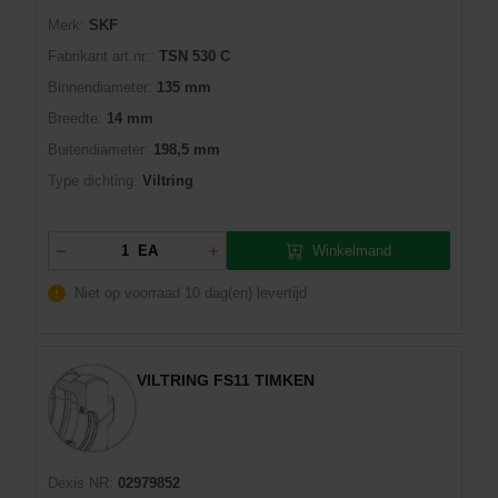
Merk:
SKF
Fabrikant art.nr::
TSN 530 C
Binnendiameter:
135 mm
Breedte:
14 mm
Buitendiameter:
198,5 mm
Type dichting:
Viltring
Winkelmand
EA
Niet op voorraad
10 dag(en) levertijd
VILTRING FS11 TIMKEN
Dexis NR:
02979852