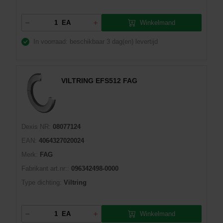
Winkelmand
EA
In voorraad: beschikbaar
3 dag(en) levertijd
VILTRING EFS512 FAG
Dexis NR:
08077124
EAN:
4064327020024
Merk:
FAG
Fabrikant art.nr::
096342498-0000
Type dichting:
Viltring
Winkelmand
EA