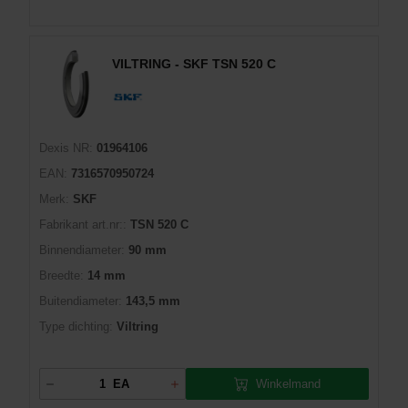
VILTRING - SKF TSN 520 C
Dexis NR:
01964106
EAN:
7316570950724
Merk:
SKF
Fabrikant art.nr::
TSN 520 C
Binnendiameter:
90 mm
Breedte:
14 mm
Buitendiameter:
143,5 mm
Type dichting:
Viltring
Winkelmand
EA