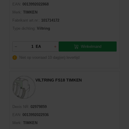
EAN:
0013992022868
Merk:
TIMKEN
Fabrikant art.nr::
101714172
Type dichting:
Viltring
Winkelmand
EA
Niet op voorraad
10 dag(en) levertijd
VILTRING FS18 TIMKEN
Dexis NR:
02979859
EAN:
0013992022936
Merk:
TIMKEN