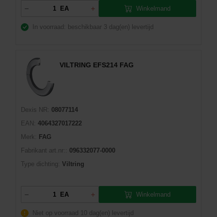
Winkelmand
EA
In voorraad: beschikbaar
3 dag(en) levertijd
VILTRING EFS214 FAG
Dexis NR:
08077114
EAN:
4064327017222
Merk:
FAG
Fabrikant art.nr::
096332077-0000
Type dichting:
Viltring
Winkelmand
EA
Niet op voorraad
10 dag(en) levertijd