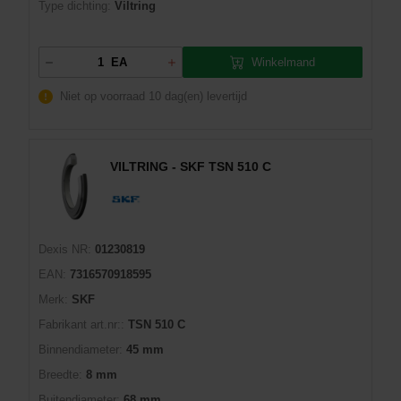
Type dichting:
Viltring
Winkelmand
EA
Niet op voorraad
10 dag(en) levertijd
VILTRING - SKF TSN 510 C
Dexis NR:
01230819
EAN:
7316570918595
Merk:
SKF
Fabrikant art.nr::
TSN 510 C
Binnendiameter:
45 mm
Breedte:
8 mm
Buitendiameter:
68 mm