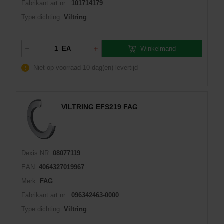
Fabrikant art.nr::
101714179
Type dichting:
Viltring
Winkelmand
EA
Niet op voorraad
10 dag(en) levertijd
VILTRING EFS219 FAG
Dexis NR:
08077119
EAN:
4064327019967
Merk:
FAG
Fabrikant art.nr::
096342463-0000
Type dichting:
Viltring