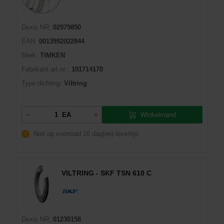
Dexis NR:
02979850
EAN:
0013992022844
Merk:
TIMKEN
Fabrikant art.nr::
101714170
Type dichting:
Viltring
Winkelmand
EA
Niet op voorraad
10 dag(en) levertijd
VILTRING - SKF TSN 610 C
Dexis NR:
01230158