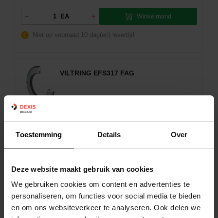
Winkelmand
EA
Niet op voorraad
10 dag(en) levertijd
VILTRING EFS317 FAG
Dexis NR:
08077122
EAN:
4064327017260
Toestemming
Details
Over
Merk:
FAG
Fabrikant art.nr::
096332093-0000
Deze website maakt gebruik van cookies
Type dichting:
Viltring
We gebruiken cookies om content en advertenties te
personaliseren, om functies voor social media te bieden
Winkelmand
EA
en om ons websiteverkeer te analyseren. Ook delen we