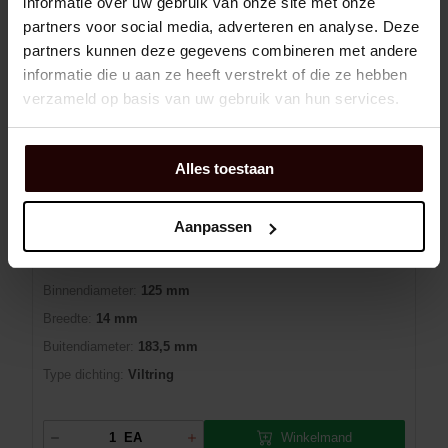
informatie over uw gebruik van onze site met onze
Niet op voorraad
10 dag(en) levertijd
partners voor social media, adverteren en analyse. Deze
partners kunnen deze gegevens combineren met andere
informatie die u aan ze heeft verstrekt of die ze hebben
VILTRING - SKF TSN 528 C
verzameld op basis van uw gebruik van hun services.
Alles toestaan
Dexis NR:
01230875
EAN:
7316570305401
Aanpassen
Merk:
SKF
Fabrikant art.nr::
TSN 528 C
Binnendiameter:
125 mm
Breedte:
14 mm
Buitendiameter:
183,5 mm
Type dichting:
Viltring
Winkelmand
EA