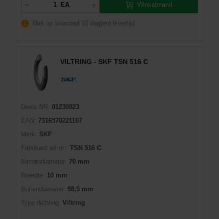
Winkelmand
EA
Niet op voorraad
10 dag(en) levertijd
VILTRING - SKF TSN 516 C
Dexis NR:
01230823
EAN:
7316570221107
Merk:
SKF
Fabrikant art.nr::
TSN 516 C
Binnendiameter:
70 mm
Breedte:
10 mm
Buitendiameter:
98,5 mm
Type dichting:
Viltring