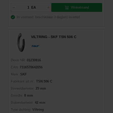
Winkelmand
EA
In voorraad: beschikbaar
3 dag(en) levertijd
VILTRING - SKF TSN 506 C
Dexis NR:
01230816
EAN:
7316570642056
Merk:
SKF
Fabrikant art.nr::
TSN 506 C
Binnendiameter:
25 mm
Breedte:
8 mm
Buitendiameter:
42 mm
Type dichting:
Viltring