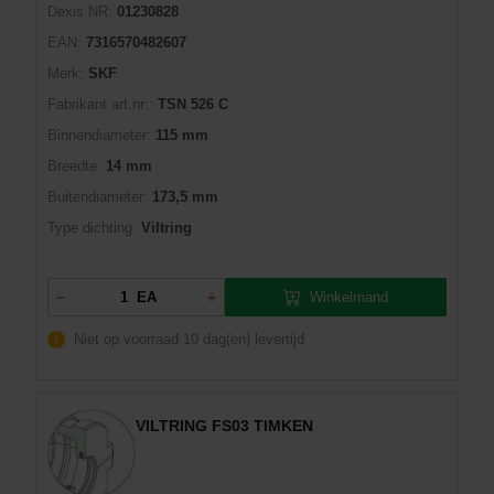
Dexis NR:
01230828
EAN:
7316570482607
Merk:
SKF
Fabrikant art.nr::
TSN 526 C
Binnendiameter:
115 mm
Breedte:
14 mm
Buitendiameter:
173,5 mm
Type dichting:
Viltring
Winkelmand
EA
Niet op voorraad
10 dag(en) levertijd
VILTRING FS03 TIMKEN