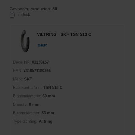
Gevonden producten:
80
In stock
VILTRING - SKF TSN 513 C
Dexis NR:
01230157
EAN:
7316571180366
Merk:
SKF
Fabrikant art.nr::
TSN 513 C
Binnendiameter:
60 mm
Breedte:
8 mm
Buitendiameter:
83 mm
Type dichting:
Viltring