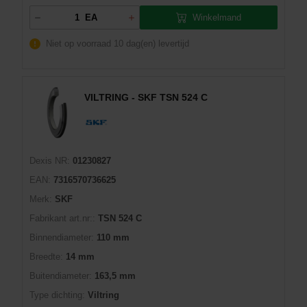
Winkelmand
EA
Niet op voorraad
10 dag(en) levertijd
VILTRING - SKF TSN 524 C
Dexis NR:
01230827
EAN:
7316570736625
Merk:
SKF
Fabrikant art.nr::
TSN 524 C
Binnendiameter:
110 mm
Breedte:
14 mm
Buitendiameter:
163,5 mm
Type dichting:
Viltring