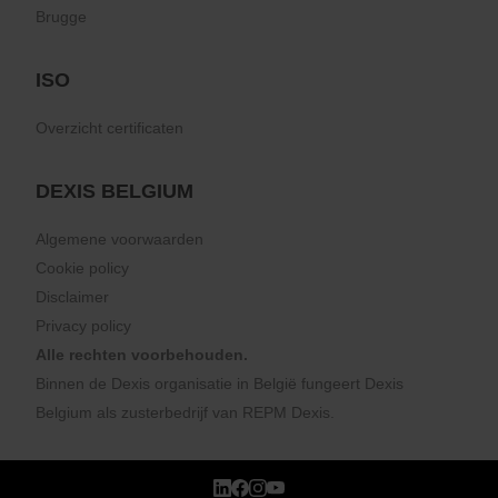
Brugge
ISO
Overzicht certificaten
DEXIS BELGIUM
Algemene voorwaarden
Cookie policy
Disclaimer
Privacy policy
Alle rechten voorbehouden.
Binnen de Dexis organisatie in België fungeert Dexis
Belgium als zusterbedrijf van
REPM Dexis
.