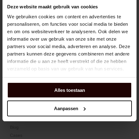
DEXIS Europe
Deze website maakt gebruik van cookies
Jobs
We gebruiken cookies om content en advertenties te
Blogs
personaliseren, om functies voor social media te bieden
en om ons websiteverkeer te analyseren. Ook delen we
PRODUCTEN & DIENSTEN
informatie over uw gebruik van onze site met onze
partners voor social media, adverteren en analyse. Deze
Start online shoppen
partners kunnen deze gegevens combineren met andere
Process optimisation
informatie die u aan ze heeft verstrekt of die ze hebben
Equipment performance
verzameld op basis van uw gebruik van hun services.
Merken
SUPPORT
Alles toestaan
Herstelling/service aanvragen
Aanpassen
Trainingen
Zoek een shop of service atelier
Blog
Cases