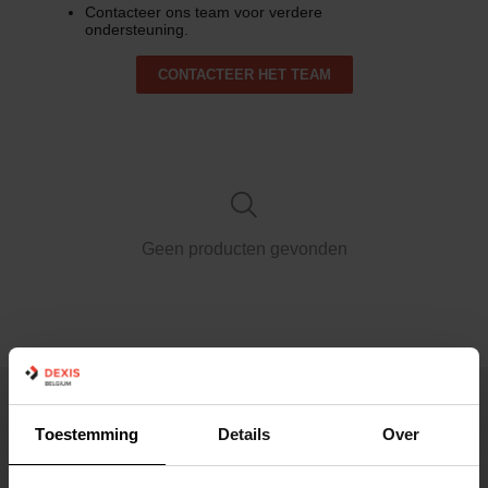
Contacteer ons team voor verdere
ondersteuning.
CONTACTEER HET TEAM
Geen producten gevonden
DEXIS BELGIUM
Toestemming
Details
Over
Over ons