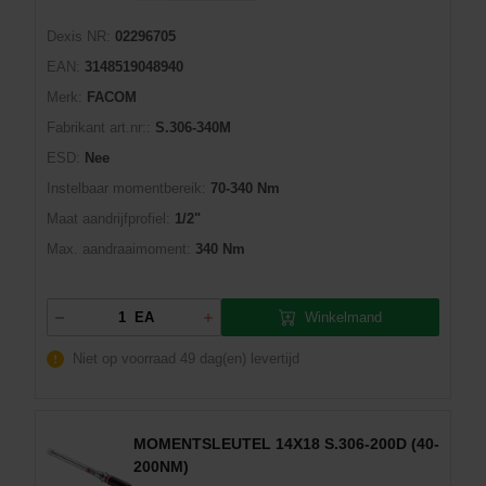
Dexis NR:
02296705
EAN:
3148519048940
Merk:
FACOM
Fabrikant art.nr::
S.306-340M
ESD:
Nee
Instelbaar momentbereik:
70-340 Nm
Maat aandrijfprofiel:
1/2"
Max. aandraaimoment:
340 Nm
Winkelmand
EA
Niet op voorraad
49 dag(en) levertijd
MOMENTSLEUTEL 14X18 S.306-200D (40-
200NM)