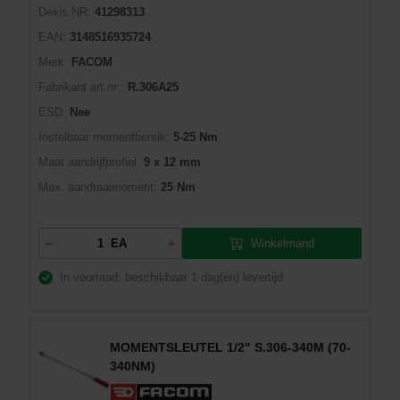
Dexis NR:
41298313
EAN:
3148516935724
Merk:
FACOM
Fabrikant art.nr::
R.306A25
ESD:
Nee
Instelbaar momentbereik:
5-25 Nm
Maat aandrijfprofiel:
9 x 12 mm
Max. aandraaimoment:
25 Nm
Winkelmand
EA
In voorraad: beschikbaar
1 dag(en) levertijd
MOMENTSLEUTEL 1/2" S.306-340M (70-
340NM)