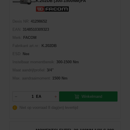
K.202DB (300-1500NM)FA
Dexis NR:
41298652
EAN:
3148510309323
Merk:
FACOM
Fabrikant art.nr::
K.202DB
ESD:
Nee
Instelbaar momentbereik:
300-1500 Nm
Maat aandrijfprofiel:
3/4"
Max. aandraaimoment:
1500 Nm
Winkelmand
EA
Niet op voorraad
8 dag(en) levertijd