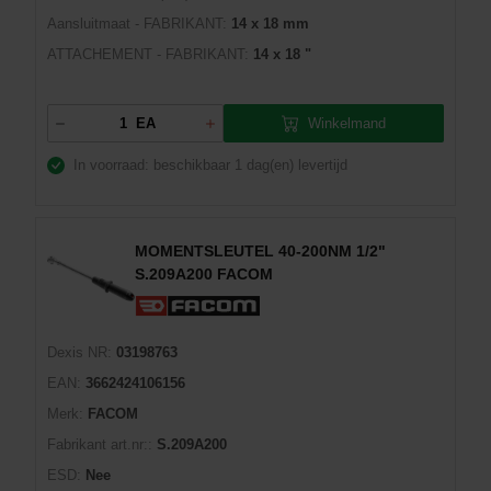
Aansluitmaat - FABRIKANT:
14 x 18 mm
ATTACHEMENT - FABRIKANT:
14 x 18 "
Winkelmand
EA
In voorraad: beschikbaar
1 dag(en) levertijd
MOMENTSLEUTEL 40-200NM 1/2"
S.209A200 FACOM
Dexis NR:
03198763
EAN:
3662424106156
Merk:
FACOM
Fabrikant art.nr::
S.209A200
ESD:
Nee