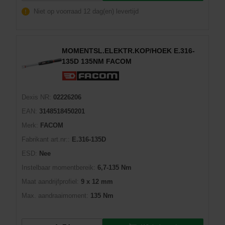
Niet op voorraad
12 dag(en) levertijd
MOMENTSL.ELEKTR.KOP/HOEK E.316-
135D 135NM FACOM
Dexis NR:
02226206
EAN:
3148518450201
Merk:
FACOM
Fabrikant art.nr::
E.316-135D
ESD:
Nee
Instelbaar momentbereik:
6,7-135 Nm
Maat aandrijfprofiel:
9 x 12 mm
Max. aandraaimoment:
135 Nm