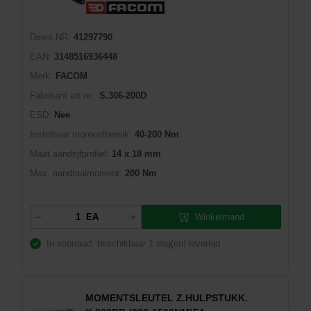
Dexis NR:
41297790
EAN:
3148516936448
Merk:
FACOM
Fabrikant art.nr::
S.306-200D
ESD:
Nee
Instelbaar momentbereik:
40-200 Nm
Maat aandrijfprofiel:
14 x 18 mm
Max. aandraaimoment:
200 Nm
Winkelmand
EA
In voorraad: beschikbaar
1 dag(en) levertijd
MOMENTSLEUTEL Z.HULPSTUKK.