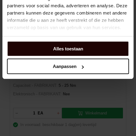
partners voor social media, adverteren en analyse. Deze
MOMENTSLEUTEL+RATEL 1/4" R.208-
partners kunnen deze gegevens combineren met andere
25PB(5-25NM)FACO
informatie die u aan ze heeft verstrekt of die ze hebben
verzameld op basis van uw gebruik van hun services.
Dexis NR:
03171536
EAN:
3148517594210
Alles toestaan
Merk:
FACOM
Fabrikant art.nr::
R.208-25PB
Aanpassen
Aansluitmaat - FABRIKANT:
1/4"
Aansluitmaat (mm) - FABRIKANT:
6.35
Capaciteit - FABRIKANT:
5 - 25 Nm
Elektronisch - FABRIKANT:
Nee
Winkelmand
EA
In voorraad: beschikbaar
1 dag(en) levertijd