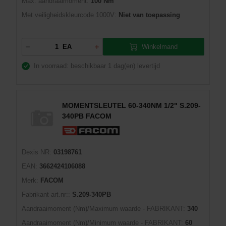
Max. aandraaimoment:
100 Nm
Met veiligheidskleurcode 1000V:
Niet van toepassing
Winkelmand
EA
In voorraad: beschikbaar
1 dag(en) levertijd
MOMENTSLEUTEL 60-340NM 1/2" S.209-
340PB FACOM
Dexis NR:
03198761
EAN:
3662424106088
Merk:
FACOM
Fabrikant art.nr::
S.209-340PB
Aandraaimoment (Nm)/Maximum waarde - FABRIKANT:
340
Aandraaimoment (Nm)/Minimum waarde - FABRIKANT:
60