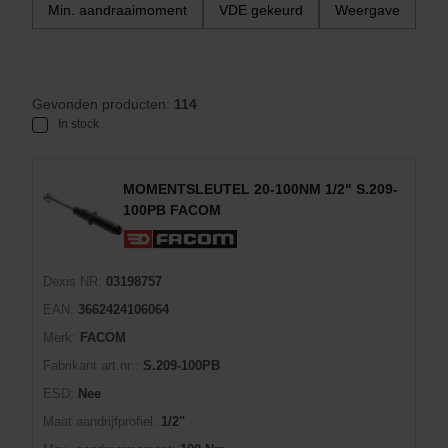
Min. aandraaimoment
VDE gekeurd
Weergave
Gevonden producten:
114
In stock
MOMENTSLEUTEL 20-100NM 1/2" S.209-
100PB FACOM
Dexis NR:
03198757
EAN:
3662424106064
Merk:
FACOM
Fabrikant art.nr::
S.209-100PB
ESD:
Nee
Maat aandrijfprofiel:
1/2"