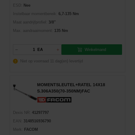
ESD:
Nee
Instelbaar momentbereik:
6,7-135 Nm
Maat aandrijfprofiel:
3/8"
Max. aandraaimoment:
135 Nm
Winkelmand
EA
Niet op voorraad
11 dag(en) levertijd
MOMENTSLEUTEL+RATEL 14X18
S.306A350(70-350NM)FAC
Dexis NR:
41297797
EAN:
3148516936790
Merk:
FACOM