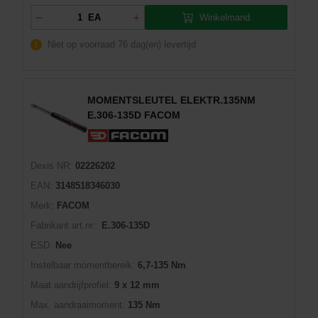
Winkelmand
EA
Niet op voorraad
76 dag(en) levertijd
MOMENTSLEUTEL ELEKTR.135NM
E.306-135D FACOM
Dexis NR:
02226202
EAN:
3148518346030
Merk:
FACOM
Fabrikant art.nr::
E.306-135D
ESD:
Nee
Instelbaar momentbereik:
6,7-135 Nm
Maat aandrijfprofiel:
9 x 12 mm
Max. aandraaimoment:
135 Nm