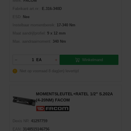
Merk:
FACOM
Fabrikant art.nr::
E.316-340D
ESD:
Nee
Instelbaar momentbereik:
17-340 Nm
Maat aandrijfprofiel:
9 x 12 mm
Max. aandraaimoment:
340 Nm
Winkelmand
EA
Niet op voorraad
8 dag(en) levertijd
MOMENTSLEUTEL+RATEL 1/2" S.202A
(4-20NM) FACOM
Dexis NR:
41297759
EAN:
3148515146756