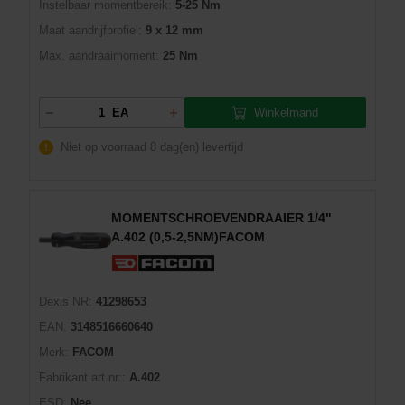
Instelbaar momentbereik:
5-25 Nm
Maat aandrijfprofiel:
9 x 12 mm
Max. aandraaimoment:
25 Nm
Winkelmand
EA
Niet op voorraad
8 dag(en) levertijd
MOMENTSCHROEVENDRAAIER 1/4"
A.402 (0,5-2,5NM)FACOM
Dexis NR:
41298653
EAN:
3148516660640
Merk:
FACOM
Fabrikant art.nr::
A.402
ESD:
Nee