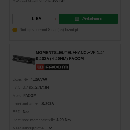
Max. aandraaimoment:
100 Nm
Winkelmand
EA
Niet op voorraad
8 dag(en) levertijd
MOMENTSLEUTEL+HANG.+VK 1/2"
S.203A (4-20NM) FACOM
Dexis NR:
41297760
EAN:
3148515147104
Merk:
FACOM
Fabrikant art.nr::
S.203A
ESD:
Nee
Instelbaar momentbereik:
4-20 Nm
Maat aandrijfprofiel:
1/2"