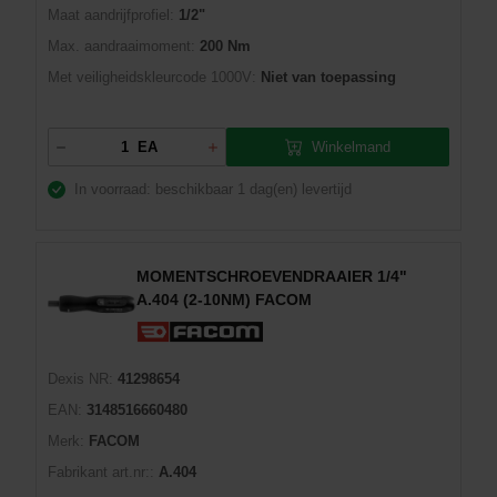
Maat aandrijfprofiel:
1/2"
Max. aandraaimoment:
200 Nm
Met veiligheidskleurcode 1000V:
Niet van toepassing
Winkelmand
EA
In voorraad: beschikbaar
1 dag(en) levertijd
MOMENTSCHROEVENDRAAIER 1/4"
A.404 (2-10NM) FACOM
Dexis NR:
41298654
EAN:
3148516660480
Merk:
FACOM
Fabrikant art.nr::
A.404