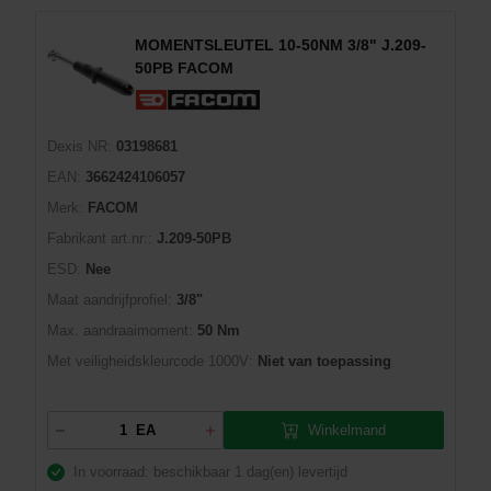
MOMENTSLEUTEL 10-50NM 3/8" J.209-
50PB FACOM
Dexis NR:
03198681
EAN:
3662424106057
Merk:
FACOM
Fabrikant art.nr::
J.209-50PB
ESD:
Nee
Maat aandrijfprofiel:
3/8"
Max. aandraaimoment:
50 Nm
Met veiligheidskleurcode 1000V:
Niet van toepassing
Winkelmand
EA
In voorraad: beschikbaar
1 dag(en) levertijd