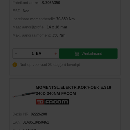
Fabrikant art.nr::
S.306A350
ESD:
Nee
Instelbaar momentbereik:
70-350 Nm
Maat aandrijfprofiel:
14 x 18 mm
Max. aandraaimoment:
350 Nm
Winkelmand
EA
Niet op voorraad
20 dag(en) levertijd
MOMENTSL.ELEKTR.KOP/HOEK E.316-
340D 340NM FACOM
Dexis NR:
02226208
EAN:
3148518450461