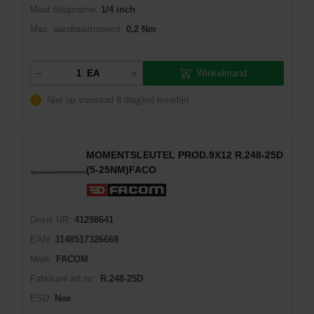
Maat bitopname:
1/4 inch
Max. aandraaimoment:
0,2 Nm
Winkelmand
EA
Niet op voorraad
8 dag(en) levertijd
MOMENTSLEUTEL PROD.9X12 R.248-25D
(5-25NM)FACO
Dexis NR:
41298641
EAN:
3148517326668
Merk:
FACOM
Fabrikant art.nr::
R.248-25D
ESD:
Nee