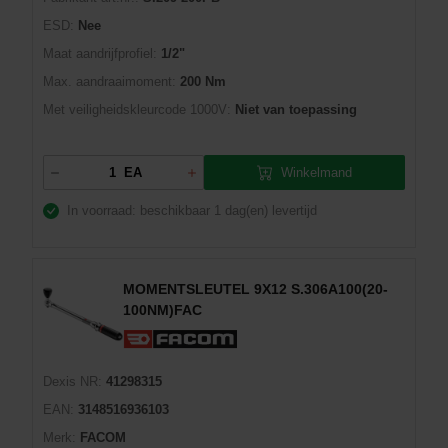
ESD:
Nee
Maat aandrijfprofiel:
1/2"
Max. aandraaimoment:
200 Nm
Met veiligheidskleurcode 1000V:
Niet van toepassing
Winkelmand
EA
In voorraad: beschikbaar
1 dag(en) levertijd
MOMENTSLEUTEL 9X12 S.306A100(20-
100NM)FAC
Dexis NR:
41298315
EAN:
3148516936103
Merk:
FACOM