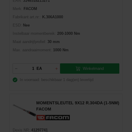
EAN:
3148518213271
Merk:
FACOM
Fabrikant art.nr::
K.306A1000
ESD:
Nee
Instelbaar momentbereik:
200-1000 Nm
Maat aandrijfprofiel:
30 mm
Max. aandraaimoment:
1000 Nm
Winkelmand
EA
In voorraad: beschikbaar
1 dag(en) levertijd
MOMENTSLEUTEL 9X12 R.304DA (1-5NM)
FACOM
Dexis NR:
41297741