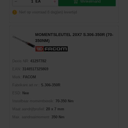
Winkelmand
EA
Niet op voorraad
8 dag(en) levertijd
MOMENTSLEUTEL 20X7 S.306-350R (70-
350NM)
Dexis NR:
41297782
EAN:
3148517325869
Merk:
FACOM
Fabrikant art.nr::
S.306-350R
ESD:
Nee
Instelbaar momentbereik:
70-350 Nm
Maat aandrijfprofiel:
20 x 7 mm
Max. aandraaimoment:
350 Nm