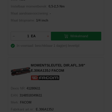
Instelbaar momentbereik:
0,5-2,5 Nm
Maat aandraaivoorziening:
-
Maat bitopname:
1/4 inch
Winkelmand
EA
In voorraad: beschikbaar
1 dag(en) levertijd
MOMENTSLEUTEL DIR.AFL.3/8"
E.306A135J FACOM
Dexis NR:
41280611
EAN:
3148518349611
Merk:
FACOM
Fabrikant art.nr::
E.306A135J