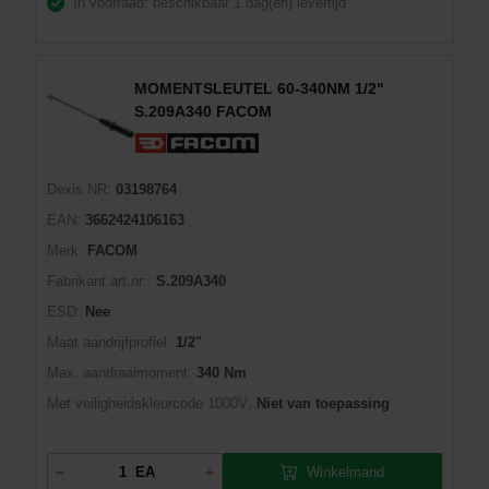
In voorraad: beschikbaar
1 dag(en) levertijd
MOMENTSLEUTEL 60-340NM 1/2"
S.209A340 FACOM
Dexis NR:
03198764
EAN:
3662424106163
Merk:
FACOM
Fabrikant art.nr::
S.209A340
ESD:
Nee
Maat aandrijfprofiel:
1/2"
Max. aandraaimoment:
340 Nm
Met veiligheidskleurcode 1000V:
Niet van toepassing
Winkelmand
EA