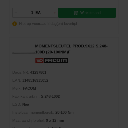
Winkelmand
EA
Niet op voorraad
8 dag(en) levertijd
MOMENTSLEUTEL PROD.9X12 S.248-
100D (20-100NM)F
Dexis NR:
41297801
EAN:
3148516935052
Merk:
FACOM
Fabrikant art.nr::
S.248-100D
ESD:
Nee
Instelbaar momentbereik:
20-100 Nm
Maat aandrijfprofiel:
9 x 12 mm