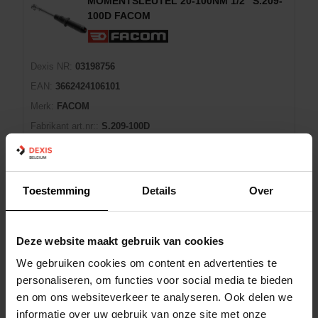
MOMENTSLEUTEL 20-100NM 1/2" S.209-
100D FACOM
Dexis NR:
03198756
EAN:
3662424106101
Merk:
FACOM
Fabrikant art.nr::
S.209-100D
ESD:
Nee
Maat aandrijfprofiel:
1/2"
Max. aandraaimoment:
100 Nm
Toestemming
Details
Over
Met veiligheidskleurcode 1000V:
Niet van toepassing
Deze website maakt gebruik van cookies
Winkelmand
EA
We gebruiken cookies om content en advertenties te
Niet op voorraad
8 dag(en) levertijd
personaliseren, om functies voor social media te bieden
en om ons websiteverkeer te analyseren. Ook delen we
informatie over uw gebruik van onze site met onze