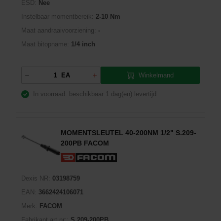
ESD:
Nee
Instelbaar momentbereik:
2-10 Nm
Maat aandraaivoorziening:
-
Maat bitopname:
1/4 inch
Winkelmand
EA
In voorraad: beschikbaar
1 dag(en) levertijd
MOMENTSLEUTEL 40-200NM 1/2" S.209-
200PB FACOM
Dexis NR:
03198759
EAN:
3662424106071
Merk:
FACOM
Fabrikant art.nr::
S.209-200PB