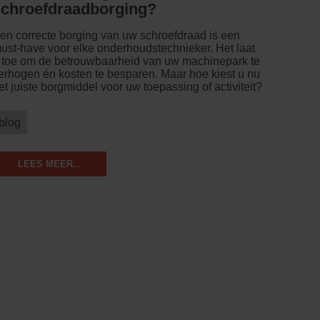
schroefdraadborging?
en correcte borging van uw schroefdraad is een
ust-have voor elke onderhoudstechnieker. Het laat
 toe om de betrouwbaarheid van uw machinepark te
erhogen én kosten te besparen. Maar hoe kiest u nu
et juiste borgmiddel voor uw toepassing of activiteit?
blog
LEES MEER...