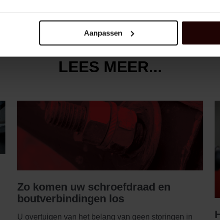
Aanpassen
LEES MEER...
Zo komen uw schroefdraad en
boutverbindingen los
H
U overtuigen van het belang van geen storingen in