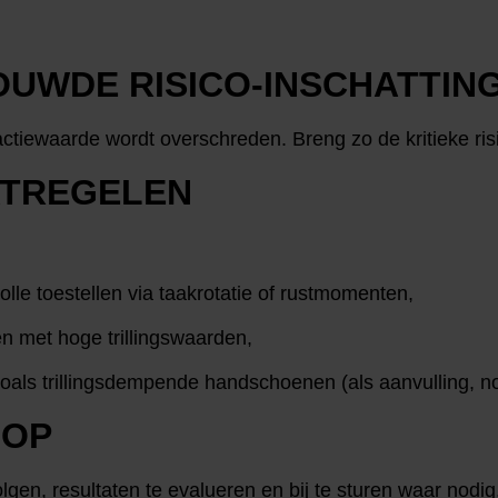
OUWDE RISICO-INSCHATTIN
actiewaarde wordt overschreden. Breng zo de kritieke risi
ATREGELEN
olle toestellen via taakrotatie of rustmomenten,
en met hoge trillingswaarden,
als trillingsdempende handschoenen (als aanvulling, noo
 OP
en, resultaten te evalueren en bij te sturen waar nodig