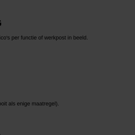
G
co's per functie of werkpost in beeld.
it als enige maatregel).
.