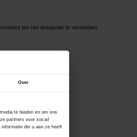
s/meters om het draagvlak te versterken.
is Belgium
Over
 media te bieden en om ons
ze partners voor social
nformatie die u aan ze heeft