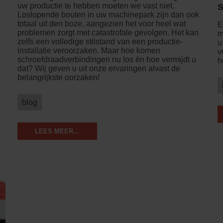
uw productie te hebben moeten we vast niet.
Loslopende bouten in uw machinepark zijn dan ook
totaal uit den boze, aangezien het voor heel wat
E
problemen zorgt met catastrofale gevolgen. Het kan
m
zelfs een volledige stilstand van een productie-
u
installatie veroorzaken. Maar hoe komen
v
schroefdraadverbindingen nu los én hoe vermijdt u
h
dat? Wij geven u uit onze ervaringen alvast de
belangrijkste oorzaken!
blog
LEES MEER...