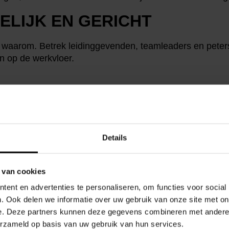
ELIJK EN GERICHT
en waarom. Betrek leidinggevenden, teamleaders en peter
n op de werkvloer.
RC VANBERGEN
ess Manager Power
Tools, Building & Accessories bij
Dex
Details
 van cookies
ent en advertenties te personaliseren, om functies voor social
. Ook delen we informatie over uw gebruik van onze site met on
e. Deze partners kunnen deze gegevens combineren met andere i
erzameld op basis van uw gebruik van hun services.