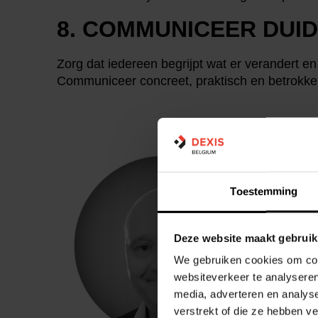
8. COMMUNICEER DUID
Zorg dat iedereen begrijpt wat er verandert 
Communiceer concreet, praktisch en betrokke
MA
Busin
Toestemming
Deze website maakt gebruik
We gebruiken cookies om cont
websiteverkeer te analyseren
media, adverteren en analys
verstrekt of die ze hebben v