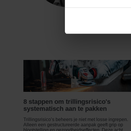
8 stappen om trillingsrisico's
systematisch aan te pakken
Trillingsrisico’s beheers je niet met losse ingrepen.
Alleen een gestructureerde aanpak geeft grip op
blootstelling en gezondheidseffecten. Deze acht