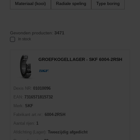
Materiaal (kooi)
Radiale speling
Type boring
Gevonden producten:
3471
In stock
GROEFKOGELLAGER - SKF 6004-2RSH
Dexis NR:
01010096
EAN:
7316571815732
Merk:
SKF
Fabrikant art.nr::
6004-2RSH
Aantal rijen:
1
Afdichting (Lager):
Tweezijdig afgedicht