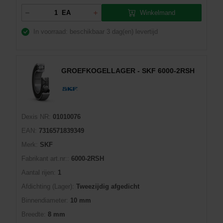
Winkelmand
EA
In voorraad: beschikbaar
3 dag(en) levertijd
GROEFKOGELLAGER - SKF 6000-2RSH
Dexis NR:
01010076
EAN:
7316571839349
Merk:
SKF
Fabrikant art.nr::
6000-2RSH
Aantal rijen:
1
Afdichting (Lager):
Tweezijdig afgedicht
Binnendiameter:
10 mm
Breedte:
8 mm