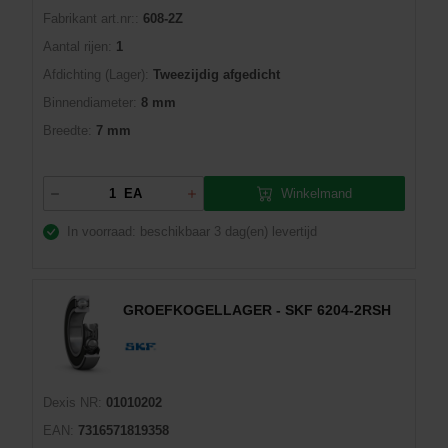
Fabrikant art.nr::
608-2Z
Aantal rijen:
1
Afdichting (Lager):
Tweezijdig afgedicht
Binnendiameter:
8 mm
Breedte:
7 mm
Winkelmand
EA
In voorraad: beschikbaar
3 dag(en) levertijd
GROEFKOGELLAGER - SKF 6204-2RSH
Dexis NR:
01010202
EAN:
7316571819358