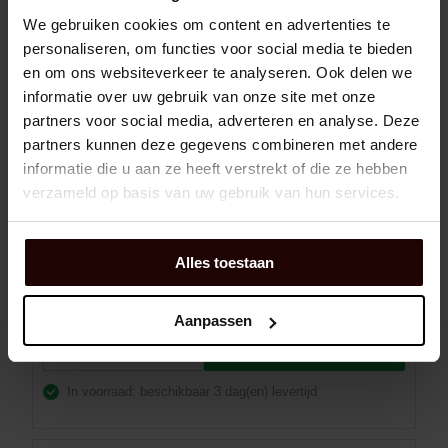
GROEFKOGELLAGER - SKF 6203-2RSH
We gebruiken cookies om content en advertenties te
personaliseren, om functies voor social media te bieden
en om ons websiteverkeer te analyseren. Ook delen we
Dexis NR:
01010197
informatie over uw gebruik van onze site met onze
partners voor social media, adverteren en analyse. Deze
EAN:
7316571855769
partners kunnen deze gegevens combineren met andere
Merk:
SKF
informatie die u aan ze heeft verstrekt of die ze hebben
Fabrikant art.nr::
6203-2RSH
verzameld op basis van uw gebruik van hun services.
Aantal rijen:
1
Afdichting (Lager):
Tweezijdig afgedicht
Alles toestaan
Binnendiameter:
17 mm
Breedte:
12 mm
Aanpassen
Winkelmand
EA
In voorraad: beschikbaar
3 dag(en) levertijd