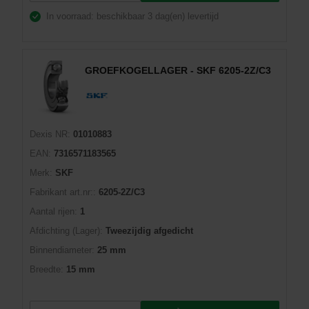
In voorraad: beschikbaar
3 dag(en) levertijd
GROEFKOGELLAGER - SKF 6205-2Z/C3
Dexis NR:
01010883
EAN:
7316571183565
Merk:
SKF
Fabrikant art.nr::
6205-2Z/C3
Aantal rijen:
1
Afdichting (Lager):
Tweezijdig afgedicht
Binnendiameter:
25 mm
Breedte:
15 mm