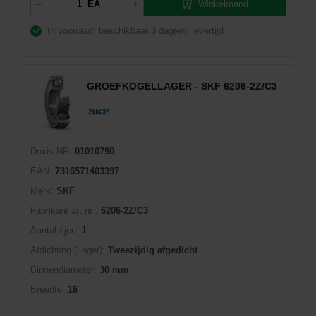
Winkelmand
EA
In voorraad: beschikbaar
3 dag(en) levertijd
GROEFKOGELLAGER - SKF 6206-2Z/C3
Dexis NR:
01010790
EAN:
7316571403397
Merk:
SKF
Fabrikant art.nr::
6206-2Z/C3
Aantal rijen:
1
Afdichting (Lager):
Tweezijdig afgedicht
Binnendiameter:
30 mm
Breedte:
16