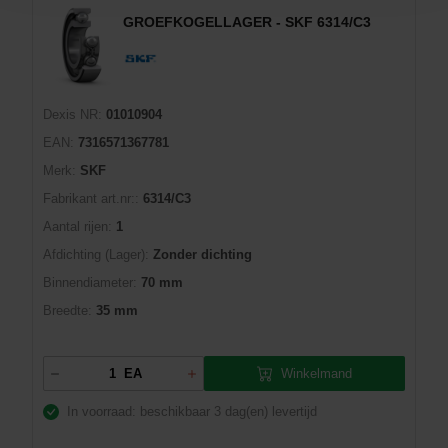
GROEFKOGELLAGER - SKF 6314/C3
Dexis NR:
01010904
EAN:
7316571367781
Merk:
SKF
Fabrikant art.nr::
6314/C3
Aantal rijen:
1
Afdichting (Lager):
Zonder dichting
Binnendiameter:
70 mm
Breedte:
35 mm
Winkelmand
EA
In voorraad: beschikbaar
3 dag(en) levertijd