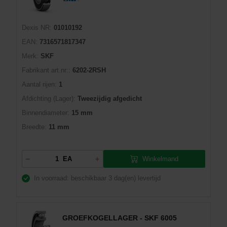
Dexis NR:
01010192
EAN:
7316571817347
Merk:
SKF
Fabrikant art.nr::
6202-2RSH
Aantal rijen:
1
Afdichting (Lager):
Tweezijdig afgedicht
Binnendiameter:
15 mm
Breedte:
11 mm
Winkelmand
EA
In voorraad: beschikbaar
3 dag(en) levertijd
GROEFKOGELLAGER - SKF 6005