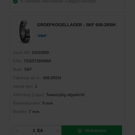
In voorraad: beschikbaar
3 dag(en) levertijd
GROEFKOGELLAGER - SKF 608-2RSH
Dexis NR:
01010009
EAN:
7316571844084
Merk:
SKF
Fabrikant art.nr::
608-2RSH
Aantal rijen:
1
Afdichting (Lager):
Tweezijdig afgedicht
Binnendiameter:
8 mm
Breedte:
7 mm
Winkelmand
EA