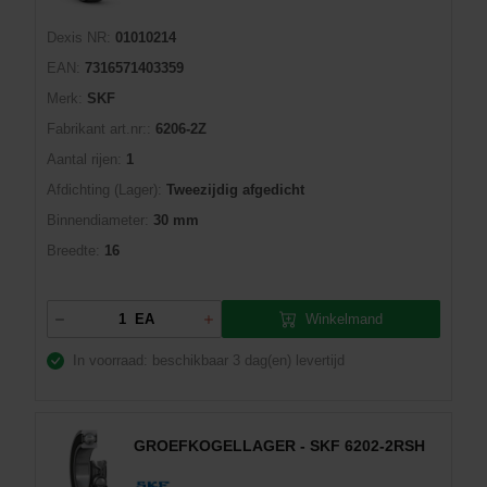
Dexis NR:
01010214
EAN:
7316571403359
Merk:
SKF
Fabrikant art.nr::
6206-2Z
Aantal rijen:
1
Afdichting (Lager):
Tweezijdig afgedicht
Binnendiameter:
30 mm
Breedte:
16
Winkelmand
EA
In voorraad: beschikbaar
3 dag(en) levertijd
GROEFKOGELLAGER - SKF 6202-2RSH