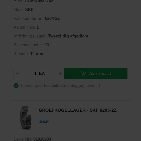
EAN:
7316570484762
Merk:
SKF
Fabrikant art.nr::
6204-2Z
Aantal rijen:
1
Afdichting (Lager):
Tweezijdig afgedicht
Binnendiameter:
20
Breedte:
14 mm
Winkelmand
EA
In voorraad: beschikbaar
3 dag(en) levertijd
GROEFKOGELLAGER - SKF 6205-2Z
Dexis NR:
01010209