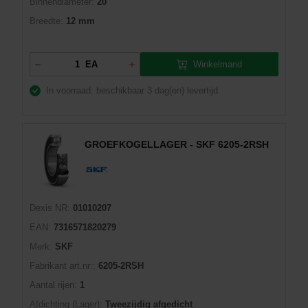
Binnendiameter:
20
Breedte:
12 mm
Winkelmand
EA
In voorraad: beschikbaar
3 dag(en) levertijd
GROEFKOGELLAGER - SKF 6205-2RSH
Dexis NR:
01010207
EAN:
7316571820279
Merk:
SKF
Fabrikant art.nr::
6205-2RSH
Aantal rijen:
1
Afdichting (Lager):
Tweezijdig afgedicht