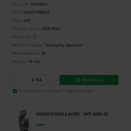
Dexis NR:
01010222
EAN:
7316577066619
Merk:
SKF
Fabrikant art.nr::
6208-2RS1
Aantal rijen:
1
Afdichting (Lager):
Tweezijdig afgedicht
Binnendiameter:
40
Breedte:
18 mm
Winkelmand
EA
In voorraad: beschikbaar
3 dag(en) levertijd
GROEFKOGELLAGER - SKF 6206-2Z