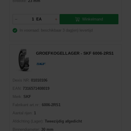
Breedte:
23 mm
Winkelmand
EA
In voorraad: beschikbaar
3 dag(en) levertijd
GROEFKOGELLAGER - SKF 6006-2RS1
Dexis NR:
01010106
EAN:
7316571408019
Merk:
SKF
Fabrikant art.nr::
6006-2RS1
Aantal rijen:
1
Afdichting (Lager):
Tweezijdig afgedicht
Binnendiameter:
30 mm