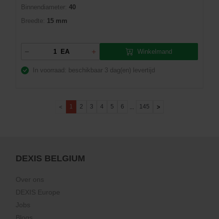
Binnendiameter:
40
Breedte:
15 mm
Winkelmand
EA
In voorraad: beschikbaar
3 dag(en) levertijd
1
2
3
4
5
6
145
...
DEXIS BELGIUM
Over ons
DEXIS Europe
Jobs
Blogs