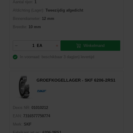
Aantal rijen:
1
Afdichting (Lager):
Tweezijdig afgedicht
Binnendiameter:
12 mm
Breedte:
10 mm
Winkelmand
EA
In voorraad: beschikbaar
3 dag(en) levertijd
GROEFKOGELLAGER - SKF 6206-2RS1
Dexis NR:
01010212
EAN:
7316577758774
Merk:
SKF
Fabrikant art.nr::
6206-2RS1