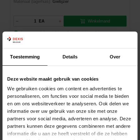
Materiaal (lagerhuis):
Gietijzer
Winkelmand
EA
In voorraad: beschikbaar
3 dag(en) levertijd
Toestemming
Details
Over
LAGERHUIS - SKF SNL 515-612
Deze website maakt gebruik van cookies
Dexis NR:
02825066
We gebruiken cookies om content en advertenties te
EAN:
7316570442380
personaliseren, om functies voor social media te bieden
en om ons websiteverkeer te analyseren. Ook delen we
Merk:
SKF
informatie over uw gebruik van onze site met onze
Fabrikant art.nr::
SNL 515-612
partners voor social media, adverteren en analyse. Deze
Diameter zitting:
130 mm
partners kunnen deze gegevens combineren met andere
Materiaal (lagerhuis):
Gietijzer
informatie die u aan ze heeft verstrekt of die ze hebben