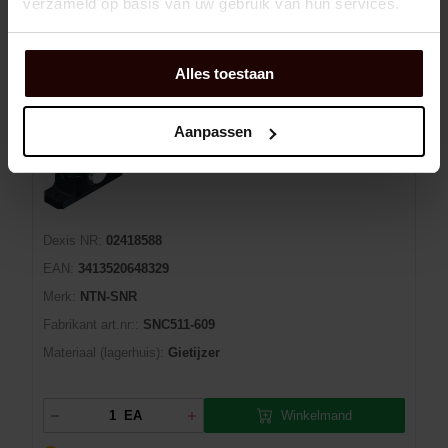
verzameld op basis van uw gebruik van hun services.
Winkelmand
EA
In voorraad: beschikbaar
3 dag(en) levertijd
Alles toestaan
Aanpassen
LAGERHUIS SNC511-609 NTN-SNR
Dexis NR:
02418588
EAN:
3413520648329
Merk:
NTN-SNR
Fabrikant art.nr::
SNC511-609
Materiaal (lagerhuis):
Gietijzer
Winkelmand
EA