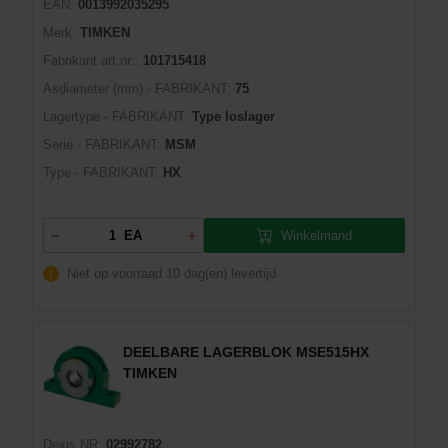
EAN:
0013992035295
Merk:
TIMKEN
Fabrikant art.nr::
101715418
Asdiameter (mm) - FABRIKANT:
75
Lagertype - FABRIKANT:
Type loslager
Serie - FABRIKANT:
MSM
Type - FABRIKANT:
HX
Winkelmand
EA
Niet op voorraad
10 dag(en) levertijd
DEELBARE LAGERBLOK MSE515HX
TIMKEN
Dexis NR:
02992782