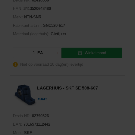
Dexis NR:
02418596
EAN:
3413520648480
Merk:
NTN-SNR
Fabrikant art.nr::
SNC520-617
Materiaal (lagerhuis):
Gietijzer
Winkelmand
EA
Niet op voorraad
10 dag(en) levertijd
LAGERHUIS - SKF SE 508-607
Dexis NR:
02390326
EAN:
7316571112442
Merk:
SKF