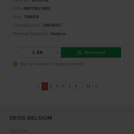
Dexis NR:
02992952
EAN:
0087796174801
Merk:
TIMKEN
Fabrikant art.nr::
190036517
Materiaal (lagerhuis):
Gietijzer
Winkelmand
EA
Niet op voorraad
10 dag(en) levertijd
1
2
3
4
5
6
31
...
DEXIS BELGIUM
Over ons