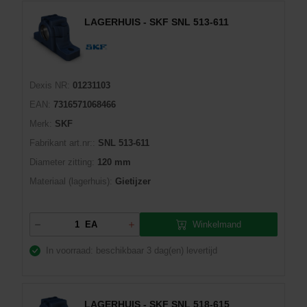
LAGERHUIS - SKF SNL 513-611
Dexis NR:
01231103
EAN:
7316571068466
Merk:
SKF
Fabrikant art.nr::
SNL 513-611
Diameter zitting:
120 mm
Materiaal (lagerhuis):
Gietijzer
Winkelmand
EA
In voorraad: beschikbaar
3 dag(en) levertijd
LAGERHUIS - SKF SNL 518-615