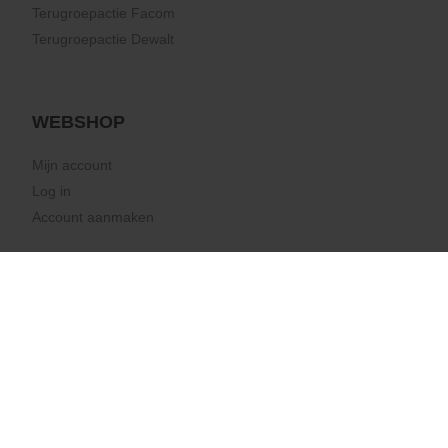
Terugroepactie Facom
Terugroepactie Dewalt
WEBSHOP
Mijn account
Log in
Account aanmaken
CARRIÈRE
Vacatures
LOCATIES