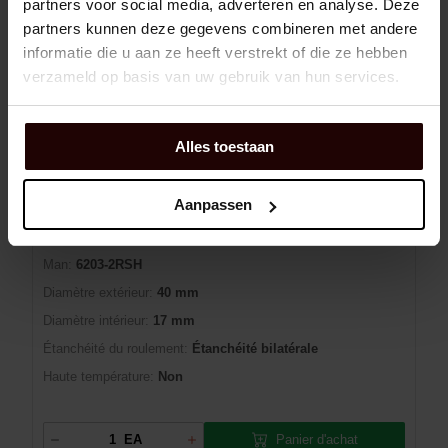
partners voor social media, adverteren en analyse. Deze
En stock : disponible
3 jour(s) de livraison
partners kunnen deze gegevens combineren met andere
informatie die u aan ze heeft verstrekt of die ze hebben
verzameld op basis van uw gebruik van hun services.
RLT.RIGIDE À BILLES 6203-2RSH SKF
Alles toestaan
Dexis NR:
01010197
Aanpassen
EAN:
7316571855769
Marque:
SKF
Man:
6203-2RSH
Diamètre extérieur:
40 mm
Diamètre intérieur:
17 mm
Étanchéité du roulement:
Étanchéité bilatérale
Haute température:
Non
Panier d'achat
EA