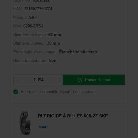
Dexis NR:
01010212
EAN:
7316577758774
Marque:
SKF
Man:
6206-2RS1
Diamètre extérieur:
62 mm
Diamètre intérieur:
30 mm
Étanchéité du roulement:
Étanchéité bilatérale
Haute température:
Non
Panier d'achat
EA
En stock : disponible
3 jour(s) de livraison
RLT.RIGIDE À BILLES 608-2Z SKF