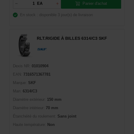
Panier d'achat
EA
En stock : disponible
3 jour(s) de livraison
RLT.RIGIDE À BILLES 6314/C3 SKF
Dexis NR:
01010904
EAN:
7316571367781
Marque:
SKF
Man:
6314/C3
Diamètre extérieur:
150 mm
Diamètre intérieur:
70 mm
Étanchéité du roulement:
Sans joint
Haute température:
Non