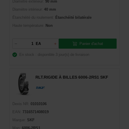
Diamètre extérieur:
90 mm
Diamètre intérieur:
40 mm
Étanchéité du roulement:
Étanchéité bilatérale
Haute température:
Non
Panier d'achat
EA
En stock : disponible
3 jour(s) de livraison
RLT.RIGIDE À BILLES 6006-2RS1 SKF
Dexis NR:
01010106
EAN:
7316571408019
Marque:
SKF
Man:
6006-2RS1