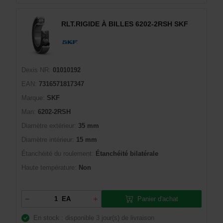
RLT.RIGIDE À BILLES 6202-2RSH SKF
Dexis NR:
01010192
EAN:
7316571817347
Marque:
SKF
Man:
6202-2RSH
Diamètre extérieur:
35 mm
Diamètre intérieur:
15 mm
Étanchéité du roulement:
Étanchéité bilatérale
Haute température:
Non
Panier d'achat
EA
En stock : disponible
3 jour(s) de livraison