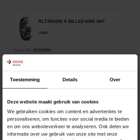
RLT.RIGIDE À BILLES 6005 SKF
Dexis NR:
01010099
EAN:
7316577740137
Marque:
SKF
Man:
6005
Toestemming
Details
Over
Diamètre extérieur:
47 mm
Diamètre intérieur:
25 mm
Deze website maakt gebruik van cookies
Étanchéité du roulement:
Sans joint
We gebruiken cookies om content en advertenties te
Haute température:
Non
personaliseren, om functies voor social media te bieden
en om ons websiteverkeer te analyseren. Ook delen we
Panier d'achat
EA
informatie over uw gebruik van onze site met onze