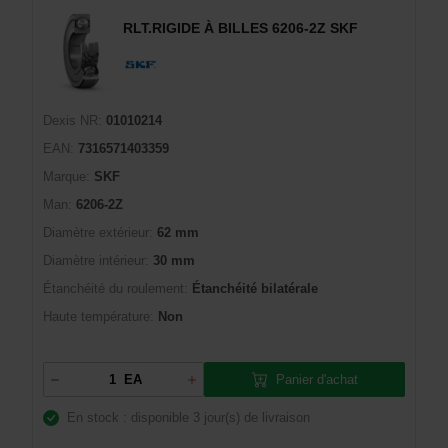
RLT.RIGIDE À BILLES 6206-2Z SKF
Dexis NR:
01010214
EAN:
7316571403359
Marque:
SKF
Man:
6206-2Z
Diamètre extérieur:
62 mm
Diamètre intérieur:
30 mm
Étanchéité du roulement:
Étanchéité bilatérale
Haute température:
Non
Panier d'achat
EA
En stock : disponible
3 jour(s) de livraison