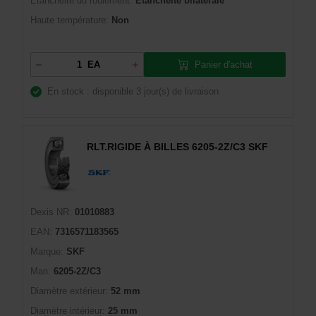
Étanchéité du roulement:
Étanchéité bilatérale
Haute température:
Non
Panier d'achat
EA
En stock : disponible
3 jour(s) de livraison
RLT.RIGIDE À BILLES 6205-2Z/C3 SKF
Dexis NR:
01010883
EAN:
7316571183565
Marque:
SKF
Man:
6205-2Z/C3
Diamètre extérieur:
52 mm
Diamètre intérieur:
25 mm