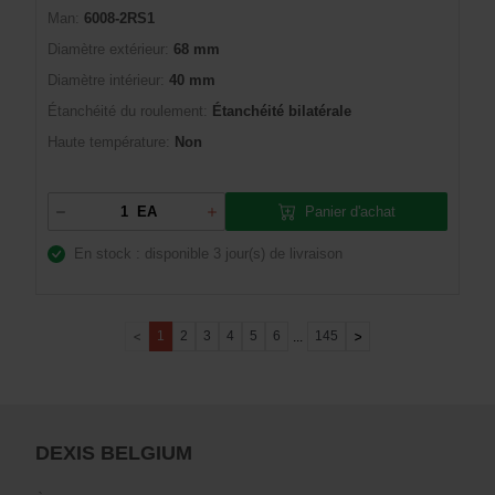
Man:
6008-2RS1
Diamètre extérieur:
68 mm
Diamètre intérieur:
40 mm
Étanchéité du roulement:
Étanchéité bilatérale
Haute température:
Non
Panier d'achat
EA
En stock : disponible
3 jour(s) de livraison
1
2
3
4
5
6
145
...
DEXIS BELGIUM