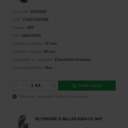
Dexis NR:
01010202
EAN:
7316571819358
Marque:
SKF
Man:
6204-2RSH
Diamètre extérieur:
47 mm
Diamètre intérieur:
20 mm
Étanchéité du roulement:
Étanchéité bilatérale
Haute température:
Non
Panier d'achat
EA
En stock : disponible
3 jour(s) de livraison
RLT.RIGIDE À BILLES 6204-2Z SKF