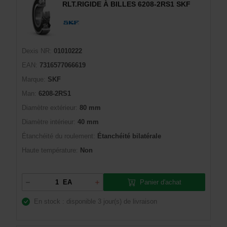
RLT.RIGIDE À BILLES 6208-2RS1 SKF
Dexis NR:
01010222
EAN:
7316577066619
Marque:
SKF
Man:
6208-2RS1
Diamètre extérieur:
80 mm
Diamètre intérieur:
40 mm
Étanchéité du roulement:
Étanchéité bilatérale
Haute température:
Non
Panier d'achat
EA
En stock : disponible
3 jour(s) de livraison