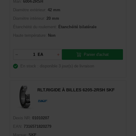
Man:
6004-2RSH
Diamètre extérieur:
42 mm
Diamètre intérieur:
20 mm
Étanchéité du roulement:
Étanchéité bilatérale
Haute température:
Non
Panier d'achat
EA
En stock : disponible
3 jour(s) de livraison
RLT.RIGIDE À BILLES 6205-2RSH SKF
Dexis NR:
01010207
EAN:
7316571820279
Marque:
SKF