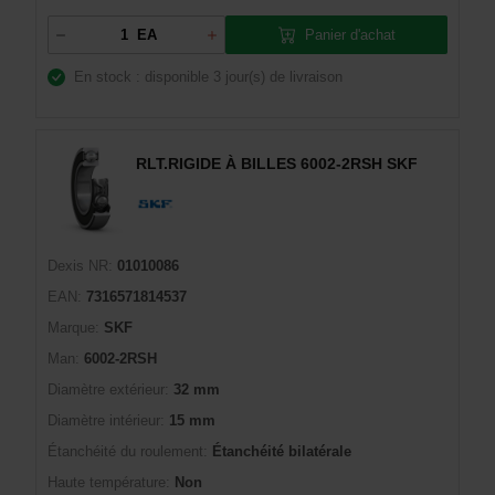
Panier d'achat
EA
En stock : disponible
3 jour(s) de livraison
RLT.RIGIDE À BILLES 6002-2RSH SKF
Dexis NR:
01010086
EAN:
7316571814537
Marque:
SKF
Man:
6002-2RSH
Diamètre extérieur:
32 mm
Diamètre intérieur:
15 mm
Étanchéité du roulement:
Étanchéité bilatérale
Haute température:
Non