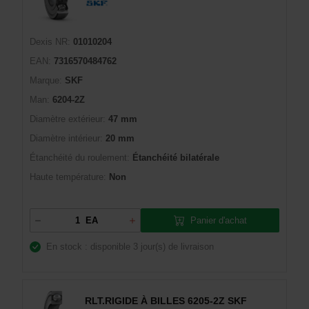
Dexis NR:
01010204
EAN:
7316570484762
Marque:
SKF
Man:
6204-2Z
Diamètre extérieur:
47 mm
Diamètre intérieur:
20 mm
Étanchéité du roulement:
Étanchéité bilatérale
Haute température:
Non
Panier d'achat
EA
En stock : disponible
3 jour(s) de livraison
RLT.RIGIDE À BILLES 6205-2Z SKF