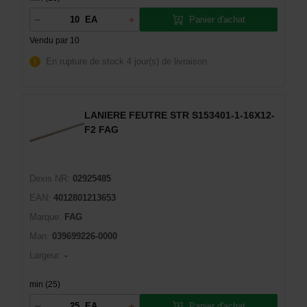
Panier d'achat
EA
Vendu par 10
En rupture de stock
4 jour(s) de livraison
LANIERE FEUTRE STR S153401-1-16X12-
F2 FAG
Dexis NR:
02925485
EAN:
4012801213653
Marque:
FAG
Man:
039699226-0000
Largeur:
-
min (25)
Panier d'achat
EA