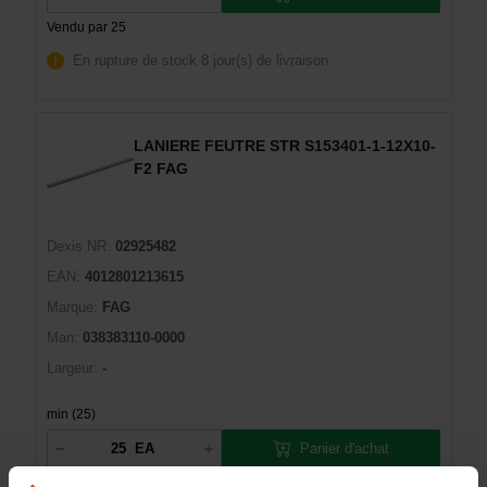
Vendu par 25
En rupture de stock
8 jour(s) de livraison
LANIERE FEUTRE STR S153401-1-12X10-
F2 FAG
Dexis NR:
02925482
EAN:
4012801213615
Marque:
FAG
Man:
038383110-0000
Largeur:
-
min (25)
Panier d'achat
EA
Vendu par 25