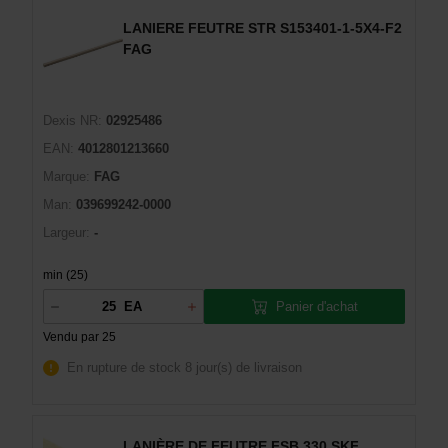
LANIERE FEUTRE STR S153401-1-5X4-F2
FAG
Dexis NR:
02925486
EAN:
4012801213660
Marque:
FAG
Man:
039699242-0000
Largeur:
-
min (25)
Panier d'achat
EA
Vendu par 25
En rupture de stock
8 jour(s) de livraison
LANIÈRE DE FEUTRE FSB 330 SKF