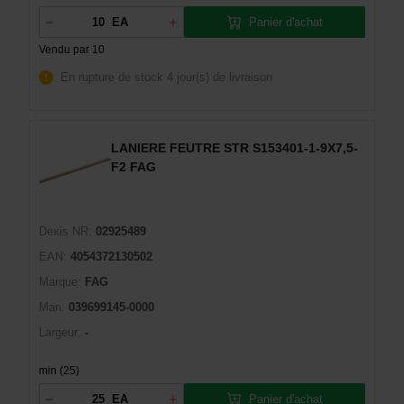
Panier d'achat
EA
Vendu par 10
En rupture de stock
4 jour(s) de livraison
LANIERE FEUTRE STR S153401-1-9X7,5-
F2 FAG
Dexis NR:
02925489
EAN:
4054372130502
Marque:
FAG
Man:
039699145-0000
Largeur:
-
min (25)
Panier d'achat
EA