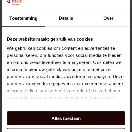
En rupture de stock
8 jour(s) de livraison
Toestemming
Details
Over
LANIERE FEUTRE STR S153401-1-14X11-
F2 FAG
Deze website maakt gebruik van cookies
We gebruiken cookies om content en advertenties te
personaliseren, om functies voor social media te bieden
Dexis NR:
02925484
en om ons websiteverkeer te analyseren. Ook delen we
EAN:
4012801213646
informatie over uw gebruik van onze site met onze
Marque:
FAG
partners voor social media, adverteren en analyse. Deze
Man:
038383128-0000
partners kunnen deze gegevens combineren met andere
informatie die u aan ze heeft verstrekt of die ze hebben
Largeur:
-
verzameld op basis van uw gebruik van hun services.
min (25)
Panier d'achat
EA
Alles toestaan
Vendu par 25
En rupture de stock
8 jour(s) de livraison