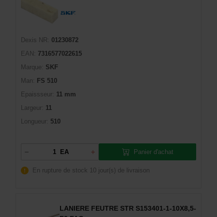
Dexis NR:
01230872
EAN:
7316577022615
Marque:
SKF
Man:
FS 510
Epaissseur:
11 mm
Largeur:
11
Longueur:
510
Panier d'achat
EA
En rupture de stock
10 jour(s) de livraison
LANIERE FEUTRE STR S153401-1-10X8,5-