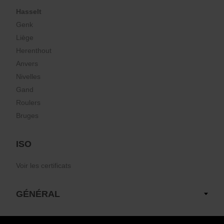
Hasselt
Genk
Liège
Herenthout
Anvers
Nivelles
Gand
Roulers
Bruges
ISO
Voir les certificats
GÉNÉRAL