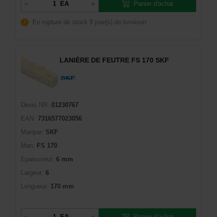
Panier d'achat
EA
En rupture de stock
8 jour(s) de livraison
LANIÈRE DE FEUTRE FS 170 SKF
Dexis NR:
01230767
EAN:
7316577023056
Marque:
SKF
Man:
FS 170
Epaissseur:
6 mm
Largeur:
6
Longueur:
170 mm
Panier d'achat
EA