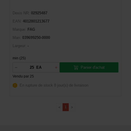
Dexis NR:
02925487
EAN:
4012801213677
Marque:
FAG
Man:
039699250-0000
Largeur:
-
min (25)
Panier d'achat
EA
Vendu par 25
En rupture de stock
8 jour(s) de livraison
1