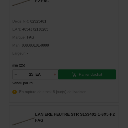
F2 FAG
Dexis NR:
02925481
EAN:
4054372130205
Marque:
FAG
Man:
038383101-0000
Largeur:
-
min (25)
Panier d'achat
EA
Vendu par 25
En rupture de stock
8 jour(s) de livraison
LANIERE FEUTRE STR S153401-1-6X5-F2
FAG