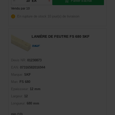
Panier d'achat
EA
Vendu par 10
En rupture de stock
10 jour(s) de livraison
LANIÈRE DE FEUTRE FS 680 SKF
Dexis NR:
01230873
EAN:
07316582016944
Marque:
SKF
Man:
FS 680
Epaissseur:
12 mm
Largeur:
12
Longueur:
680 mm
min (10)