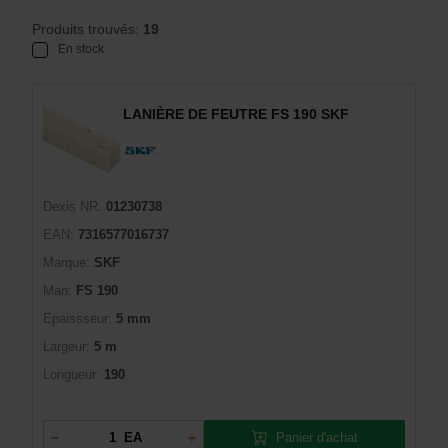
Produits trouvés:
19
En stock
LANIÈRE DE FEUTRE FS 190 SKF
Dexis NR:
01230738
EAN:
7316577016737
Marque:
SKF
Man:
FS 190
Epaissseur:
5 mm
Largeur:
5 m
Longueur:
190
Panier d'achat
EA