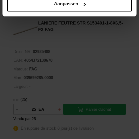
Aanpassen
LANIERE FEUTRE STR S153401-1-8X6,5-
F2 FAG
Dexis NR:
02925488
EAN:
4054372130670
Marque:
FAG
Man:
039699285-0000
Largeur:
-
min (25)
Panier d'achat
EA
Vendu par 25
En rupture de stock
8 jour(s) de livraison