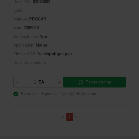
Dexis NR:
03078803
EAN:
-
Marque:
PROCAR
Man:
2385045
Antibactérien:
Non
Application:
Mains
Classe ADR:
Ne s'applique pas
Densité relative:
1
Panier d'achat
EA
En stock : disponible
1 jour(s) de livraison
1