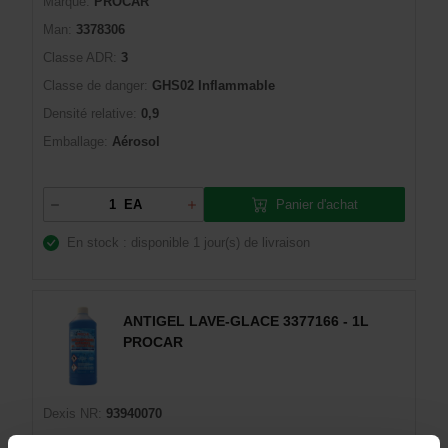
Marque:
PROCAR
Man:
3378306
Classe ADR:
3
Classe de danger:
GHS02 Inflammable
Densité relative:
0,9
Emballage:
Aérosol
Panier d'achat
EA
En stock : disponible
1 jour(s) de livraison
ANTIGEL LAVE-GLACE 3377166 - 1L
PROCAR
Dexis NR:
93940070
EAN:
8712968000764