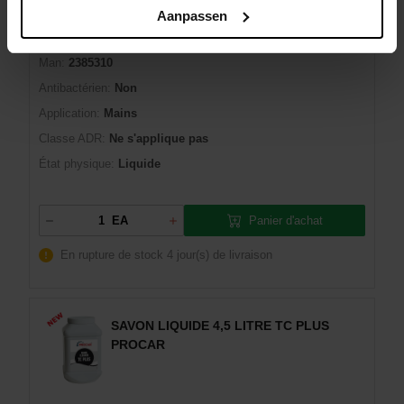
EAN:
8712968008234
Aanpassen
Marque:
PROCAR
Man:
2385310
Antibactérien:
Non
Application:
Mains
Classe ADR:
Ne s'applique pas
État physique:
Liquide
Panier d'achat
EA
En rupture de stock
4 jour(s) de livraison
SAVON LIQUIDE 4,5 LITRE TC PLUS
PROCAR