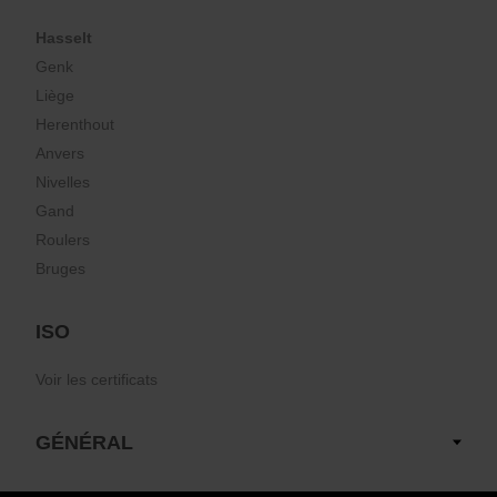
Hasselt
Genk
Liège
Herenthout
Anvers
Nivelles
Gand
Roulers
Bruges
ISO
Voir les certificats
GÉNÉRAL