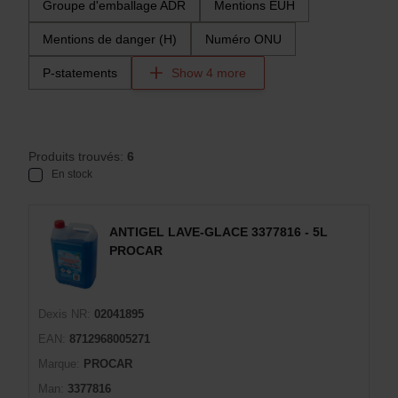
Groupe d'emballage ADR
Mentions EUH
Mentions de danger (H)
Numéro ONU
P-statements
Show 4 more
Produits trouvés:
6
En stock
ANTIGEL LAVE-GLACE 3377816 - 5L
PROCAR
Dexis NR:
02041895
EAN:
8712968005271
Marque:
PROCAR
Man:
3377816