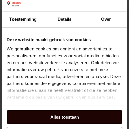
Marque:
PROCAR
Man:
3377166
Toestemming
Details
Over
Classe ADR:
3
Classe de danger:
GHS02 Inflammable
Classe de danger:
GHS07 Nocif ou irritant
Deze website maakt gebruik van cookies
Densité relative:
0,889
We gebruiken cookies om content en advertenties te
personaliseren, om functies voor social media te bieden
en om ons websiteverkeer te analyseren. Ook delen we
Panier d'achat
EA
informatie over uw gebruik van onze site met onze
En stock : disponible
1 jour(s) de livraison
partners voor social media, adverteren en analyse. Deze
partners kunnen deze gegevens combineren met andere
informatie die u aan ze heeft verstrekt of die ze hebben
verzameld op basis van uw gebruik van hun services.
SAVON LIQUIDE 10 LITRE TC PLUS
PROCAR
Alles toestaan
Dexis NR:
93030002