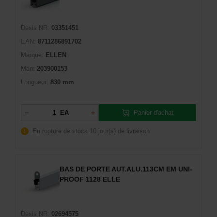
Dexis NR:
03351451
EAN:
8711286891702
Marque:
ELLEN
Man:
203900153
Longueur:
830 mm
Panier d'achat
EA
En rupture de stock
10 jour(s) de livraison
BAS DE PORTE AUT.ALU.113CM EM UNI-
PROOF 1128 ELLE
Dexis NR:
02694575