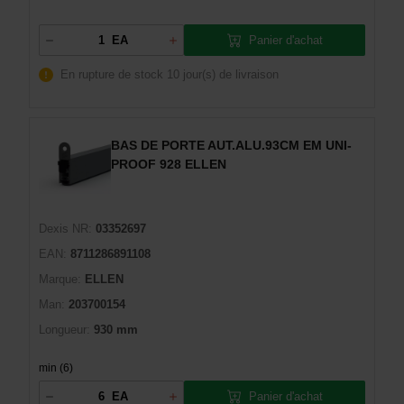
Panier d'achat
EA
En rupture de stock
10 jour(s) de livraison
BAS DE PORTE AUT.ALU.93CM EM UNI-
PROOF 928 ELLEN
Dexis NR:
03352697
EAN:
8711286891108
Marque:
ELLEN
Man:
203700154
Longueur:
930 mm
min (6)
Panier d'achat
EA