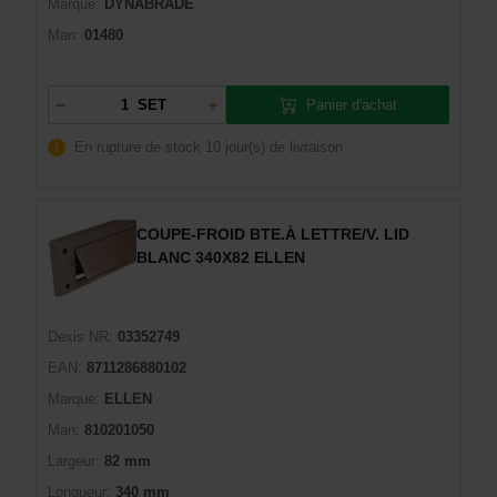
Marque:
DYNABRADE
Man:
01480
Panier d'achat
SET
En rupture de stock
10 jour(s) de livraison
COUPE-FROID BTE.À LETTRE/V. LID
BLANC 340X82 ELLEN
Dexis NR:
03352749
EAN:
8711286880102
Marque:
ELLEN
Man:
810201050
Largeur:
82 mm
Longueur:
340 mm