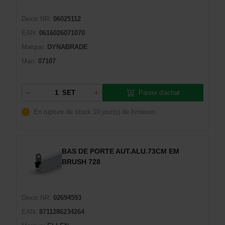
Dexis NR:
06025112
EAN:
0616026071070
Marque:
DYNABRADE
Man:
07107
Panier d'achat
SET
En rupture de stock
10 jour(s) de livraison
BAS DE PORTE AUT.ALU.73CM EM
BRUSH 728
Dexis NR:
02694593
EAN:
8711286234264