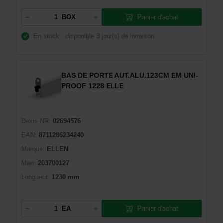
Panier d'achat
BOX
En stock : disponible
3 jour(s) de livraison
BAS DE PORTE AUT.ALU.123CM EM UNI-
PROOF 1228 ELLE
Dexis NR:
02694576
EAN:
8711286234240
Marque:
ELLEN
Man:
203700127
Longueur:
1230 mm
Panier d'achat
EA