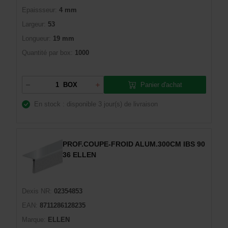
Epaissseur:
4 mm
Largeur:
53
Longueur:
19 mm
Quantité par box:
1000
Panier d'achat
BOX
En stock : disponible
3 jour(s) de livraison
PROF.COUPE-FROID ALUM.300CM IBS 90
36 ELLEN
Dexis NR:
02354853
EAN:
8711286128235
Marque:
ELLEN