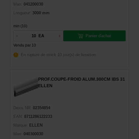
Man:
041200030
Longueur:
3000 mm
min (10)
Panier d'achat
EA
Vendu par 10
En rupture de stock
10 jour(s) de livraison
PROF.COUPE-FROID ALUM.300CM IBS 31
ELLEN
Dexis NR:
02354854
EAN:
8711286122233
Marque:
ELLEN
Man:
040300030