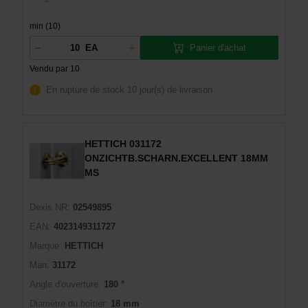
min (10)
Panier d'achat
EA
Vendu par 10
En rupture de stock
10 jour(s) de livraison
HETTICH 031172
ONZICHTB.SCHARN.EXCELLENT 18MM
MS
Dexis NR:
02549895
EAN:
4023149311727
Marque:
HETTICH
Man:
31172
Angle d'ouverture:
180 °
Diamètre du boîtier:
18 mm