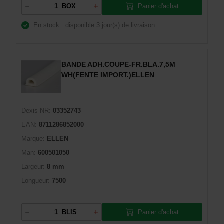
Panier d'achat
BOX
En stock : disponible
3 jour(s) de livraison
BANDE ADH.COUPE-FR.BLA.7,5M
WH(FENTE IMPORT.)ELLEN
Dexis NR:
03352743
EAN:
8711286852000
Marque:
ELLEN
Man:
600501050
Largeur:
8 mm
Longueur:
7500
Panier d'achat
BLIS