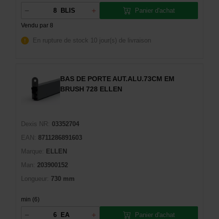
Panier d'achat
BLIS
Vendu par 8
En rupture de stock
10 jour(s) de livraison
BAS DE PORTE AUT.ALU.73CM EM
BRUSH 728 ELLEN
Dexis NR:
03352704
EAN:
8711286891603
Marque:
ELLEN
Man:
203900152
Longueur:
730 mm
min (6)
Panier d'achat
EA