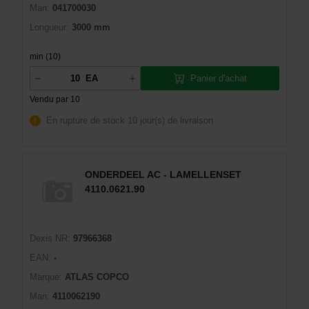
Man:
041700030
Longueur:
3000 mm
min (10)
Panier d'achat
EA
Vendu par 10
En rupture de stock
10 jour(s) de livraison
ONDERDEEL AC - LAMELLENSET
4110.0621.90
Dexis NR:
97966368
EAN:
-
Marque:
ATLAS COPCO
Man:
4110062190