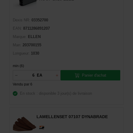
Dexis NR:
03352700
EAN:
8711286891207
Marque:
ELLEN
Man:
203700155
Longueur:
1030
min (6)
Panier d'achat
EA
Vendu par 6
En stock : disponible
3 jour(s) de livraison
LAMELLENSET 07107 DYNABRADE