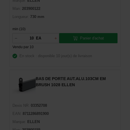
Marque:
ELLEN
Man:
203900122
Longueur:
730 mm
min (10)
Panier d'achat
EA
Vendu par 10
En stock : disponible
10 jour(s) de livraison
BAS DE PORTE AUT.ALU.103CM EM
BRUSH 1028 ELLEN
Dexis NR:
03352708
EAN:
8711286891900
Marque:
ELLEN
Man:
203900155