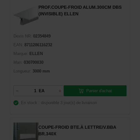
PROF.COUPE-FROID ALUM.300CM DBS
(INVISIBLE) ELLEN
Dexis NR:
02354849
EAN:
8711286116232
Marque:
ELLEN
Man:
030700030
Longueur:
3000 mm
Panier d'achat
EA
En stock : disponible
3 jour(s) de livraison
COUPE-FROID BTE.À LETTRE/V.BBA
BR.340X