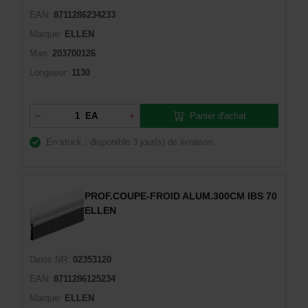
EAN:
8711286234233
Marque:
ELLEN
Man:
203700126
Longueur:
1130
Panier d'achat
EA
En stock : disponible
3 jour(s) de livraison
PROF.COUPE-FROID ALUM.300CM IBS 70
ELLEN
Dexis NR:
02353120
EAN:
8711286125234
Marque:
ELLEN