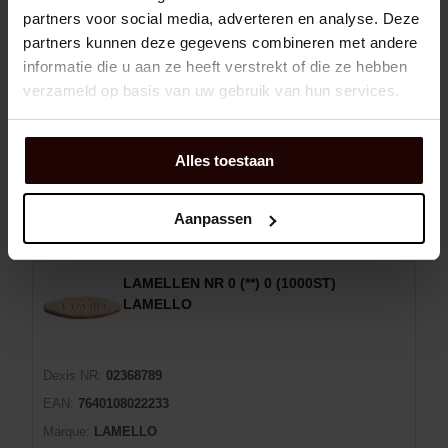
partners voor social media, adverteren en analyse. Deze
Dexis NR:
06025079
partners kunnen deze gegevens combineren met andere
EAN:
0616026011854
informatie die u aan ze heeft verstrekt of die ze hebben
Marque:
DYNABRADE
verzameld op basis van uw gebruik van hun services.
Man:
01185
Alles toestaan
Panier d'achat
SET
En rupture de stock
10 jour(s) de livraison
Aanpassen
LAMELLEN NR 0 (**) 0 (1000ST)
LAMELLO
Dexis NR:
02368789
EAN:
7640108022233
Marque:
LAMELLO