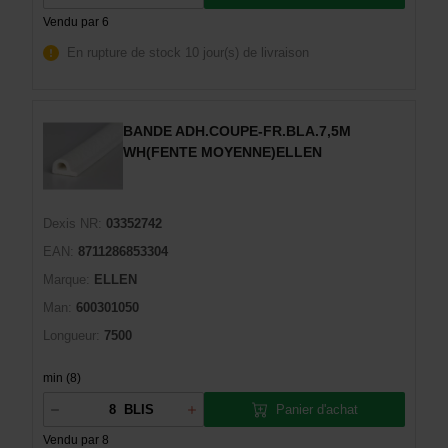
Vendu par 6
En rupture de stock
10 jour(s) de livraison
BANDE ADH.COUPE-FR.BLA.7,5M
WH(FENTE MOYENNE)ELLEN
Dexis NR:
03352742
EAN:
8711286853304
Marque:
ELLEN
Man:
600301050
Longueur:
7500
min (8)
Panier d'achat
BLIS
Vendu par 8