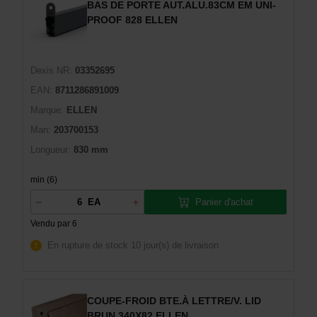
BAS DE PORTE AUT.ALU.83CM EM UNI-
PROOF 828 ELLEN
Dexis NR:
03352695
EAN:
8711286891009
Marque:
ELLEN
Man:
203700153
Longueur:
830 mm
min (6)
Panier d'achat
EA
Vendu par 6
En rupture de stock
10 jour(s) de livraison
COUPE-FROID BTE.À LETTRE/V. LID
BRUN 340X82 ELLEN