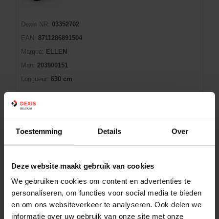
Dexis NR:
03352702
EAN:
8711286891504
Marque:
ELLEN
Man:
203900151
Longueur:
630 cm
min (6)
Panier d'achat
EA
Vendu par 6
Toestemming
Details
Over
En rupture de stock
10 jour(s) de livraison
Deze website maakt gebruik van cookies
We gebruiken cookies om content en advertenties te
LAMELLENSET 01185 DYNABRADE
personaliseren, om functies voor social media te bieden
en om ons websiteverkeer te analyseren. Ook delen we
informatie over uw gebruik van onze site met onze