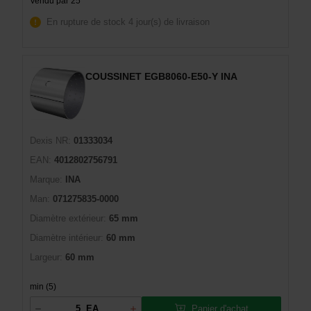
Vendu par 25
En rupture de stock
4 jour(s) de livraison
COUSSINET EGB8060-E50-Y INA
Dexis NR:
01333034
EAN:
4012802756791
Marque:
INA
Man:
071275835-0000
Diamètre extérieur:
65 mm
Diamètre intérieur:
60 mm
Largeur:
60 mm
min (5)
Panier d'achat
EA