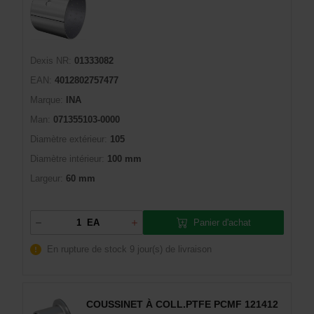
Dexis NR:
01333082
EAN:
4012802757477
Marque:
INA
Man:
071355103-0000
Diamètre extérieur:
105
Diamètre intérieur:
100 mm
Largeur:
60 mm
Panier d'achat
EA
En rupture de stock
9 jour(s) de livraison
COUSSINET À COLL.PTFE PCMF 121412