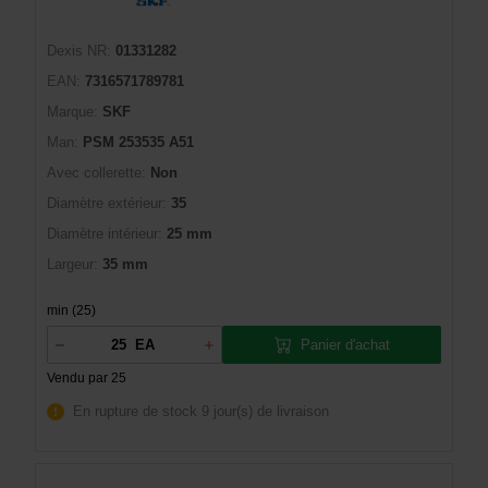
Dexis NR:
01331282
EAN:
7316571789781
Marque:
SKF
Man:
PSM 253535 A51
Avec collerette:
Non
Diamètre extérieur:
35
Diamètre intérieur:
25 mm
Largeur:
35 mm
min (25)
Panier d'achat
EA
Vendu par 25
En rupture de stock
9 jour(s) de livraison