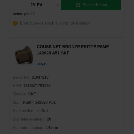
Panier d'achat
EA
Vendu par 25
En rupture de stock
9 jour(s) de livraison
COUSSINET BRONZE FRITTÉ PSMF
142020 A51 SKF
Dexis NR:
01047210
EAN:
7316571791098
Marque:
SKF
Man:
PSMF 142020 A51
Avec collerette:
Oui
Diamètre extérieur:
20
Diamètre intérieur:
14 mm