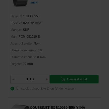
Dexis NR:
01330559
EAN:
7316571851488
Marque:
SKF
Man:
PCM 081010 E
Avec collerette:
Non
Diamètre extérieur:
10
Diamètre intérieur:
8 mm
Largeur:
10 mm
Panier d'achat
EA
En stock : disponible
2 jour(s) de livraison
COUSSINET EGB10060-E50-Y INA