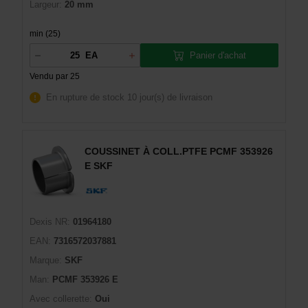
Largeur:
20 mm
min (25)
Panier d'achat
EA
Vendu par 25
En rupture de stock
10 jour(s) de livraison
COUSSINET À COLL.PTFE PCMF 353926
E SKF
Dexis NR:
01964180
EAN:
7316572037881
Marque:
SKF
Man:
PCMF 353926 E
Avec collerette:
Oui