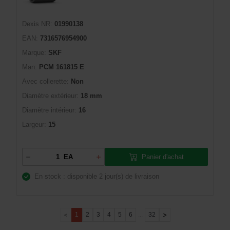
Dexis NR:
01990138
EAN:
7316576954900
Marque:
SKF
Man:
PCM 161815 E
Avec collerette:
Non
Diamètre extérieur:
18 mm
Diamètre intérieur:
16
Largeur:
15
Panier d'achat
EA
En stock : disponible
2 jour(s) de livraison
1
2
3
4
5
6
32
...