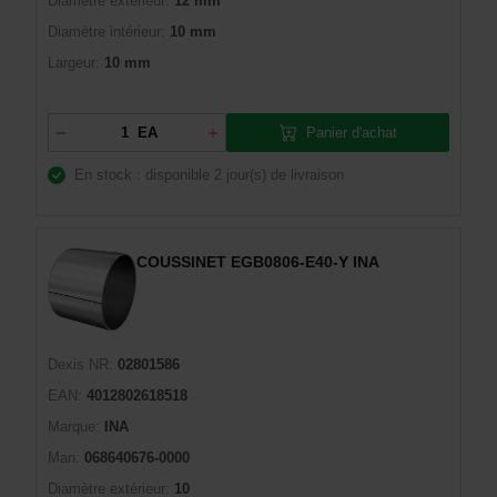
Diamètre extérieur:
12 mm
Diamètre intérieur:
10 mm
Largeur:
10 mm
Panier d'achat
EA
En stock : disponible
2 jour(s) de livraison
COUSSINET EGB0806-E40-Y INA
Dexis NR:
02801586
EAN:
4012802618518
Marque:
INA
Man:
068640676-0000
Diamètre extérieur:
10