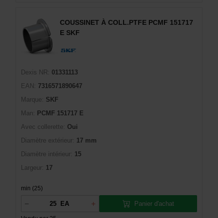
COUSSINET À COLL.PTFE PCMF 151717
E SKF
Dexis NR:
01331113
EAN:
7316571890647
Marque:
SKF
Man:
PCMF 151717 E
Avec collerette:
Oui
Diamètre extérieur:
17 mm
Diamètre intérieur:
15
Largeur:
17
min (25)
Panier d'achat
EA