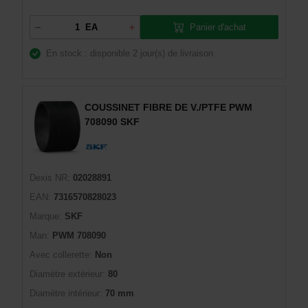
Panier d'achat
EA
En stock : disponible
2 jour(s) de livraison
COUSSINET FIBRE DE V./PTFE PWM
708090 SKF
Dexis NR:
02028891
EAN:
7316570828023
Marque:
SKF
Man:
PWM 708090
Avec collerette:
Non
Diamètre extérieur:
80
Diamètre intérieur:
70 mm