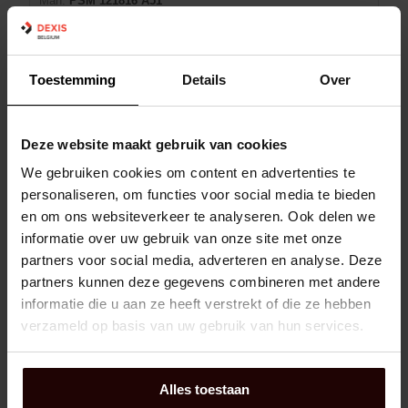
Man:
PSM 121816 A51
Avec collerette:
Non
Diamètre extérieur:
18 mm
Diamètre intérieur:
12 mm
Toestemming
Details
Over
Largeur:
16
min (25)
Deze website maakt gebruik van cookies
Panier d'achat
EA
We gebruiken cookies om content en advertenties te
personaliseren, om functies voor social media te bieden
Vendu par 25
en om ons websiteverkeer te analyseren. Ook delen we
En rupture de stock
6 jour(s) de livraison
informatie over uw gebruik van onze site met onze
partners voor social media, adverteren en analyse. Deze
partners kunnen deze gegevens combineren met andere
RONDELLE DE BUTEE PTFE PCMW
informatie die u aan ze heeft verstrekt of die ze hebben
325401.5 M SKF
verzameld op basis van uw gebruik van hun services.
Alles toestaan
Dexis NR:
01332243