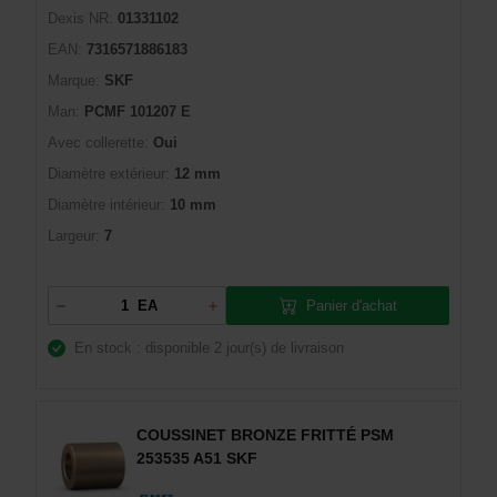
Dexis NR:
01331102
EAN:
7316571886183
Marque:
SKF
Man:
PCMF 101207 E
Avec collerette:
Oui
Diamètre extérieur:
12 mm
Diamètre intérieur:
10 mm
Largeur:
7
Panier d'achat
EA
En stock : disponible
2 jour(s) de livraison
COUSSINET BRONZE FRITTÉ PSM
253535 A51 SKF