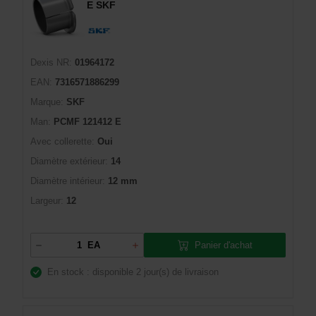
E SKF
Dexis NR:
01964172
EAN:
7316571886299
Marque:
SKF
Man:
PCMF 121412 E
Avec collerette:
Oui
Diamètre extérieur:
14
Diamètre intérieur:
12 mm
Largeur:
12
Panier d'achat
EA
En stock : disponible
2 jour(s) de livraison