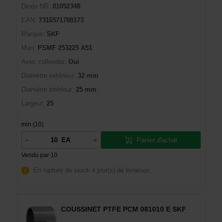
Dexis NR:
01052348
EAN:
7316571788173
Marque:
SKF
Man:
PSMF 253225 A51
Avec collerette:
Oui
Diamètre extérieur:
32 mm
Diamètre intérieur:
25 mm
Largeur:
25
min (10)
Panier d'achat
EA
Vendu par 10
En rupture de stock
4 jour(s) de livraison
COUSSINET PTFE PCM 081010 E SKF