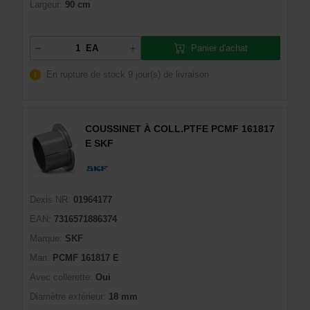
Largeur:
90 cm
Panier d'achat
EA
En rupture de stock
9 jour(s) de livraison
COUSSINET À COLL.PTFE PCMF 161817
E SKF
Dexis NR:
01964177
EAN:
7316571886374
Marque:
SKF
Man:
PCMF 161817 E
Avec collerette:
Oui
Diamètre extérieur:
18 mm