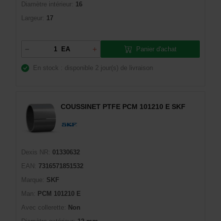
Diamètre intérieur:
16
Largeur:
17
Panier d'achat
EA
En stock : disponible
2 jour(s) de livraison
COUSSINET PTFE PCM 101210 E SKF
Dexis NR:
01330632
EAN:
7316571851532
Marque:
SKF
Man:
PCM 101210 E
Avec collerette:
Non