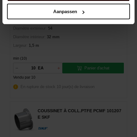
EAN:
7316571378893
Marque:
SKF
Aanpassen
Man:
PCMW 325401.5 M
Diamètre extérieur:
54
Diamètre intérieur:
32 mm
Largeur:
1,5 m
min (10)
Panier d'achat
EA
Vendu par 10
En rupture de stock
10 jour(s) de livraison
COUSSINET À COLL.PTFE PCMF 101207
E SKF