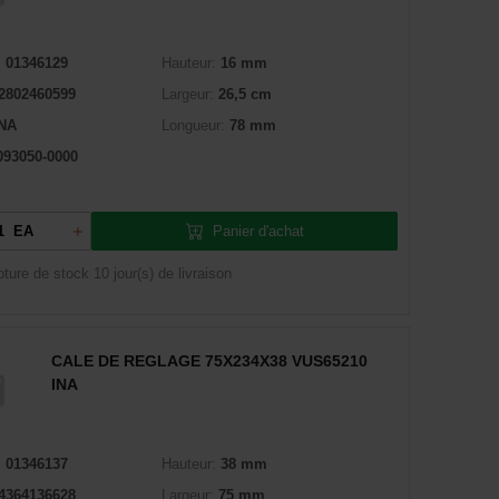
:
01346129
Hauteur:
16 mm
2802460599
Largeur:
26,5 cm
INA
Longueur:
78 mm
093050-0000
Panier d'achat
EA
pture de stock
10 jour(s) de livraison
CALE DE REGLAGE 75X234X38 VUS65210
INA
:
01346137
Hauteur:
38 mm
4364136628
Largeur:
75 mm