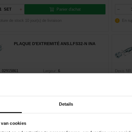
Panier d'achat
SET
pture de stock
10 jour(s) de livraison
En ru
PLAQUE D'EXTREMITÉ ANS.LFS32-N INA
:
02915861
Largeur:
6
Dexis NR
4372045202
Série - FABRIQUANT:
ANS
EAN:
401
INA
Marque:
362334-0000
Man:
000
Details
Panier d'achat
EA
 van cookies
pture de stock
10 jour(s) de livraison
En ru