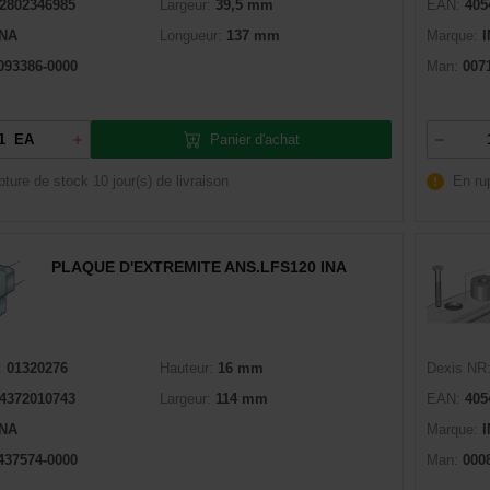
2802346985
Largeur:
39,5 mm
EAN:
405
INA
Longueur:
137 mm
Marque:
093386-0000
Man:
007
Panier d'achat
EA
pture de stock
10 jour(s) de livraison
En ru
PLAQUE D'EXTREMITE ANS.LFS120 INA
:
01320276
Hauteur:
16 mm
Dexis NR
4372010743
Largeur:
114 mm
EAN:
405
INA
Marque:
437574-0000
Man:
000