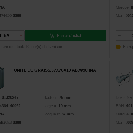
INA
Marque:
476650-0000
Man:
001
Panier d'achat
EA
pture de stock
10 jour(s) de livraison
En ru
UNITE DE GRAISS.37X76X10 AB.W50 INA
:
01320247
Hauteur:
76 mm
Dexis NR
4364140052
Largeur:
10 mm
EAN:
401
INA
Longueur:
37 mm
Marque:
683083-0000
Man:
002