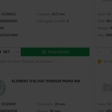
:
01320212
Longueur:
20,5 mm
Dexis NR
2802054583
Taille (galet à profil):
5
EAN:
401
INA
Marque:
163164-0000
Man:
000
Panier d'achat
SET
pture de stock
10 jour(s) de livraison
En ru
ELEMENT D'ALIGN.75X58X20 PAH52 INA
:
01320269
Epaissseur:
20 mm
Dexis NR
2802062038
Hauteur:
58 mm
EAN:
405