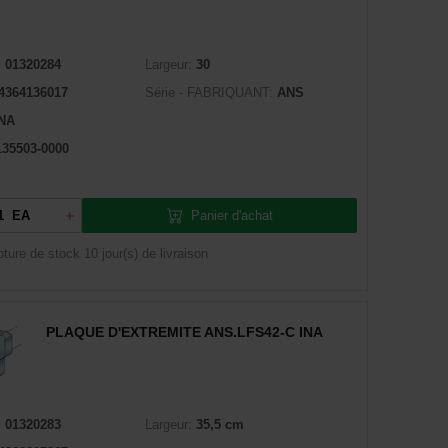
:
01320284
Largeur:
30
4364136017
Série - FABRIQUANT:
ANS
INA
135503-0000
Panier d'achat
EA
pture de stock
10 jour(s) de livraison
PLAQUE D'EXTREMITE ANS.LFS42-C INA
:
01320283
Largeur:
35,5 cm