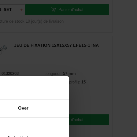
Panier d'achat
SET
pture de stock
10 jour(s) de livraison
JEU DE FIXATION 12X15X57 LFE15-1 INA
:
01320203
Longueur:
57 mm
2802451771
Taille (galet à profil):
15
INA
602604-0000
Over
Panier d'achat
SET
pture de stock
10 jour(s) de livraison