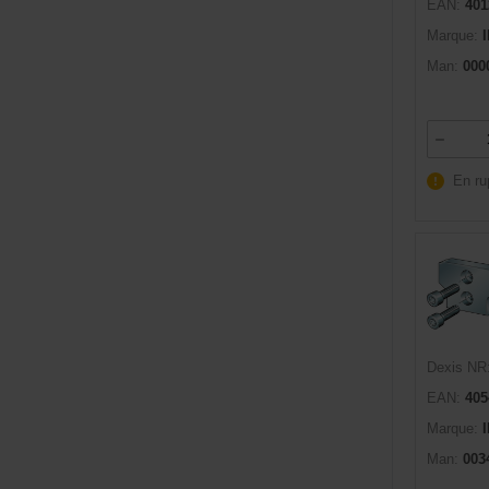
EAN:
401
Marque:
Man:
000
En ru
Dexis NR
EAN:
405
Marque:
Man:
003