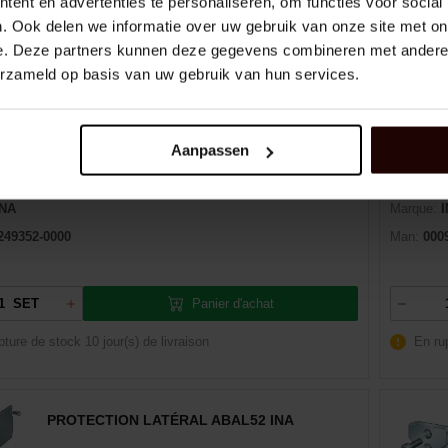
ent en advertenties te personaliseren, om functies voor social
. Ook delen we informatie over uw gebruik van onze site met on
e. Deze partners kunnen deze gegevens combineren met andere i
JEU DE FIXATION 12X45X50 LFZ12X45-A1
erzameld op basis van uw gebruik van hun services.
INA
Aanpassen
:
01320220
Longueur:
50 mm
Dexis NR
2802055603
Taille (galet à profil):
12
EAN:
405
INA
Marque:
249352-0000
Man:
000
Panier d'achat
SET
pture de stock
10 jour(s) de livraison
En ru
PROTECTION LATÉRAL ABAL52 INA