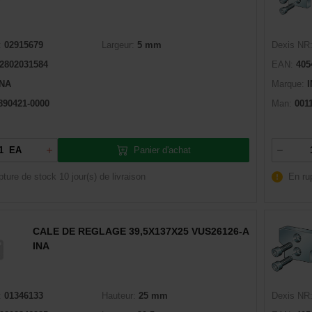
:
02915679
Largeur:
5 mm
Dexis NR
2802031584
EAN:
405
INA
Marque:
890421-0000
Man:
001
Panier d'achat
EA
pture de stock
10 jour(s) de livraison
En ru
CALE DE REGLAGE 39,5X137X25 VUS26126-A
INA
:
01346133
Hauteur:
25 mm
Dexis NR