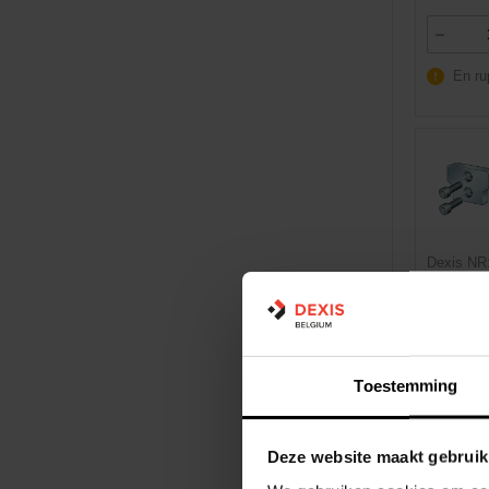
En ru
Dexis NR
EAN:
405
Marque:
Man:
017
Toestemming
Deze website maakt gebruik
En ru