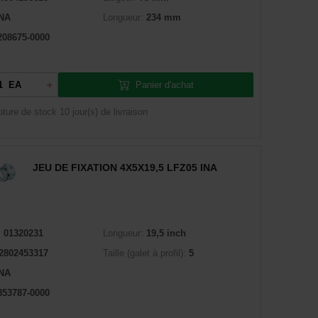
INA
Longueur:
234 mm
208675-0000
Panier d'achat
EA
pture de stock
10 jour(s) de livraison
JEU DE FIXATION 4X5X19,5 LFZ05 INA
:
01320231
Longueur:
19,5 inch
2802453317
Taille (galet à profil):
5
INA
853787-0000