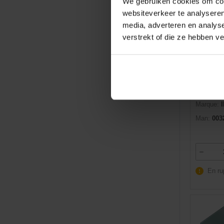
We gebruiken cookies om cont
websiteverkeer te analyseren
media, adverteren en analys
verstrekt of die ze hebben v
Dexis NR
EAN:
401
Marque:
Man:
003
En ru