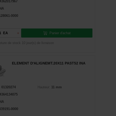
4362017967
INA
128061-0000
Panier d'achat
EA
pture de stock
10 jour(s) de livraison
ELEMENT D'ALIGNEMT.20X11 PAST52 INA
:
01320274
Hauteur:
11 mm
4364134075
INA
839191-0000