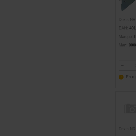
Dexis NR
EAN:
401
Marque:
Man:
000
En ru
Dexis NR