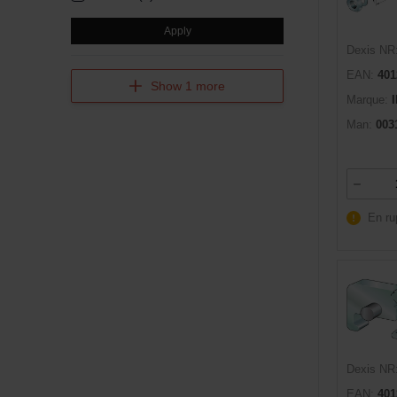
Apply
Dexis NR
EAN:
401
Show 1 more
Marque:
Man:
003
En ru
Dexis NR
EAN:
401