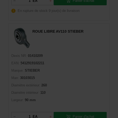
Panier d'achat
EA
En rupture de stock
9 jour(s) de livraison
ROUE LIBRE AV110 STIEBER
Dexis NR:
01410209
EAN:
5412919102211
Marque:
STIEBER
Man:
30103015
Diamètre extérieur:
260
Diamètre intérieur:
110
Largeur:
90 mm
Panier d'achat
EA