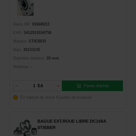
Dexis NR:
02668033
EAN:
5412919104758
Marque:
STIEBER
Man:
30133145
Diamètre intérieur:
20 mm
Matériau:
-
Panier d'achat
EA
En rupture de stock
9 jour(s) de livraison
BAGUE EXT.ROUE LIBRE DC168A
STIEBER