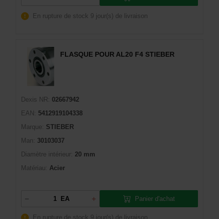
En rupture de stock
9 jour(s) de livraison
FLASQUE POUR AL20 F4 STIEBER
Dexis NR:
02667942
EAN:
5412919104338
Marque:
STIEBER
Man:
30103037
Diamètre intérieur:
20 mm
Matériau:
Acier
Panier d'achat
EA
En rupture de stock
9 jour(s) de livraison