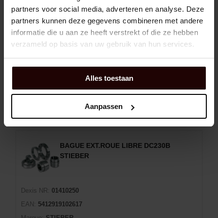
Marque:
STIEBER
partners voor social media, adverteren en analyse. Deze
Man:
30103409
partners kunnen deze gegevens combineren met andere
Diamètre extérieur:
190
informatie die u aan ze heeft verstrekt of die ze hebben
verzameld op basis van uw gebruik van hun services.
Diamètre intérieur:
70 mm
Largeur:
60 mm
Alles toestaan
Panier d'achat
EA
Aanpassen
En rupture de stock
9 jour(s) de livraison
BAGUE EXT.ROUE LIBRE DC230B
STIEBER
Dexis NR:
01410250
EAN:
5412919102617
Marque:
STIEBER