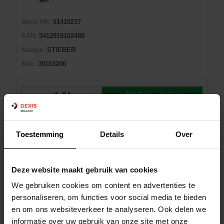
Dexis NR:
01410237
EAN:
5412919102488
Marque:
STIEBER
Man:
30103206
Panier d'achat
EA
En rupture de stock
9 jour(s) de livraison
Toestemming
Details
Over
ROUE LIBRE RSCI70 STIEBER
Deze website maakt gebruik van cookies
We gebruiken cookies om content en advertenties te
personaliseren, om functies voor social media te bieden
Dexis NR:
01410405
en om ons websiteverkeer te analyseren. Ook delen we
EAN:
5412919104062
informatie over uw gebruik van onze site met onze