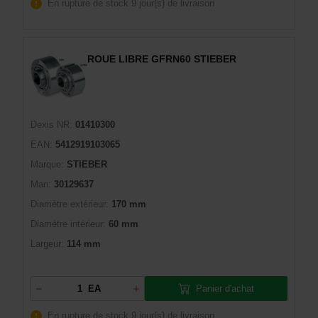
En rupture de stock
9 jour(s) de livraison
ROUE LIBRE GFRN60 STIEBER
Dexis NR:
01410300
EAN:
5412919103065
Marque:
STIEBER
Man:
30129637
Diamètre extérieur:
170 mm
Diamètre intérieur:
60 mm
Largeur:
114 mm
Panier d'achat
EA
En rupture de stock
9 jour(s) de livraison