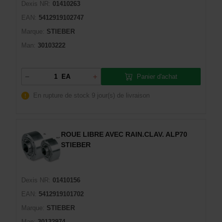
Dexis NR:
01410263
EAN:
5412919102747
Marque:
STIEBER
Man:
30103222
Panier d'achat
EA
En rupture de stock
9 jour(s) de livraison
ROUE LIBRE AVEC RAIN.CLAV. ALP70
STIEBER
Dexis NR:
01410156
EAN:
5412919101702
Marque:
STIEBER
Man:
30132974