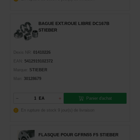
BAGUE EXT.ROUE LIBRE DC167B
STIEBER
Dexis NR:
01410226
EAN:
5412919102372
Marque:
STIEBER
Man:
30128679
Panier d'achat
EA
En rupture de stock
9 jour(s) de livraison
FLASQUE POUR GFRN55 F5 STIEBER