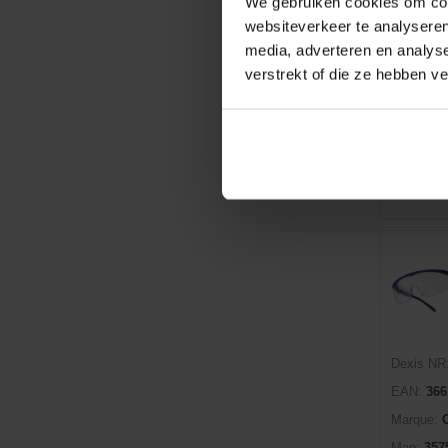
We gebruiken cookies om cont
websiteverkeer te analyseren
media, adverteren en analys
verstrekt of die ze hebben v
min (10)
Vendu par
En st
Dexis NR
EAN:
366
Marque:
Man:
357