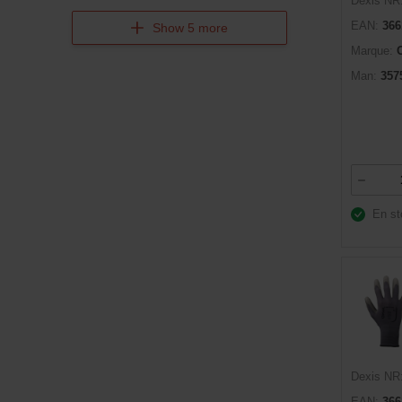
Dexis NR
EAN:
366
Show 5 more
Marque:
Man:
357
En st
Dexis NR
EAN:
366