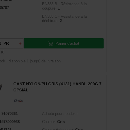
EN388 B - Résistance à la
35787
coupure:
1
EN388 C - Résistance à la
déchirure:
2
Panier d'achat
PR
 10
ock : disponible
1 jour(s) de livraison
GANT NYLON/PU GRIS (4131) HANDL.200G 7
OPSIAL
:
91070361
Adapté pour souder:
-
1578000938
Couleur:
Gris
OPSIAL
Couleur (fabricant):
Gris