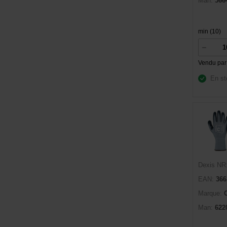
Man:
566
min (10)
Vendu par
En st
Dexis NR
EAN:
366
Marque:
Man:
622