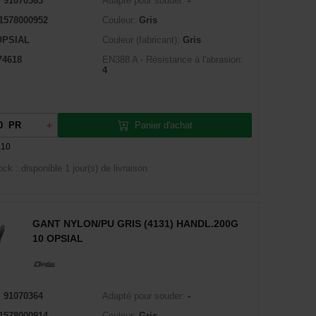
:
91070363
Adapté pour souder:
-
1578000952
Couleur:
Gris
OPSIAL
Couleur (fabricant):
Gris
74618
EN388 A - Résistance à l'abrasion:
4
Panier d'achat
PR
 10
ock : disponible
1 jour(s) de livraison
GANT NYLON/PU GRIS (4131) HANDL.200G
10 OPSIAL
:
91070364
Adapté pour souder:
-
1578000914
Couleur:
Gris