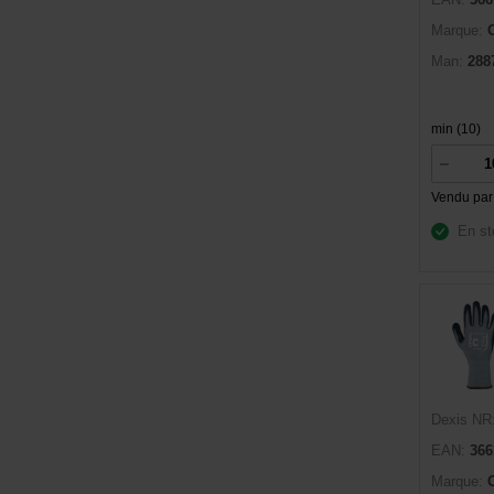
Marque:
Man:
288
min (10)
Vendu par
En st
Dexis NR
EAN:
366
Marque: