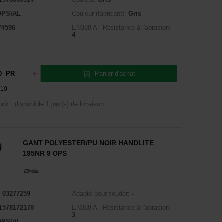
OPSIAL
Couleur (fabricant):
Gris
74596
EN388 A - Résistance à l'abrasion:
4
Panier d'achat
PR
 10
ock : disponible
1 jour(s) de livraison
GANT POLYESTER/PU NOIR HANDLITE
195NR 9 OPS
:
03277259
Adapté pour souder:
-
1578172178
EN388 A - Résistance à l'abrasion:
3
OPSIAL