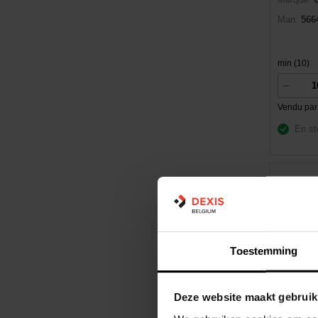
Man:
566
min (10)
Vendu par
En st
Toestemming
Dexis NR
EAN:
366
Deze website maakt gebruik
Marque:
Man:
582