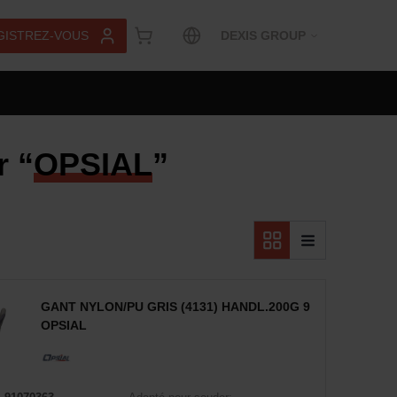
GISTREZ-VOUS
DEXIS GROUP
r “
OPSIAL
”
GANT NYLON/PU GRIS (4131) HANDL.200G 9
OPSIAL