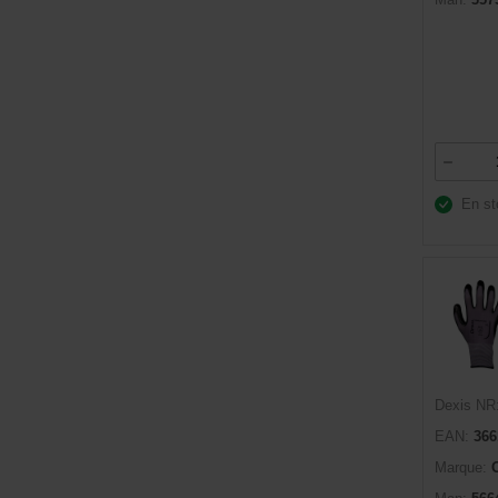
En st
Dexis NR
EAN:
366
Marque: