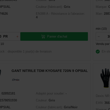
OPSIAL
Couleur (fabricant):
Gris
Marque:
74626
EN388 A - Résistance à l'abrasion:
Man:
288
4
min (10)
Panier d'achat
PR
 10
Vendu par
ock : disponible
1 jour(s) de livraison
En st
GANT NITRILE TDM KYOSAFE 720N 9 OPSIAL
:
02892181
Adapté pour souder:
-
Dexis NR
1578051930
Couleur:
Gris
EAN:
366
OPSIAL
Couleur (fabricant):
Gris/Noir
Marque: