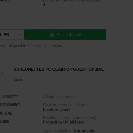
08783
EN388 A - Résistance à l'abrasion:
4
Panier d'achat
PR
ock : disponible
1 jour(s) de livraison
SURLUNETTES PC CLAIR OP'GUEST OPSIAL
:
02052777
Adapté pour souder:
-
1578000563
Couleur (verre de lunettes):
Incolore (clair)
OPSIAL
Revêtement (verre de lunettes):
51696
Protection UV (élévée)
Type de lunettes:
Surlunettes