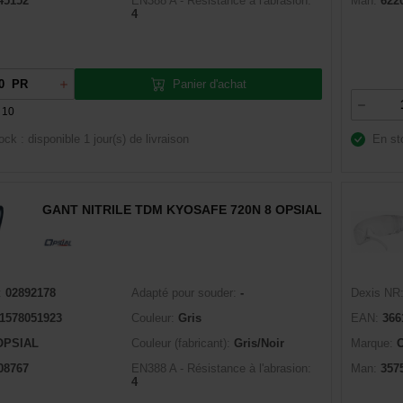
45152
EN388 A - Résistance à l'abrasion:
Man:
622
4
Panier d'achat
PR
 10
ock : disponible
1 jour(s) de livraison
En st
GANT NITRILE TDM KYOSAFE 720N 8 OPSIAL
:
02892178
Adapté pour souder:
-
Dexis NR
1578051923
Couleur:
Gris
EAN:
366
OPSIAL
Couleur (fabricant):
Gris/Noir
Marque:
08767
EN388 A - Résistance à l'abrasion:
Man:
357
4