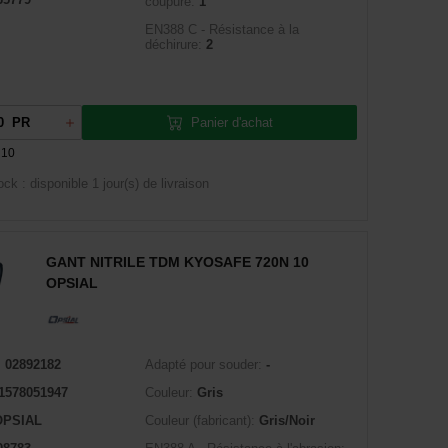
coupure:
1
EN388 C - Résistance à la
déchirure:
2
Panier d'achat
PR
 10
ock : disponible
1 jour(s) de livraison
GANT NITRILE TDM KYOSAFE 720N 10
OPSIAL
:
02892182
Adapté pour souder:
-
1578051947
Couleur:
Gris
OPSIAL
Couleur (fabricant):
Gris/Noir