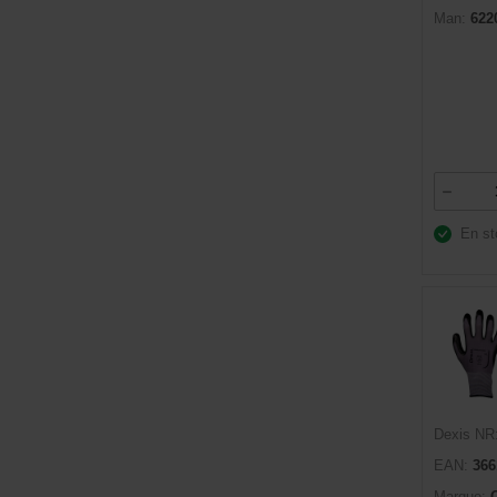
Man:
622
En st
Dexis NR
EAN:
366
Marque: