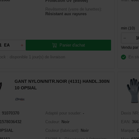
Protection UV (élévée)
Revêtement (verre de lunettes):
Résistant aux rayures
min (10)
Panier d'achat
EA
Vendu par
ock : disponible
1 jour(s) de livraison
En st
GANT NYLON/NITR.NOIR (4131) HANDL.300N
10 OPSIAL
:
91070370
Adapté pour souder:
-
Dexis NR
1578036432
Couleur:
Noir
EAN:
366
OPSIAL
Couleur (fabricant):
Noir
Marque: