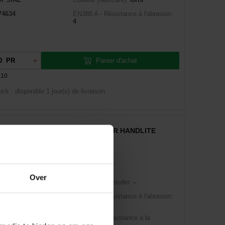
74634
EN388 A - Résistance à l'abrasion:
4
Panier d'achat
PR
 10
ock : disponible
1 jour(s) de livraison
GANT POLYESTER/PU NOIR HANDLITE
195NR 10 OPS
Over
:
03277261
Adapté pour souder:
-
1578172185
EN388 A - Résistance à l'abrasion:
3
OPSIAL
EN388 B - Résistance à la
35795