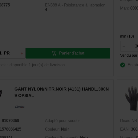
08775
EN388 A - Résistance à l'abrasion:
Man:
690
4
min (10)
Panier d'achat
PR
Vendu par
ock : disponible
1 jour(s) de livraison
En st
GANT NYLON/NITR.NOIR (4131) HANDL.300N
9 OPSIAL
:
91070369
Adapté pour souder:
-
Dexis NR
1578036425
Couleur:
Noir
EAN:
366
OPSIAL
Couleur (fabricant):
Noir
Marque: