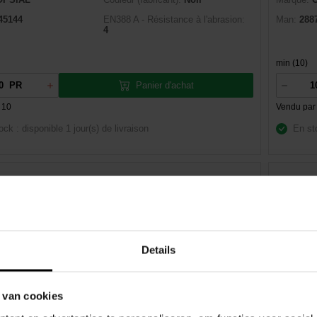
45144
EN388 A - Résistance à l'abrasion:
Man:
288
4
min (10)
Panier d'achat
PR
 10
Vendu par
ock : disponible
1 jour(s) de livraison
En st
MASQUE AVEC SOUPAPE AIR'FIT FFP2D
OPSIAL
Details
:
02052746
Classe de filtration:
FFP2
Dexis NR
1578042457
Pliable:
Non
EAN:
366
 van cookies
OPSIAL
Protection:
Poussière
Marque:
24294
Réutilisable:
Non
Man:
690