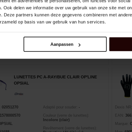
ent en advertenties te personaliseren, om functies voor social
. Ook delen we informatie over uw gebruik van onze site met on
e. Deze partners kunnen deze gegevens combineren met andere i
erzameld op basis van uw gebruik van hun services.
min (10)
Panier d'achat
EA
Aanpassen
 10
Vendu par
ock : disponible
1 jour(s) de livraison
En st
LUNETTES PC A-RAY/BUE CLAIR OP'LINE
OPSIAL
:
02051270
Adapté pour souder:
-
Dexis NR
1578000570
Couleur (verre de lunettes):
EAN:
366
Incolore (clair)
OPSIAL
Marque:
Revêtement (verre de lunettes):
51688
Man:
690