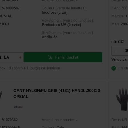
:
02041685
Adapté pour souder:
-
Dexis NR
1578000587
Couleur (verre de lunettes):
EAN:
366
Incolore (clair)
OPSIAL
Marque:
Revêtement (verre de lunettes):
51661
Man:
288
Protection UV (élévée)
Revêtement (verre de lunettes):
Antibuée
min (10)
Panier d'achat
EA
Vendu par
ock : disponible
1 jour(s) de livraison
En st
GANT NYLON/PU GRIS (4131) HANDL.200G 8
OPSIAL
:
91070362
Adapté pour souder:
-
Dexis NR
1578000945
Couleur:
Gris
EAN:
366