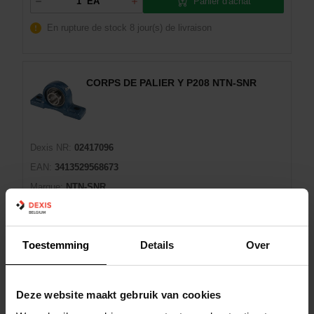
Panier d'achat
EA
En rupture de stock
8 jour(s) de livraison
CORPS DE PALIER Y P208 NTN-SNR
Dexis NR:
02417096
EAN:
3413529568673
Marque:
NTN-SNR
Man:
P208
Matériau (corps de palier):
Fonte
Toestemming
Details
Over
Panier d'achat
EA
Deze website maakt gebruik van cookies
En rupture de stock
8 jour(s) de livraison