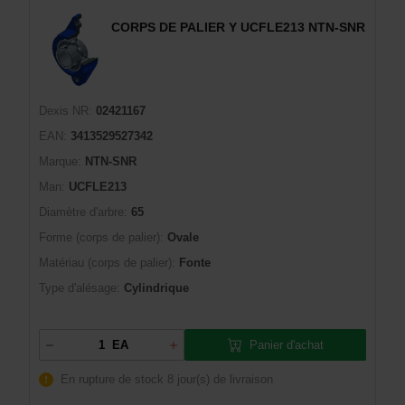
CORPS DE PALIER Y UCFLE213 NTN-SNR
Dexis NR:
02421167
EAN:
3413529527342
Marque:
NTN-SNR
Man:
UCFLE213
Diamètre d'arbre:
65
Forme (corps de palier):
Ovale
Matériau (corps de palier):
Fonte
Type d'alésage:
Cylindrique
Panier d'achat
EA
En rupture de stock
8 jour(s) de livraison