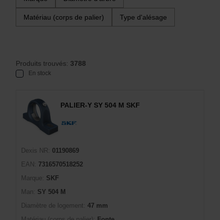
Matériau (corps de palier)
Type d'alésage
Produits trouvés:
3788
En stock
PALIER-Y SY 504 M SKF
Dexis NR:
01190869
EAN:
7316570518252
Marque:
SKF
Man:
SY 504 M
Diamètre de logement:
47 mm
Matériau (corps de palier):
Fonte