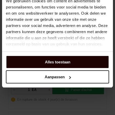
We gebruiken cookies om content en advertenties te
personaliseren, om functies voor social media te bieden
en om ons websiteverkeer te analyseren. Ook delen we
PALIER-Y SY 513 M SKF
informatie over uw gebruik van onze site met onze
partners voor social media, adverteren en analyse. Deze
partners kunnen deze gegevens combineren met andere
informatie die u aan ze heeft verstrekt of die ze hebben
Dexis NR:
01190874
verzameld op basis van uw gebruik van hun services.
EAN:
7316577060808
Marque:
SKF
Man:
SY 513 M
Alles toestaan
Diamètre de logement:
120 mm
Matériau (corps de palier):
Fonte
Aanpassen
Panier d'achat
EA
En rupture de stock
4 jour(s) de livraison