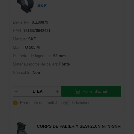
Dexis NR:
01190879
EAN:
7316570642421
Marque:
SKF
Man:
TU 505 M
Diamètre de logement:
52 mm
Matériau (corps de palier):
Fonte
Séparable:
Non
Panier d'achat
EA
En rupture de stock
4 jour(s) de livraison
CORPS DE PALIER Y SESF210N NTN-SNR