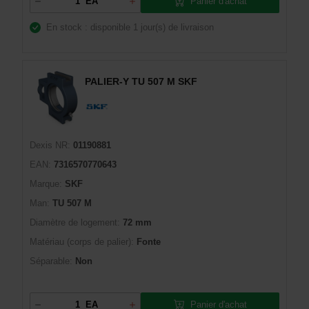
Panier d'achat
EA
En stock : disponible
1 jour(s) de livraison
PALIER-Y TU 507 M SKF
Dexis NR:
01190881
EAN:
7316570770643
Marque:
SKF
Man:
TU 507 M
Diamètre de logement:
72 mm
Matériau (corps de palier):
Fonte
Séparable:
Non
Panier d'achat
EA