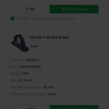
Panier d'achat
EA
En stock : disponible
1 jour(s) de livraison
PALIER-Y SY 510 M SKF
Dexis NR:
01190265
EAN:
7316571040226
Marque:
SKF
Man:
SY 510 M
Diamètre de logement:
90 mm
Matériau (corps de palier):
Fonte