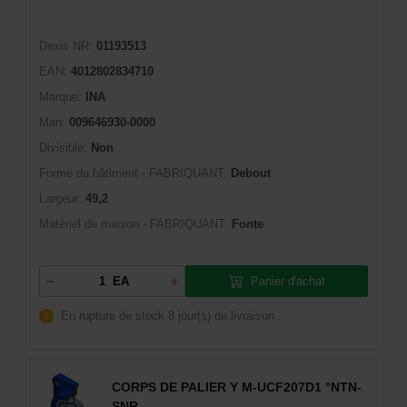
Dexis NR:
01193513
EAN:
4012802834710
Marque:
INA
Man:
009646930-0000
Divisible:
Non
Forme du bâtiment - FABRIQUANT:
Debout
Largeur:
49,2
Matériel de maison - FABRIQUANT:
Fonte
Panier d'achat
EA
En rupture de stock
8 jour(s) de livraison
CORPS DE PALIER Y M-UCF207D1 °NTN-
SNR