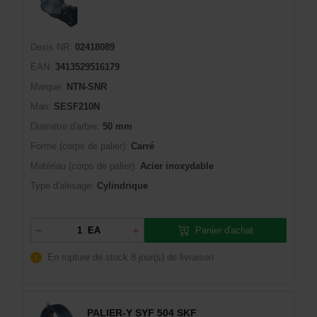
Dexis NR:
02418089
EAN:
3413529516179
Marque:
NTN-SNR
Man:
SESF210N
Diamètre d'arbre:
50 mm
Forme (corps de palier):
Carré
Matériau (corps de palier):
Acier inoxydable
Type d'alésage:
Cylindrique
Panier d'achat
EA
En rupture de stock
8 jour(s) de livraison
PALIER-Y SYF 504 SKF