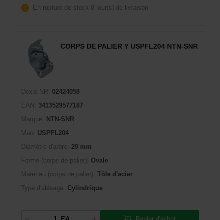
En rupture de stock
8 jour(s) de livraison
CORPS DE PALIER Y USPFL204 NTN-SNR
Dexis NR:
02424058
EAN:
3413529577187
Marque:
NTN-SNR
Man:
USPFL204
Diamètre d'arbre:
20 mm
Forme (corps de palier):
Ovale
Matériau (corps de palier):
Tôle d'acier
Type d'alésage:
Cylindrique
Panier d'achat
EA