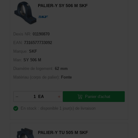
PALIER-Y SY 506 M SKF
Dexis NR:
01190870
EAN:
7316577733092
Marque:
SKF
Man:
SY 506 M
Diamètre de logement:
62 mm
Matériau (corps de palier):
Fonte
Panier d'achat
EA
En stock : disponible
1 jour(s) de livraison
PALIER-Y TU 505 M SKF