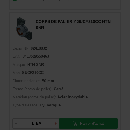
CORPS DE PALIER Y SUCF210CC NTN-
SNR
Dexis NR:
02418832
EAN:
3413529550463
Marque:
NTN-SNR
Man:
SUCF210CC
Diamètre d'arbre:
50 mm
Forme (corps de palier):
Carré
Matériau (corps de palier):
Acier inoxydable
Type d'alésage:
Cylindrique
Panier d'achat
EA