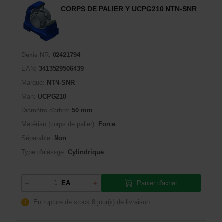
CORPS DE PALIER Y UCPG210 NTN-SNR
Dexis NR:
02421794
EAN:
3413529506439
Marque:
NTN-SNR
Man:
UCPG210
Diamètre d'arbre:
50 mm
Matériau (corps de palier):
Fonte
Séparable:
Non
Type d'alésage:
Cylindrique
Panier d'achat
EA
En rupture de stock
8 jour(s) de livraison