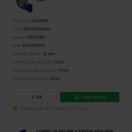
Dexis NR:
02414698
EAN:
4547359765564
Marque:
NTN-SNR
Man:
M-UCF207D1
Diamètre d'arbre:
35 mm
Forme (corps de palier):
Carré
Matériau (corps de palier):
Fonte
Matériau (roulement):
Acier
Panier d'achat
EA
En rupture de stock
8 jour(s) de livraison
CORPS DE PALIER Y EXP306 NTN-SNR