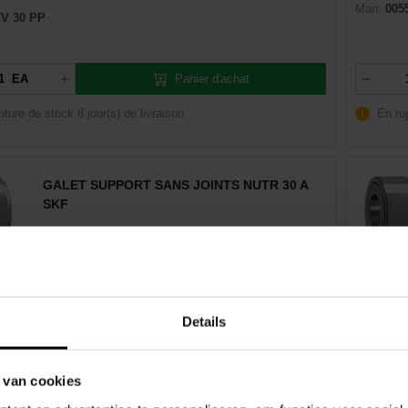
Man:
005
V 30 PP
Panier d'achat
EA
pture de stock
8 jour(s) de livraison
En ru
GALET SUPPORT SANS JOINTS NUTR 30 A
SKF
:
01210177
Diamètre extérieur:
62 mm
Dexis NR
6570620108
Diamètre intérieur:
30 mm
EAN:
731
Details
SKF
Largeur:
29 mm
Marque:
R 30 A
Man:
NAT
 van cookies