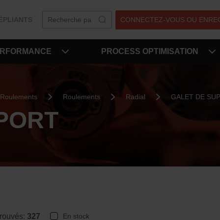
ÉPLIANTS
CONNECTEZ-VOUS OU ENRE
ERFORMANCE
PROCESS OPTIMISATION
Roulements
Roulements
Radial
GALET DE SU
PORT
trouvés:
327
En stock