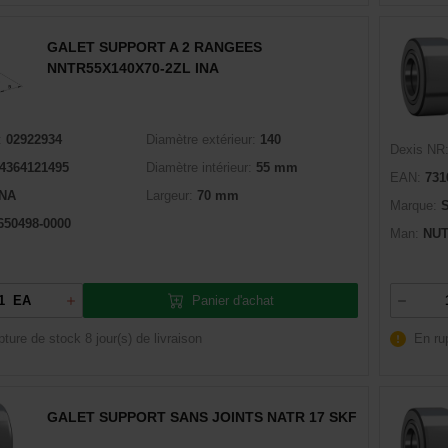
GALET SUPPORT A 2 RANGEES
NNTR55X140X70-2ZL INA
:
02922934
Diamètre extérieur:
140
Dexis NR
4364121495
Diamètre intérieur:
55 mm
EAN:
731
INA
Largeur:
70 mm
Marque:
650498-0000
Man:
NUT
Panier d'achat
EA
pture de stock
8 jour(s) de livraison
En ru
GALET SUPPORT SANS JOINTS NATR 17 SKF