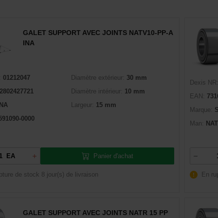
GALET SUPPORT AVEC JOINTS NATV10-PP-A
INA
:
01212047
Diamètre extérieur:
30 mm
Dexis NR
2802427721
Diamètre intérieur:
10 mm
EAN:
731
INA
Largeur:
15 mm
Marque:
591090-0000
Man:
NAT
Panier d'achat
EA
pture de stock
8 jour(s) de livraison
En ru
GALET SUPPORT AVEC JOINTS NATR 15 PP