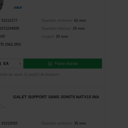
:
01212177
Diamètre extérieur:
62 mm
6571194899
Diamètre intérieur:
25 mm
SKF
Largeur:
25 mm
R 2562.2RS
Panier d'achat
EA
pture de stock
11 jour(s) de livraison
GALET SUPPORT SANS JOINTS NATV15 INA
:
01212052
Diamètre extérieur:
35 mm