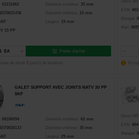
Dexis NR
:
01211062
Diamètre extérieur:
35 mm
EAN:
401
6570831436
Diamètre intérieur:
15 mm
Marque:
SKF
Largeur:
19 mm
Man:
005
V 15 PP
Panier d'achat
EA
pture de stock
8 jour(s) de livraison
En ru
GALET SUPPORT AVEC JOINTS NATV 30 PP
SKF
Dexis NR
:
08106094
Diamètre extérieur:
62 mm
EAN:
404
6570820133
Diamètre intérieur:
30 mm
Marque:
SKF
Largeur:
29 mm