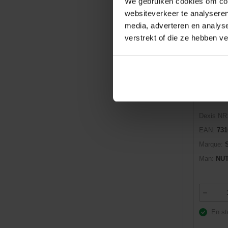
We gebruiken cookies om cont
websiteverkeer te analyseren
En st
media, adverteren en analys
verstrekt of die ze hebben v
Dexis NR
EAN:
731
Marque:
Man:
NUT
En st