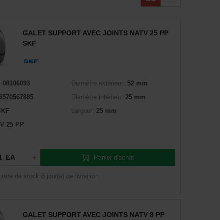
GALET SUPPORT AVEC JOINTS NATV 25 PP
SKF
:
08106093
Diamètre extérieur:
52 mm
6570567885
Diamètre intérieur:
25 mm
SKF
Largeur:
25 mm
V 25 PP
Panier d'achat
EA
pture de stock
8 jour(s) de livraison
GALET SUPPORT AVEC JOINTS NATV 8 PP