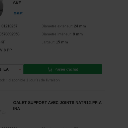
SKF
:
01210237
Diamètre extérieur:
24 mm
6570892956
Diamètre intérieur:
8 mm
SKF
Largeur:
15 mm
V 8 PP
Panier d'achat
EA
ock : disponible
1 jour(s) de livraison
GALET SUPPORT AVEC JOINTS NATR12-PP-A
INA