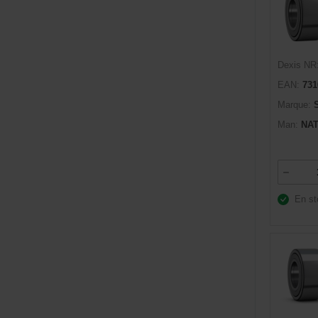
Dexis NR
EAN:
731
Marque:
Man:
NAT
En st