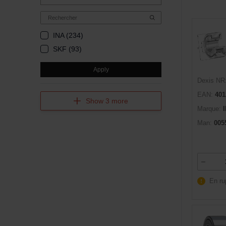
INA (234)
SKF (93)
Apply
Dexis NR
EAN:
401
Show 3 more
Marque:
Man:
005
En ru