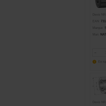
Dexis NR
EAN:
731
Marque:
Man:
NAT
En ru
Dexis NR