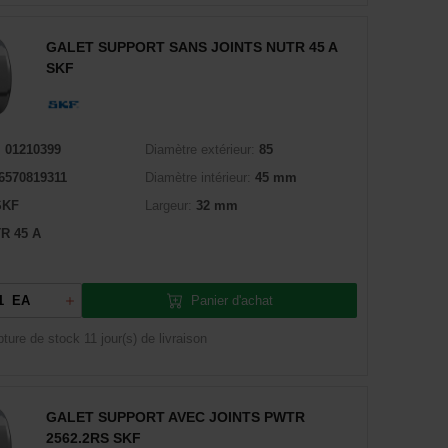
GALET SUPPORT SANS JOINTS NUTR 45 A
SKF
:
01210399
Diamètre extérieur:
85
6570819311
Diamètre intérieur:
45 mm
SKF
Largeur:
32 mm
R 45 A
Panier d'achat
EA
pture de stock
11 jour(s) de livraison
GALET SUPPORT AVEC JOINTS PWTR
2562.2RS SKF