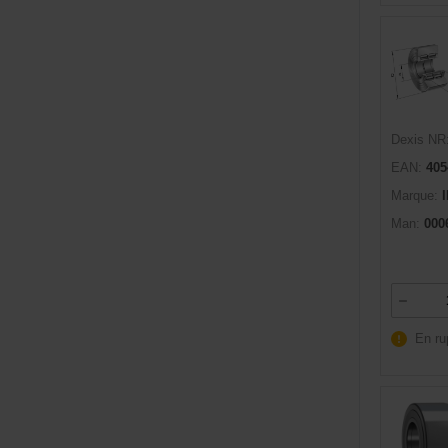
Dexis NR
EAN:
405
Marque:
Man:
000
En ru