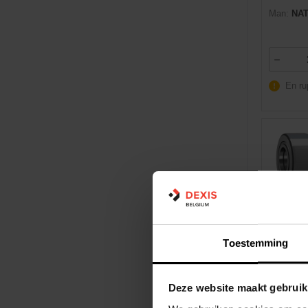
Man:
NAT
En ru
Dexis NR
EAN:
731
Toestemming
Marque:
Man:
NUT
Deze website maakt gebruik