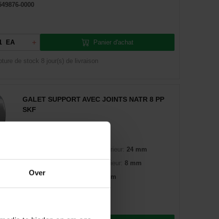
549876-0000
Panier d'achat
EA
pture de stock
8 jour(s) de livraison
GALET SUPPORT AVEC JOINTS NATR 8 PP
SKF
:
01210095
Diamètre extérieur:
24 mm
6577724670
Diamètre intérieur:
8 mm
Over
SKF
Largeur:
15 mm
R 8 PP