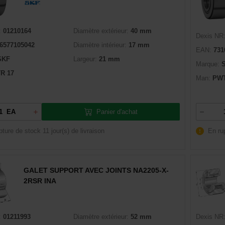
:
01210164
Diamètre extérieur:
40 mm
Dexis NR
6577105042
Diamètre intérieur:
17 mm
EAN:
731
SKF
Largeur:
21 mm
Marque:
R 17
Man:
PWT
Panier d'achat
EA
pture de stock
11 jour(s) de livraison
En ru
GALET SUPPORT AVEC JOINTS NA2205-X-
2RSR INA
:
01211993
Diamètre extérieur:
52 mm
Dexis NR