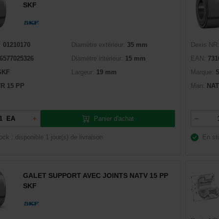
SKF
:
01210170
Diamètre extérieur:
35 mm
Dexis NR
6577025326
Diamètre intérieur:
15 mm
EAN:
731
SKF
Largeur:
19 mm
Marque:
R 15 PP
Man:
NAT
Panier d'achat
EA
ock : disponible
1 jour(s) de livraison
En st
GALET SUPPORT AVEC JOINTS NATV 15 PP
SKF