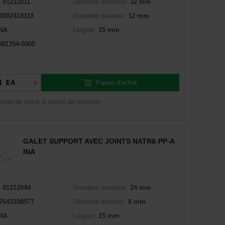
:
01212011
Diamètre extérieur:
32 mm
2802418118
Diamètre intérieur:
12 mm
INA
Largeur:
15 mm
581354-0000
Panier d'achat
EA
pture de stock
4 jour(s) de livraison
GALET SUPPORT AVEC JOINTS NATR8-PP-A
INA
:
01212044
Diamètre extérieur:
24 mm
7643108577
Diamètre intérieur:
8 mm
INA
Largeur:
15 mm