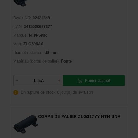
Dexis NR:
02424349
EAN:
3413520697877
Marque:
NTN-SNR
Man:
ZLG306AA
Diamètre d'arbre:
30 mm
Matériau (corps de palier):
Fonte
Panier d'achat
EA
En rupture de stock
8 jour(s) de livraison
CORPS DE PALIER ZLG317YY NTN-SNR