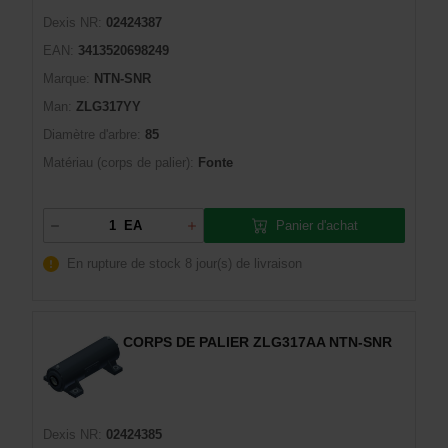
Dexis NR:
02424387
EAN:
3413520698249
Marque:
NTN-SNR
Man:
ZLG317YY
Diamètre d'arbre:
85
Matériau (corps de palier):
Fonte
Panier d'achat
EA
En rupture de stock
8 jour(s) de livraison
CORPS DE PALIER ZLG317AA NTN-SNR
Dexis NR:
02424385