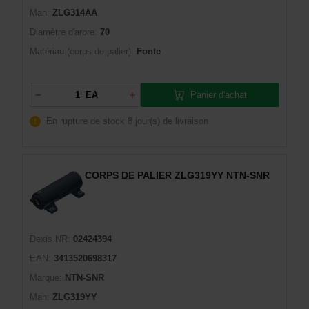
Man:
ZLG314AA
Diamètre d'arbre:
70
Matériau (corps de palier):
Fonte
Panier d'achat
EA
En rupture de stock
8 jour(s) de livraison
CORPS DE PALIER ZLG319YY NTN-SNR
Dexis NR:
02424394
EAN:
3413520698317
Marque:
NTN-SNR
Man:
ZLG319YY