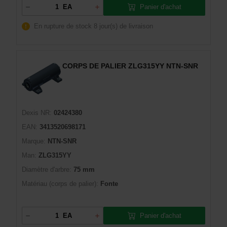
Panier d'achat
EA
En rupture de stock
8 jour(s) de livraison
CORPS DE PALIER ZLG315YY NTN-SNR
Dexis NR:
02424380
EAN:
3413520698171
Marque:
NTN-SNR
Man:
ZLG315YY
Diamètre d'arbre:
75 mm
Matériau (corps de palier):
Fonte
Panier d'achat
EA