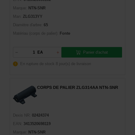
Marque:
NTN-SNR
Man:
ZLG313YY
Diamètre d'arbre:
65
Matériau (corps de palier):
Fonte
Panier d'achat
EA
En rupture de stock
8 jour(s) de livraison
CORPS DE PALIER ZLG314AA NTN-SNR
Dexis NR:
02424374
EAN:
3413520698119
Marque:
NTN-SNR