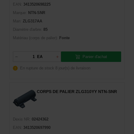
EAN:
3413520698225
Marque:
NTN-SNR
Man:
ZLG317AA
Diamètre d'arbre:
85
Matériau (corps de palier):
Fonte
Panier d'achat
EA
En rupture de stock
8 jour(s) de livraison
CORPS DE PALIER ZLG310YY NTN-SNR
Dexis NR:
02424362
EAN:
3413520697990