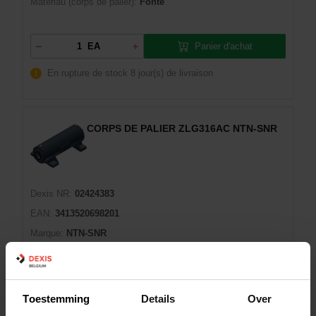
Matériau (corps de palier):
Fonte
Panier d'achat
EA
En rupture de stock
8 jour(s) de livraison
CORPS DE PALIER ZLG316AC NTN-SNR
Dexis NR:
02424383
EAN:
3413520698201
Marque:
NTN-SNR
Man:
ZLG316AC
Diamètre d'arbre:
80
Matériau (corps de palier):
Fonte
Toestemming
Details
Over