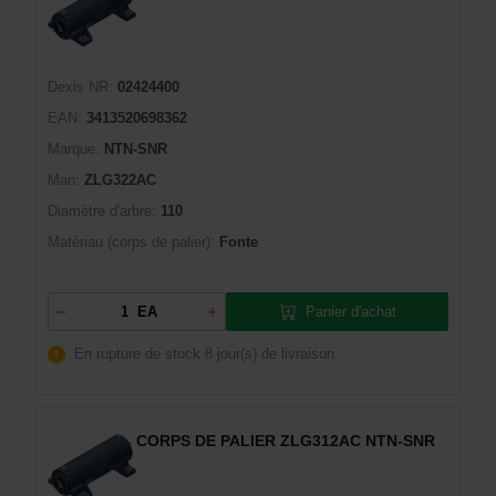
Dexis NR:
02424400
EAN:
3413520698362
Marque:
NTN-SNR
Man:
ZLG322AC
Diamètre d'arbre:
110
Matériau (corps de palier):
Fonte
Panier d'achat
EA
En rupture de stock
8 jour(s) de livraison
CORPS DE PALIER ZLG312AC NTN-SNR