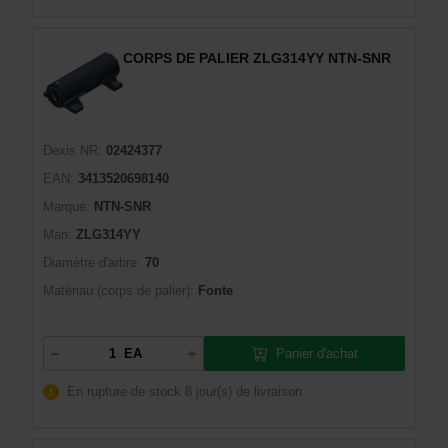
CORPS DE PALIER ZLG314YY NTN-SNR
Dexis NR:
02424377
EAN:
3413520698140
Marque:
NTN-SNR
Man:
ZLG314YY
Diamètre d'arbre:
70
Matériau (corps de palier):
Fonte
Panier d'achat
EA
En rupture de stock
8 jour(s) de livraison