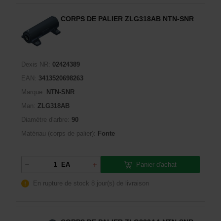
CORPS DE PALIER ZLG318AB NTN-SNR
Dexis NR:
02424389
EAN:
3413520698263
Marque:
NTN-SNR
Man:
ZLG318AB
Diamètre d'arbre:
90
Matériau (corps de palier):
Fonte
Panier d'achat
EA
En rupture de stock
8 jour(s) de livraison