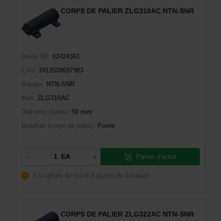
CORPS DE PALIER ZLG310AC NTN-SNR
Dexis NR:
02424361
EAN:
3413520697983
Marque:
NTN-SNR
Man:
ZLG310AC
Diamètre d'arbre:
50 mm
Matériau (corps de palier):
Fonte
Panier d'achat
EA
En rupture de stock
8 jour(s) de livraison
CORPS DE PALIER ZLG322AC NTN-SNR