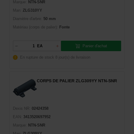
Marque:
NTN-SNR
Man:
ZLG310YY
Diamètre d'arbre:
50 mm
Matériau (corps de palier):
Fonte
Panier d'achat
EA
En rupture de stock
8 jour(s) de livraison
CORPS DE PALIER ZLG309YY NTN-SNR
Dexis NR:
02424358
EAN:
3413520697952
Marque:
NTN-SNR
Man:
ZLG309YY