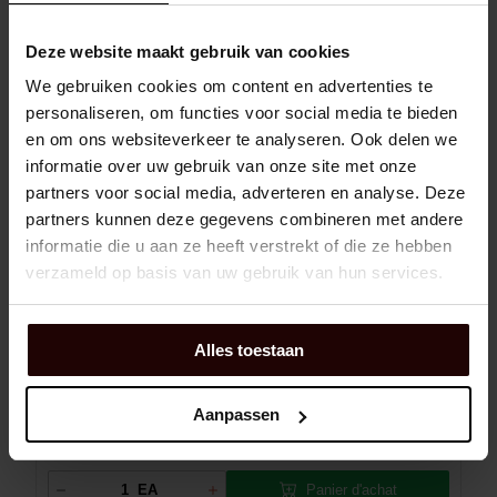
Panier d'achat
EA
Deze website maakt gebruik van cookies
En rupture de stock
8 jour(s) de livraison
We gebruiken cookies om content en advertenties te
personaliseren, om functies voor social media te bieden
en om ons websiteverkeer te analyseren. Ook delen we
CORPS DE PALIER ZLG320AC NTN-SNR
informatie over uw gebruik van onze site met onze
partners voor social media, adverteren en analyse. Deze
partners kunnen deze gegevens combineren met andere
informatie die u aan ze heeft verstrekt of die ze hebben
Dexis NR:
02424397
verzameld op basis van uw gebruik van hun services.
EAN:
3413520698348
Marque:
NTN-SNR
Alles toestaan
Man:
ZLG320AC
Diamètre d'arbre:
100
Aanpassen
Matériau (corps de palier):
Fonte
Panier d'achat
EA