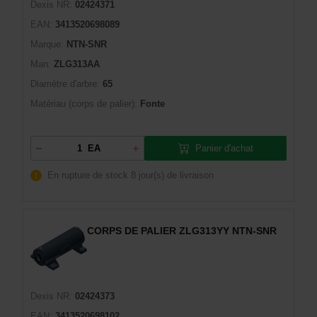
Dexis NR:
02424371
EAN:
3413520698089
Marque:
NTN-SNR
Man:
ZLG313AA
Diamètre d'arbre:
65
Matériau (corps de palier):
Fonte
Panier d'achat
EA
En rupture de stock
8 jour(s) de livraison
CORPS DE PALIER ZLG313YY NTN-SNR
Dexis NR:
02424373
EAN:
3413520698102