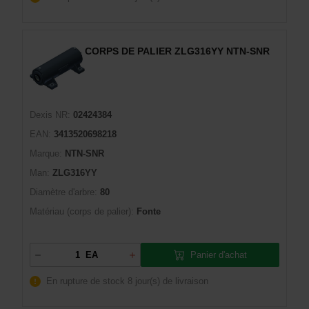
CORPS DE PALIER ZLG316YY NTN-SNR
Dexis NR:
02424384
EAN:
3413520698218
Marque:
NTN-SNR
Man:
ZLG316YY
Diamètre d'arbre:
80
Matériau (corps de palier):
Fonte
Panier d'achat
EA
En rupture de stock
8 jour(s) de livraison