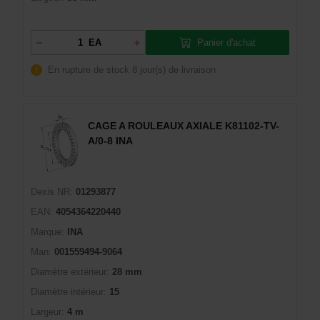
Panier d'achat
EA
En rupture de stock
8 jour(s) de livraison
CAGE A ROULEAUX AXIALE K81102-TV-
A/0-8 INA
Dexis NR:
01293877
EAN:
4054364220440
Marque:
INA
Man:
001559494-9064
Diamètre extérieur:
28 mm
Diamètre intérieur:
15
Largeur:
4 m