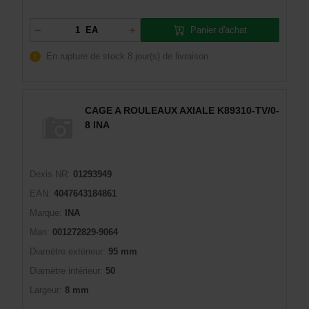
Panier d'achat
EA
En rupture de stock
8 jour(s) de livraison
CAGE A ROULEAUX AXIALE K89310-TV/0-
8 INA
Dexis NR:
01293949
EAN:
4047643184861
Marque:
INA
Man:
001272829-9064
Diamètre extérieur:
95 mm
Diamètre intérieur:
50
Largeur:
8 mm