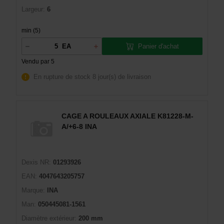
Largeur:
6
min (5)
Panier d'achat
EA
Vendu par 5
En rupture de stock
8 jour(s) de livraison
CAGE A ROULEAUX AXIALE K81228-M-
A/+6-8 INA
Dexis NR:
01293926
EAN:
4047643205757
Marque:
INA
Man:
050445081-1561
Diamètre extérieur:
200 mm