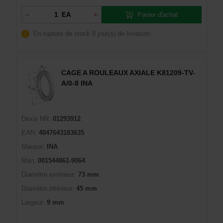
Panier d'achat
EA
En rupture de stock
8 jour(s) de livraison
CAGE A ROULEAUX AXIALE K81209-TV-
A/0-8 INA
Dexis NR:
01293912
EAN:
4047643183635
Marque:
INA
Man:
001544861-9064
Diamètre extérieur:
73 mm
Diamètre intérieur:
45 mm
Largeur:
9 mm