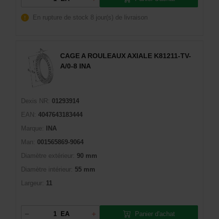
En rupture de stock
8 jour(s) de livraison
CAGE A ROULEAUX AXIALE K81211-TV-
A/0-8 INA
Dexis NR:
01293914
EAN:
4047643183444
Marque:
INA
Man:
001565869-9064
Diamètre extérieur:
90 mm
Diamètre intérieur:
55 mm
Largeur:
11
Panier d'achat
EA