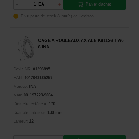
Panier d'achat
EA
En rupture de stock
8 jour(s) de livraison
CAGE A ROULEAUX AXIALE K81126-TV/0-
8 INA
Dexis NR:
01293895
EAN:
4047643185257
Marque:
INA
Man:
001197223-9064
Diamètre extérieur:
170
Diamètre intérieur:
130 mm
Largeur:
12