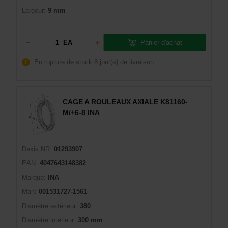
Largeur:
9 mm
Panier d'achat
EA
En rupture de stock
8 jour(s) de livraison
CAGE A ROULEAUX AXIALE K81160-
M/+6-8 INA
Dexis NR:
01293907
EAN:
4047643148382
Marque:
INA
Man:
001531727-1561
Diamètre extérieur:
380
Diamètre intérieur:
300 mm