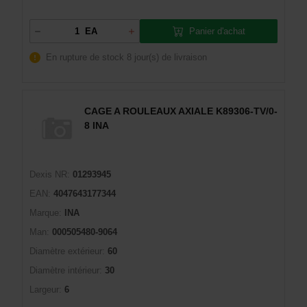
Panier d'achat
EA
En rupture de stock
8 jour(s) de livraison
CAGE A ROULEAUX AXIALE K89306-TV/0-
8 INA
Dexis NR:
01293945
EAN:
4047643177344
Marque:
INA
Man:
000505480-9064
Diamètre extérieur:
60
Diamètre intérieur:
30
Largeur:
6