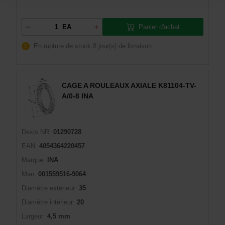
Panier d'achat
EA
En rupture de stock
8 jour(s) de livraison
CAGE A ROULEAUX AXIALE K81104-TV-
A/0-8 INA
Dexis NR:
01290728
EAN:
4054364220457
Marque:
INA
Man:
001559516-9064
Diamètre extérieur:
35
Diamètre intérieur:
20
Largeur:
4,5 mm