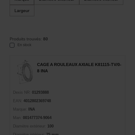
Largeur
Produits trouvés:
80
En stock
CAGE A ROULEAUX AXIALE K81115-TV/0-
8 INA
Dexis NR:
01293888
EAN:
4012802369748
Marque:
INA
Man:
001477374-9064
Diamètre extérieur:
100
Diamètre intérieur:
75 mm