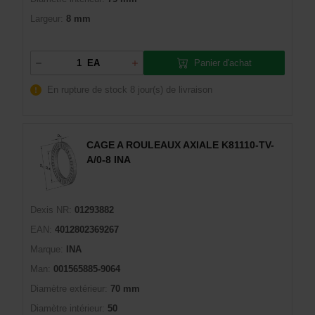
Largeur:
8 mm
Panier d'achat
EA
En rupture de stock
8 jour(s) de livraison
CAGE A ROULEAUX AXIALE K81110-TV-
A/0-8 INA
Dexis NR:
01293882
EAN:
4012802369267
Marque:
INA
Man:
001565885-9064
Diamètre extérieur:
70 mm
Diamètre intérieur:
50