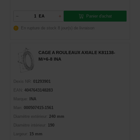
Panier d'achat
EA
En rupture de stock
8 jour(s) de livraison
CAGE A ROULEAUX AXIALE K81138-
M/+6-8 INA
Dexis NR:
01293901
EAN:
4047643148283
Marque:
INA
Man:
000507415-1561
Diamètre extérieur:
240 mm
Diamètre intérieur:
190
Largeur:
15 mm