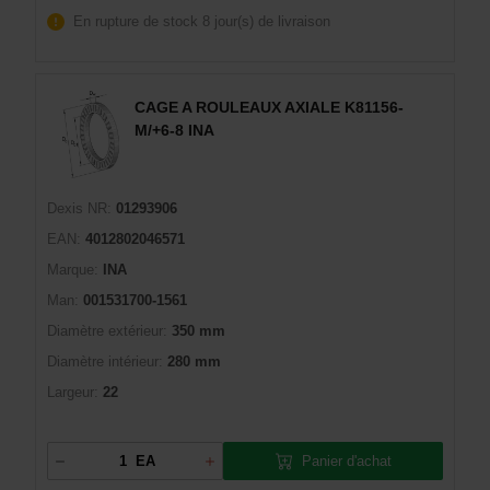
En rupture de stock
8 jour(s) de livraison
CAGE A ROULEAUX AXIALE K81156-
M/+6-8 INA
Dexis NR:
01293906
EAN:
4012802046571
Marque:
INA
Man:
001531700-1561
Diamètre extérieur:
350 mm
Diamètre intérieur:
280 mm
Largeur:
22
Panier d'achat
EA