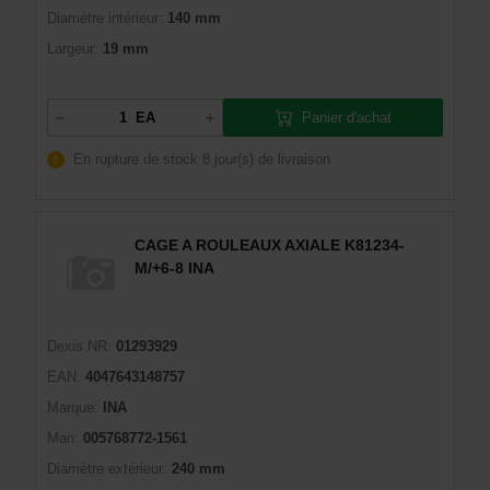
Diamètre intérieur:
140 mm
Largeur:
19 mm
Panier d'achat
EA
En rupture de stock
8 jour(s) de livraison
CAGE A ROULEAUX AXIALE K81234-
M/+6-8 INA
Dexis NR:
01293929
EAN:
4047643148757
Marque:
INA
Man:
005768772-1561
Diamètre extérieur:
240 mm