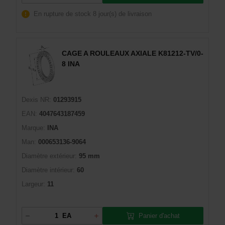
En rupture de stock
8 jour(s) de livraison
CAGE A ROULEAUX AXIALE K81212-TV/0-
8 INA
Dexis NR:
01293915
EAN:
4047643187459
Marque:
INA
Man:
000653136-9064
Diamètre extérieur:
95 mm
Diamètre intérieur:
60
Largeur:
11
Panier d'achat
EA