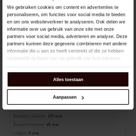
We gebruiken cookies om content en advertenties te
personaliseren, om functies voor social media te bieden
Panier d'achat
EA
en om ons websiteverkeer te analyseren. Ook delen we
informatie over uw gebruik van onze site met onze
En rupture de stock
8 jour(s) de livraison
partners voor social media, adverteren en analyse. Deze
partners kunnen deze gegevens combineren met andere
informatie die u aan ze heeft verstrekt of die ze hebben
CAGE A ROULEAUX AXIALE K89313-TV/0-
verzameld op basis van uw gebruik van hun services.
8 INA
Alles toestaan
Dexis NR:
01293952
EAN:
4054362426929
Aanpassen
Marque:
INA
Man:
000505706-9064
Diamètre extérieur:
115 mm
Diamètre intérieur:
65 mm
Largeur:
9 mm