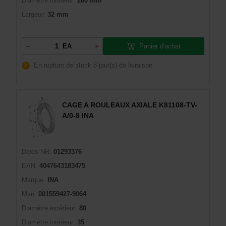
Diamètre intérieur:
260 mm
Largeur:
32 mm
Panier d'achat
EA
En rupture de stock
8 jour(s) de livraison
CAGE A ROULEAUX AXIALE K81108-TV-
A/0-8 INA
Dexis NR:
01293376
EAN:
4047643183475
Marque:
INA
Man:
001559427-9064
Diamètre extérieur:
80
Diamètre intérieur:
35