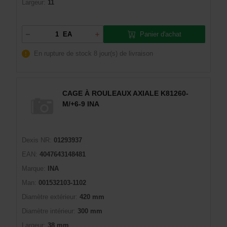
Largeur:
11
Panier d'achat
EA
En rupture de stock
8 jour(s) de livraison
CAGE À ROULEAUX AXIALE K81260-
M/+6-9 INA
Dexis NR:
01293937
EAN:
4047643148481
Marque:
INA
Man:
001532103-1102
Diamètre extérieur:
420 mm
Diamètre intérieur:
300 mm
Largeur:
38 mm