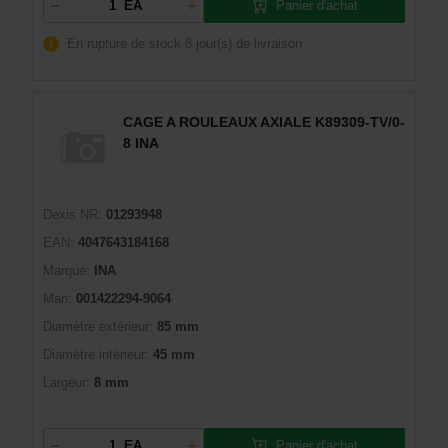
Panier d'achat
EA
En rupture de stock
8 jour(s) de livraison
CAGE A ROULEAUX AXIALE K89309-TV/0-
8 INA
Dexis NR:
01293948
EAN:
4047643184168
Marque:
INA
Man:
001422294-9064
Diamètre extérieur:
85 mm
Diamètre intérieur:
45 mm
Largeur:
8 mm
Panier d'achat
EA