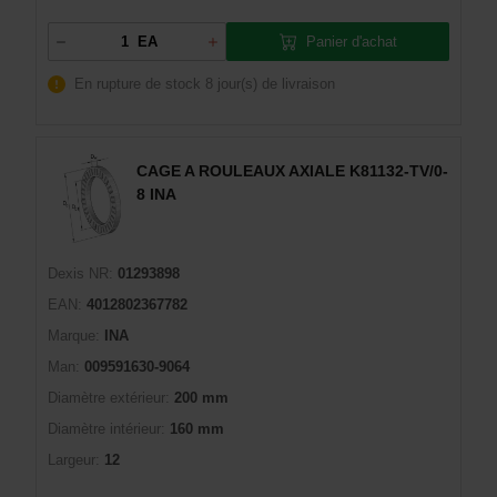
Panier d'achat
EA
En rupture de stock
8 jour(s) de livraison
CAGE A ROULEAUX AXIALE K81132-TV/0-
8 INA
Dexis NR:
01293898
EAN:
4012802367782
Marque:
INA
Man:
009591630-9064
Diamètre extérieur:
200 mm
Diamètre intérieur:
160 mm
Largeur:
12