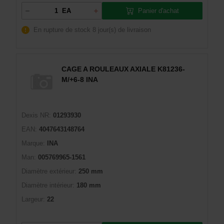
Panier d'achat
EA
En rupture de stock
8 jour(s) de livraison
CAGE A ROULEAUX AXIALE K81236-
M/+6-8 INA
Dexis NR:
01293930
EAN:
4047643148764
Marque:
INA
Man:
005769965-1561
Diamètre extérieur:
250 mm
Diamètre intérieur:
180 mm
Largeur:
22