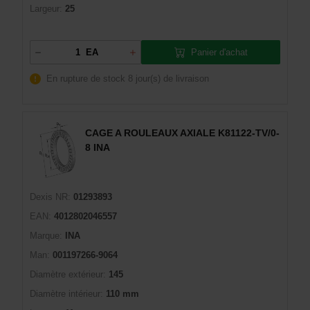
Largeur:
25
Panier d'achat
EA
En rupture de stock
8 jour(s) de livraison
CAGE A ROULEAUX AXIALE K81122-TV/0-
8 INA
Dexis NR:
01293893
EAN:
4012802046557
Marque:
INA
Man:
001197266-9064
Diamètre extérieur:
145
Diamètre intérieur:
110 mm