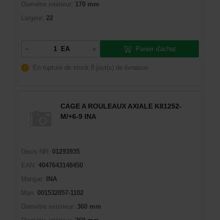
Diamètre intérieur:
170 mm
Largeur:
22
Panier d'achat
EA
En rupture de stock
8 jour(s) de livraison
CAGE A ROULEAUX AXIALE K81252-
M/+6-9 INA
Dexis NR:
01293935
EAN:
4047643148450
Marque:
INA
Man:
001532057-1102
Diamètre extérieur:
360 mm