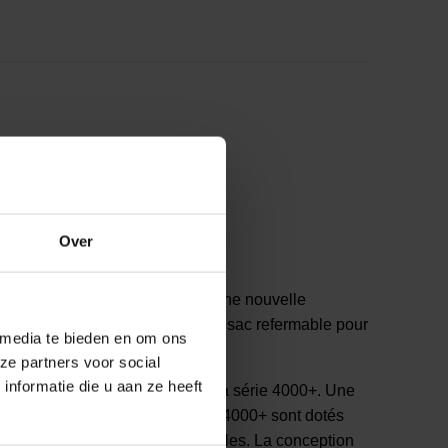
s facilement.
Over
l'emploi avec filtres intégrés. Une nouvelle
 et hypoallergénique. Livré dans un sac refermable pour
 media te bieden en om ons
ze partners voor social
nformatie die u aan ze heeft
utilisables sans entretien 3M de la série 4000+. Une
ilement. Les masques de la série 4000+ sont dotés
 de gaz, de vapeurs et de particules. La conception