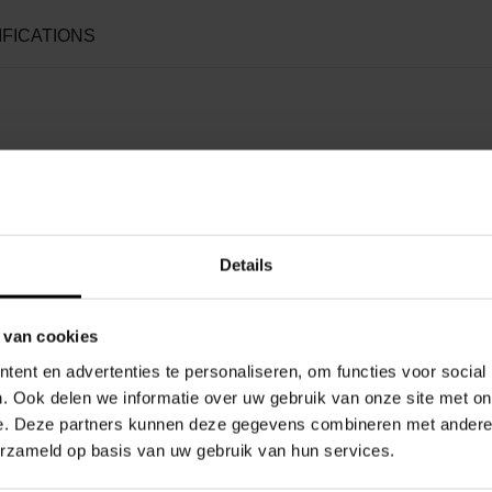
IFICATIONS
 la résistance à l'expiration pour que vous puissiez respirer plu
 l'emploi et ne nécessite aucun entretien.
ré hypoallergénique
Details
ttacher
rie 4000+ sont des masques anti-poussière pratiques et prêts à 
 van cookies
l'expiration, et le joint facial texturé, sans silicone, est doux
ent en advertenties te personaliseren, om functies voor social
. Ook delen we informatie over uw gebruik van onze site met on
e. Deze partners kunnen deze gegevens combineren met andere i
le à utiliser et entièrement prête à l'emploi avec les masques ré
erzameld op basis van uw gebruik van hun services.
sistance à l'expiration, ce qui vous permet de respirer plus fac
licone, qui vous protège contre les dangers d'une grande variété