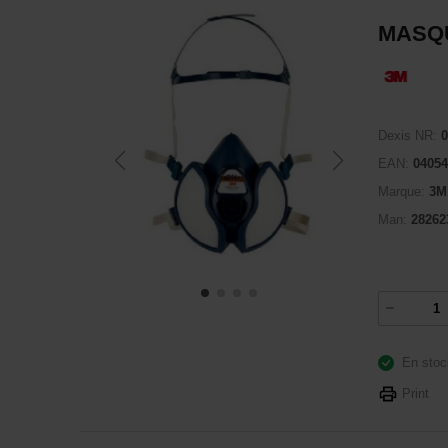
MASQU
Dexis NR:
0
EAN:
04054
Marque:
3M
Man:
28262
En stoc
Print