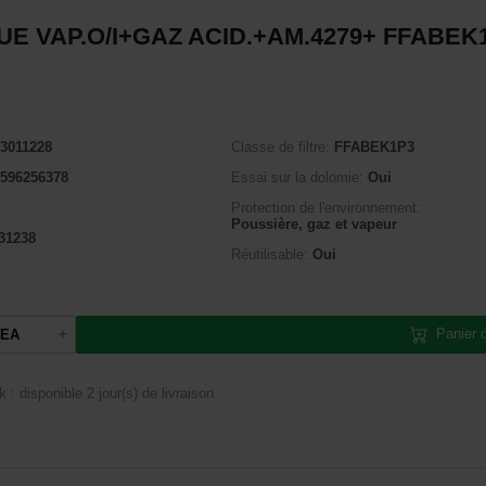
E VAP.O/I+GAZ ACID.+AM.4279+ FFABEK
3011228
Classe de filtre:
FFABEK1P3
596256378
Essai sur la dolomie:
Oui
Protection de l'environnement:
Poussière, gaz et vapeur
31238
Réutilisable:
Oui
Panier 
EA
k : disponible
2 jour(s) de livraison