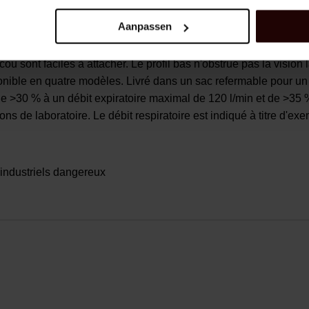
on centrale qui aide à réduire l'accumulation de chaleur et d'h
Aanpassen
ntégrés ne nécessitent aucun entretien. Il vous suffit de les ut
que les filtres soient pleins. Ensuite, vous pouvez les jeter. Un
 cou sont faciles à attacher. Le profil bas n'obstrue pas la vision 
ponible en quatre modèles. Livré dans un sac refermable pour un
de >30 % à un débit expiratoire maximal de 120 l/min et de >35 %
s de laboratoire. Le débit respiratoire est indiqué à titre d'e
industriels dangereux