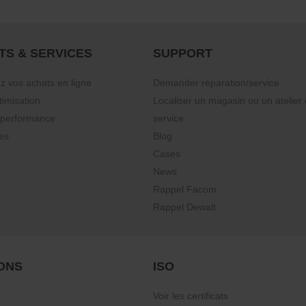
TS & SERVICES
SUPPORT
vos achats en ligne
Demander réparation/service
timisation
Localiser un magasin ou un atelier
 performance
service
es
Blog
Cases
News
Rappel Facom
Rappel Dewalt
ONS
ISO
Voir les certificats