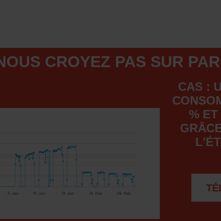
NOUS CROYEZ PAS SUR PA
CAS : 
CONSOM
% ET
GRÂCE
L'É
TÉ