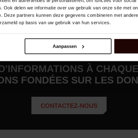
ent en advertenties te personaliseren, om functies voor social
évaluer.
. Ook delen we informatie over uw gebruik van onze site met on
e. Deze partners kunnen deze gegevens combineren met andere i
erzameld op basis van uw gebruik van hun services.
Aanpassen
D'INFORMATIONS À CHAQUE 
IONS FONDÉES SUR LES DON
CONTACTEZ-NOUS