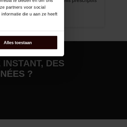
distance, suivies de conseils prescriptifs
 media te bieden en om ons
ze partners voor social
nformatie die u aan ze heeft
Alles toestaan
INSTANT, DES
NÉES ?