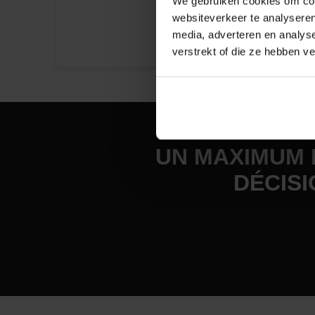
We gebruiken cookies om cont
websiteverkeer te analyseren
media, adverteren en analys
verstrekt of die ze hebben v
UN MAXIMUM 
DÉCIS