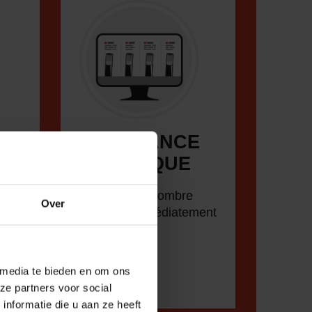
ASSISTANCE
S
TECHNIQUE
n
Optimisez le nombre
Over
d’articles immédiatement
disponibles
 media te bieden en om ons
ze partners voor social
nformatie die u aan ze heeft