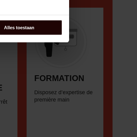
Alles toestaan
FORMATION
E
Disposez d’expertise de
première main
rêt