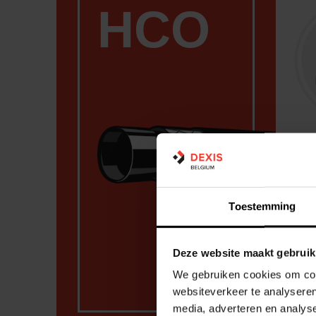
HCO
A
D
E
Toestemming
Dis
tuya
Deze website maakt gebruik
sur
We gebruiken cookies om cont
websiteverkeer te analyseren
media, adverteren en analys