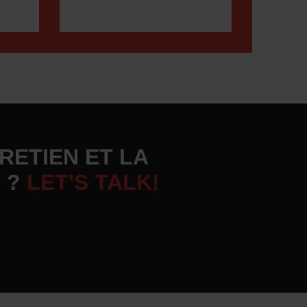
RETIEN ET LA
 ?
LET'S TALK!