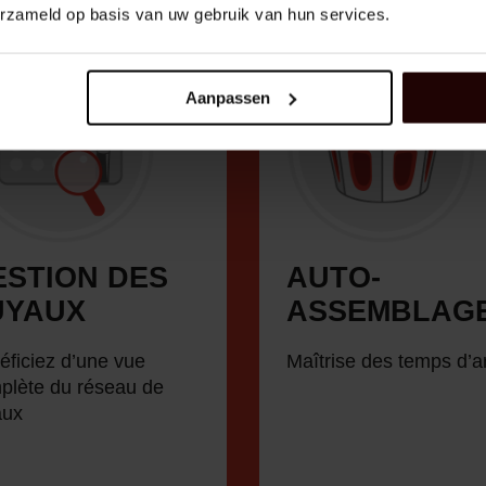
erzameld op basis van uw gebruik van hun services.
Aanpassen
ESTION DES
AUTO­
UYAUX
ASSEMBLAG
éficiez d’une vue
Maîtrise des temps d’ar
plète du réseau de
aux