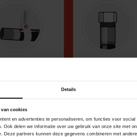
SSEMBLAGE
TUYAUX ET
ES TUYAUX
ACCESSOIRE
N ATELIER
Réalisez toujours le bo
Details
raccord
posez d'un réseau de
ux complet et certifié
 van cookies
 mesure
ent en advertenties te personaliseren, om functies voor social
. Ook delen we informatie over uw gebruik van onze site met on
e. Deze partners kunnen deze gegevens combineren met andere i