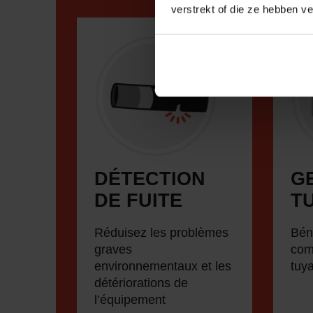
verstrekt of die ze hebben v
DÉTECTION
G
DE FUITE
T
Réduisez les problèmes
Bén
graves
com
environnementaux et les
tuy
détériorations de
l’équipement