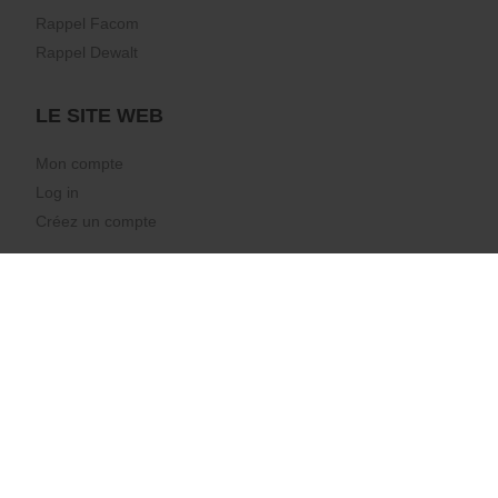
Rappel Facom
Rappel Dewalt
LE SITE WEB
Mon compte
Log in
Créez un compte
CARRIÈRE
LOCATIONS
Hasselt
Genk
Liège